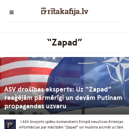
“Zapad”
ASV drošības eksperts: Uz “Zapad”
reaģējām pārmērīgi un devām Putinam
propagandas uzvaru
| ASV bruņoto spēku komandieris Eiropā neuzticas Krievijas
informācijai par mācībām “Zapad” un mudina aicināt uz tām