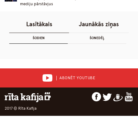
mediju pārstāvjus
Lasītākais
Jaunākās ziņas
ŠODIEN
ŠONEDĒĻ
ABONĒT YOUTUBE
2017 © Rīta Kafija