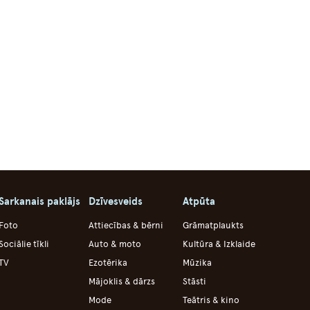
Sarkanais paklājs
Dzīvesveids
Atpūta
Foto
Attiecības & bērni
Grāmatplaukts
Sociālie tīkli
Auto & moto
Kultūra & Izklaide
TV
Ezotērika
Mūzika
Mājoklis & dārzs
Stāsti
Mode
Teātris & kino