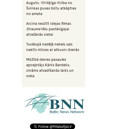
Augulis: Vīrišķīga rīcība no
Švinkas puses būtu atkāpties
no amata
Aicina iesūtīt idejas filmas
Straume
tēlu pastāvīgajai
atrašānās vietai
Tuvākajā nedēļā neliels sals
naktīs mīsies ar atkusni dienās
Mūžībā devies pasaules
apceļotājs Kārlis Bardelis;
zināms atvadīšanās laiks un
vieta