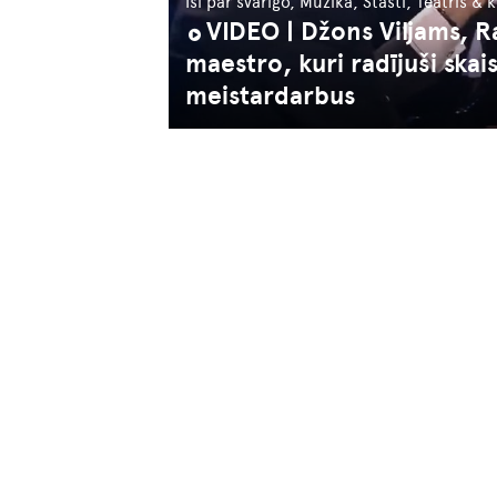
Īsi par svarīgo, Mūzika, Stāsti, Teātris & 
VIDEO | Džons Viljams, R
maestro, kuri radījuši ska
meistardarbus