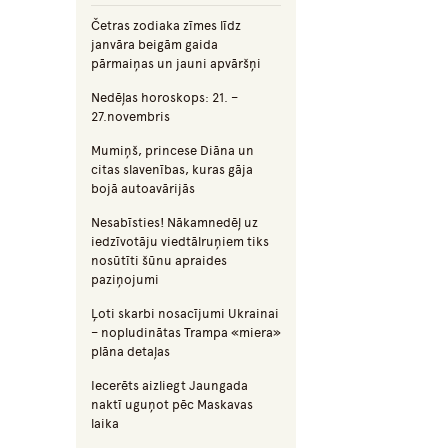
Četras zodiaka zīmes līdz
janvāra beigām gaida
pārmaiņas un jauni apvāršņi
Nedēļas horoskops: 21. –
27.novembris
Mumiņš, princese Diāna un
citas slavenības, kuras gāja
bojā autoavārijās
Nesabīsties! Nākamnedēļ uz
iedzīvotāju viedtālruņiem tiks
nosūtīti šūnu apraides
paziņojumi
Ļoti skarbi nosacījumi Ukrainai
– nopludinātas Trampa «miera»
plāna detaļas
Iecerēts aizliegt Jaungada
naktī uguņot pēc Maskavas
laika