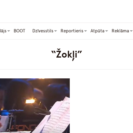
lājs
BOOT
Dzīvesstils
Reportieris
Atpūta
Reklāma
“Žokļi”