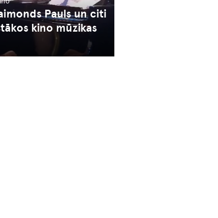
kino
aimonds Pauls un citi
istākos kino mūzikas