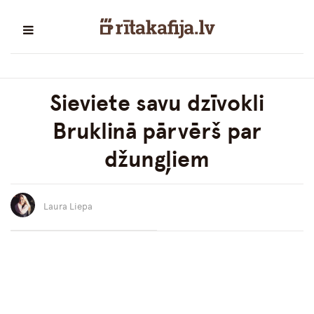
Sieviete savu dzīvokli
Bruklinā pārvērš par
džungļiem
Laura Liepa