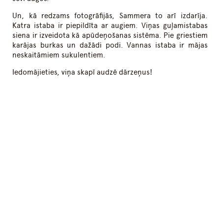
Un, kā redzams fotogrāfijās, Sammera to arī izdarīja.
Katra istaba ir piepildīta ar augiem. Viņas guļamistabas
siena ir izveidota kā apūdeņošanas sistēma. Pie griestiem
karājas burkas un dažādi podi. Vannas istaba ir mājas
neskaitāmiem sukulentiem.
Iedomājieties, viņa skapī audzē dārzeņus!