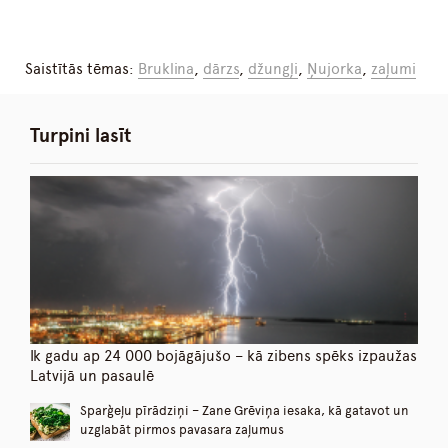
Saistītās tēmas:
Bruklina
,
dārzs
,
džungļi
,
Ņujorka
,
zaļumi
Turpini lasīt
Ik gadu ap 24 000 bojāgājušo – kā zibens spēks izpaužas
Latvijā un pasaulē
Sparģeļu pīrādziņi – Zane Grēviņa iesaka, kā gatavot un
uzglabāt pirmos pavasara zaļumus