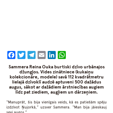
Facebook
Twitter
Telegram
Email
LinkedIn
WhatsApp
Sammera Reina Ouka burtiski dzīvo urbānajos
džungļos. Vides zinātniece (kukaiņu
kolekcionāre, modele) savā 112 kvadrātmetru
lielajā dzīvoklī audzē aptuveni 500 dažādus
augus, sākot ar dažādiem ārstniecības augiem
līdz pat ziediem, augļiem un dārzeņiem.
“Manuprāt, šis bija vienīgais veids, kā es patiešām spēju
izdzīvot Ņujorkā,” uzsver Sammera. “Man bija jāieskauj
sevi augos.”