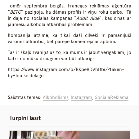
Tomēr septembra beigās, Francijas reklāmas aģentūra
“
BETC
” paziņoja, ka dāmas profils ir viņu roku darbs. Tā
ir daļa no sociālās kampaņas “
Addit Aide
“, kas cīnās ar
jauniešu alkohola atkarības problēmām.
Kompānija atzīmē, ka tikai daži cilvēki ir pamanījuši
varones atkarību, bet pārējie komentēja ar apbrīnu.
Tas ir skaļš zvaniņš uz to, ka mums ir jābūt vērīgākiem, jo
katrs no mūsu draugiem var būt atkarīgs…
https://www.instagram.com/p/BKpeBDVhDbi/?taken-
by=louise.delage
Saistītās tēmas:
Alkoholisms
,
Instagram
,
SociālāReklāma
Turpini lasīt