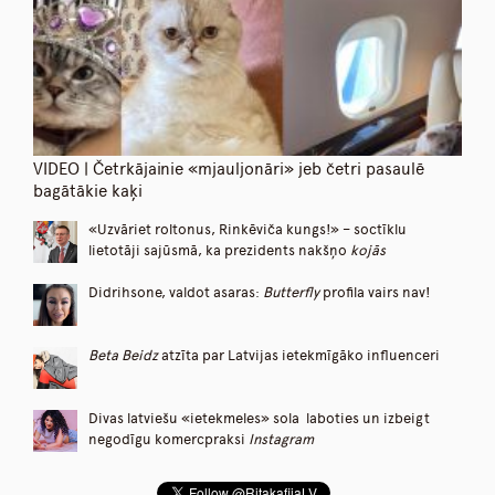
VIDEO | Četrkājainie «mjauljonāri» jeb četri pasaulē
bagātākie kaķi
«Uzvāriet roltonus, Rinkēviča kungs!» – soctīklu
lietotāji sajūsmā, ka prezidents nakšņo
kojās
Didrihsone, valdot asaras:
Butterfly
profila vairs nav!
Beta Beidz
atzīta par Latvijas ietekmīgāko influenceri
Divas latviešu «ietekmeles» sola laboties un izbeigt
negodīgu komercpraksi
Instagram