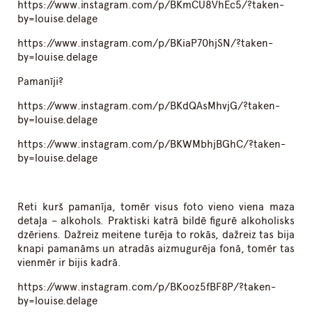
https://www.instagram.com/p/BKmCU8VhEc5/?taken-
by=louise.delage
https://www.instagram.com/p/BKiaP70hjSN/?taken-
by=louise.delage
Pamanīji?
https://www.instagram.com/p/BKdQAsMhvjG/?taken-
by=louise.delage
https://www.instagram.com/p/BKWMbhjBGhC/?taken-
by=louise.delage
Reti kurš pamanīja, tomēr visus foto vieno viena maza
detaļa – alkohols. Praktiski katrā bildē figurē alkoholisks
dzēriens. Dažreiz meitene turēja to rokās, dažreiz tas bija
knapi pamanāms un atradās aizmugurēja fonā, tomēr tas
vienmēr ir bijis kadrā.
https://www.instagram.com/p/BKooz5fBF8P/?taken-
by=louise.delage