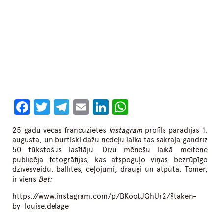
Facebook
Twitter
Telegram
Email
LinkedIn
WhatsApp
25 gadu vecas francūzietes
Instagram
profils parādījās 1.
augustā, un burtiski dažu nedēļu laikā tas sakrāja gandrīz
50 tūkstošus lasītāju. Divu mēnešu laikā meitene
publicēja fotogrāfijas, kas atspoguļo viņas bezrūpīgo
dzīvesveidu: ballītes, ceļojumi, draugi un atpūta. Tomēr,
ir viens
Bet:
https://www.instagram.com/p/BKootJGhUr2/?taken-
by=louise.delage