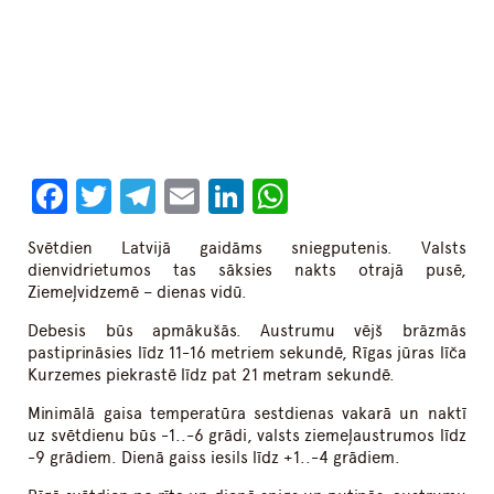
Facebook
Twitter
Telegram
Email
LinkedIn
WhatsApp
Svētdien Latvijā gaidāms sniegputenis. Valsts
dienvidrietumos tas sāksies nakts otrajā pusē,
Ziemeļvidzemē – dienas vidū.
Debesis būs apmākušās. Austrumu vējš brāzmās
pastiprināsies līdz 11-16 metriem sekundē, Rīgas jūras līča
Kurzemes piekrastē līdz pat 21 metram sekundē.
Minimālā gaisa temperatūra sestdienas vakarā un naktī
uz svētdienu būs -1..-6 grādi, valsts ziemeļaustrumos līdz
-9 grādiem. Dienā gaiss iesils līdz +1..-4 grādiem.