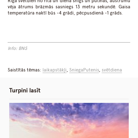
Rīgā svētdien no rīta un dienā snigs un putinās, austrumu
vēja ātrums brāzmās sasniegs 13 metru sekundē. Gaisa
temperatūra naktī būs -4 grādi, pēcpusdienā -1 grāds.
Info: BNS
Saistītās tēmas:
laikapstākļi
,
SniegaPutenis
,
svētdiena
Turpini lasīt