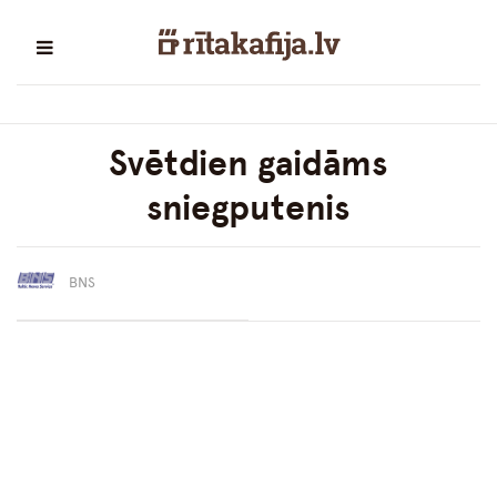
Svētdien gaidāms
sniegputenis
BNS