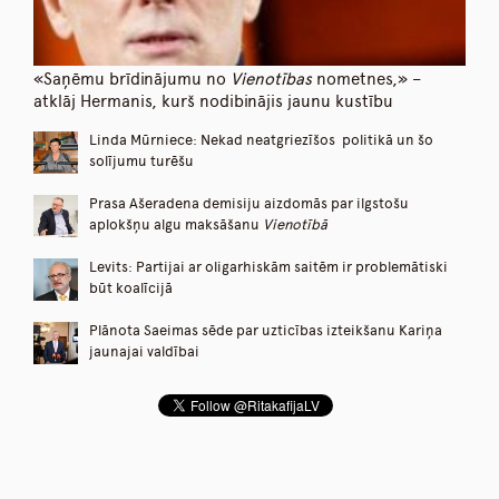
«Saņēmu brīdinājumu no
Vienotības
nometnes,» –
atklāj Hermanis, kurš nodibinājis jaunu kustību
Linda Mūrniece: Nekad neatgriezīšos politikā un šo
solījumu turēšu
Prasa Ašeradena demisiju aizdomās par ilgstošu
aplokšņu algu maksāšanu
Vienotībā
Levits: Partijai ar oligarhiskām saitēm ir problemātiski
būt koalīcijā
Plānota Saeimas sēde par uzticības izteikšanu Kariņa
jaunajai valdībai