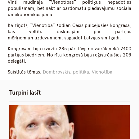
Viņš mudināja “Vienotības” politiķus nepadoties
populismam, bet nākt ar pārdomātu piedāvājumu sociālā
un ekonomikas jomā.
Kā ziņots, “Vienotība” šodien Cēsīs pulcējusies kongresā,
kas veltīts diskusijām par partijas
mērķiem un uzdevumiem, sagaidot Latvijas simtgadi.
Kongresam bija izvirzīti 285 pārstāvji no vairāk nekā 2400
partijas biedriem. No rīta kongresā bija reģistrējušies 208
delegāti.
Saistītās tēmas:
Dombrovskis
,
politika
,
Vienotība
Turpini lasīt