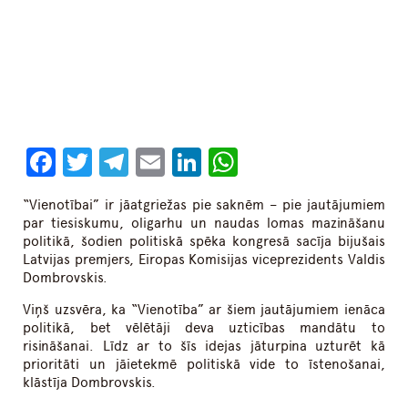
Facebook
Twitter
Telegram
Email
LinkedIn
WhatsApp
“Vienotībai” ir jāatgriežas pie saknēm – pie jautājumiem
par tiesiskumu, oligarhu un naudas lomas mazināšanu
politikā, šodien politiskā spēka kongresā sacīja bijušais
Latvijas premjers, Eiropas Komisijas viceprezidents Valdis
Dombrovskis.
Viņš uzsvēra, ka “Vienotība” ar šiem jautājumiem ienāca
politikā, bet vēlētāji deva uzticības mandātu to
risināšanai. Līdz ar to šīs idejas jāturpina uzturēt kā
prioritāti un jāietekmē politiskā vide to īstenošanai,
klāstīja Dombrovskis.