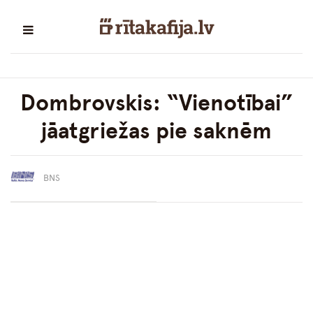
Dombrovskis: “Vienotībai”
jāatgriežas pie saknēm
BNS