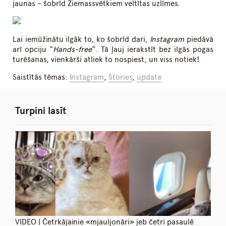
jaunas – šobrīd Ziemassvētkiem veltītas uzlīmes.
Lai iemūžinātu ilgāk to, ko šobrīd dari,
Instagram
piedāvā
arī opciju “
Hands-free
“. Tā ļauj ierakstīt bez ilgās pogas
turēšanas, vienkārši atliek to nospiest, un viss notiek!
Saistītās tēmas:
Instagram
,
Stories
,
update
Turpini lasīt
VIDEO | Četrkājainie «mjauljonāri» jeb četri pasaulē