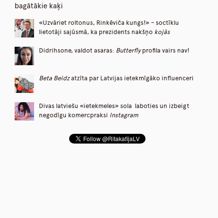
bagātākie kaķi
«Uzvāriet roltonus, Rinkēviča kungs!» – soctīklu
lietotāji sajūsmā, ka prezidents nakšņo
kojās
Didrihsone, valdot asaras:
Butterfly
profila vairs nav!
Beta Beidz
atzīta par Latvijas ietekmīgāko influenceri
Divas latviešu «ietekmeles» sola laboties un izbeigt
negodīgu komercpraksi
Instagram