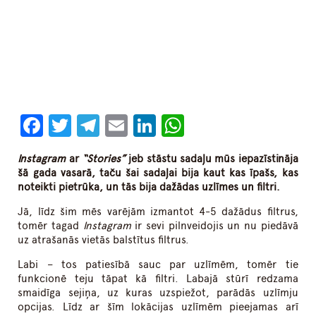
Facebook
Twitter
Telegram
Email
LinkedIn
WhatsApp
Instagram
ar
“Stories”
jeb stāstu sadaļu mūs iepazīstināja
šā gada vasarā, taču šai sadaļai bija kaut kas īpašs, kas
noteikti pietrūka, un tās bija dažādas uzlīmes un filtri.
Jā, līdz šim mēs varējām izmantot 4-5 dažādus filtrus,
tomēr tagad
Instagram
ir sevi pilnveidojis un nu piedāvā
uz atrašanās vietās balstītus filtrus.
Labi – tos patiesībā sauc par uzlīmēm, tomēr tie
funkcionē teju tāpat kā filtri. Labajā stūrī redzama
smaidīga sejiņa, uz kuras uzspiežot, parādās uzlīmju
opcijas. Līdz ar šīm lokācijas uzlīmēm pieejamas arī