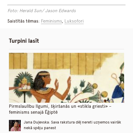
Foto: Herald Sun/ Jason Edwards
Saistītās tēmas:
Feminisms
,
Luksofori
Turpini lasīt
Pirmslaulību līgumi, šķiršanās un «stikla griesti» –
feminisms senajā Ēģiptē
Jana Duļevska: Sava rakstura dēļ nereti uzņemos vairāk
nekā spēju panest