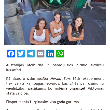
Facebook
Twitter
Telegram
Email
LinkedIn
WhatsApp
Austrālijas Melburnā ir parādījušies pirmie sieviešu
luksofori.
Kā skaidro izdevniecība
Herald Sun
, šāds eksperiment
tiek veikts kampaņas ietvaros, kas cīnās par dzimumu
vienlīdzību, pasākums, ko nolēma organizēt Viktorijas
štata valdība.
Eksperiments turpināsies visa gada garumā.