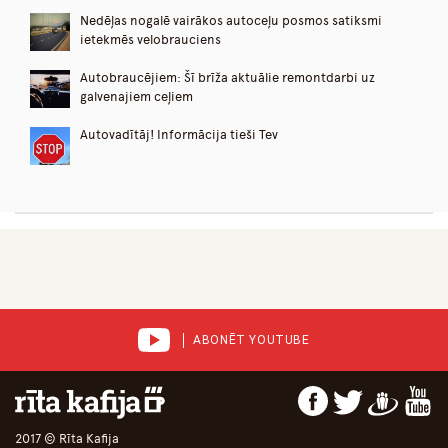
Nedēļas nogalē vairākos autoceļu posmos satiksmi
ietekmēs velobrauciens
Autobraucējiem: Šī brīža aktuālie remontdarbi uz
galvenajiem ceļiem
Autovadītāj! Informācija tieši Tev
ABONĒT YOUTUBE
2017 © Rīta Kafija