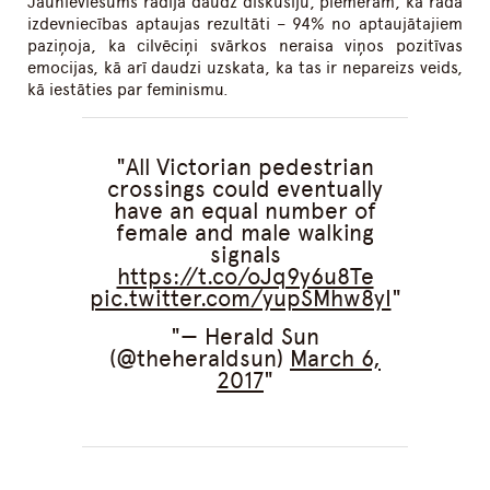
Jaunieviesums radīja daudz diskusiju, piemēram, kā rāda
izdevniecības aptaujas rezultāti – 94% no aptaujātajiem
paziņoja, ka cilvēciņi svārkos neraisa viņos pozitīvas
emocijas, kā arī daudzi uzskata, ka tas ir nepareizs veids,
kā iestāties par feminismu.
All Victorian pedestrian
crossings could eventually
have an equal number of
female and male walking
signals
https://t.co/oJq9y6u8Te
pic.twitter.com/yupSMhw8yI
— Herald Sun
(@theheraldsun)
March 6,
2017