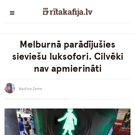
Melburnā parādījušies
sieviešu luksofori. Cilvēki
nav apmierināti
Nadīne Zeme