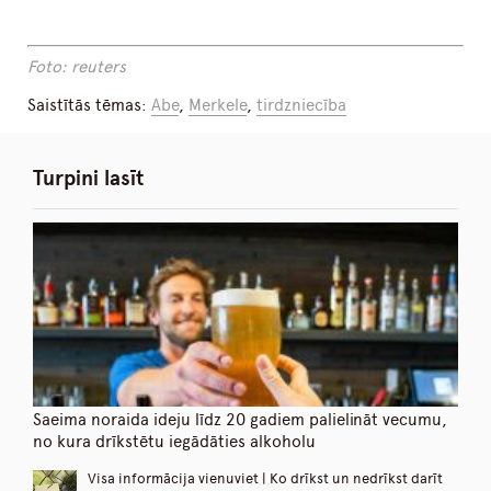
Foto: reuters
Saistītās tēmas:
Abe
,
Merkele
,
tirdzniecība
Turpini lasīt
Saeima noraida ideju līdz 20 gadiem palielināt vecumu,
no kura drīkstētu iegādāties alkoholu
Visa informācija vienuviet | Ko drīkst un nedrīkst darīt