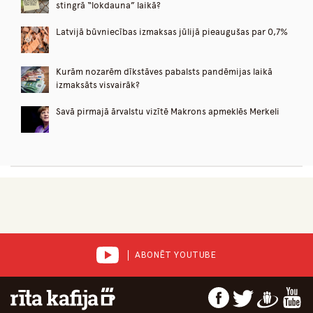
stingrā “lokdauna” laikā?
Latvijā būvniecības izmaksas jūlijā pieaugušas par 0,7%
Kurām nozarēm dīkstāves pabalsts pandēmijas laikā
izmaksāts visvairāk?
Savā pirmajā ārvalstu vizītē Makrons apmeklēs Merkeli
ABONĒT YOUTUBE