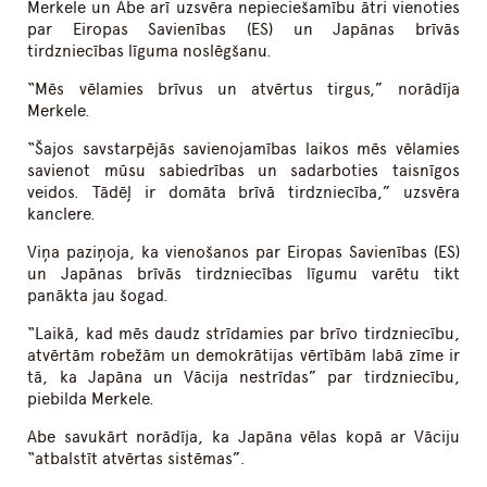
Merkele un Abe arī uzsvēra nepieciešamību ātri vienoties
par Eiropas Savienības (ES) un Japānas brīvās
tirdzniecības līguma noslēgšanu.
“Mēs vēlamies brīvus un atvērtus tirgus,” norādīja
Merkele.
“Šajos savstarpējās savienojamības laikos mēs vēlamies
savienot mūsu sabiedrības un sadarboties taisnīgos
veidos. Tādēļ ir domāta brīvā tirdzniecība,” uzsvēra
kanclere.
Viņa paziņoja, ka vienošanos par Eiropas Savienības (ES)
un Japānas brīvās tirdzniecības līgumu varētu tikt
panākta jau šogad.
“Laikā, kad mēs daudz strīdamies par brīvo tirdzniecību,
atvērtām robežām un demokrātijas vērtībām labā zīme ir
tā, ka Japāna un Vācija nestrīdas” par tirdzniecību,
piebilda Merkele.
Abe savukārt norādīja, ka Japāna vēlas kopā ar Vāciju
“atbalstīt atvērtas sistēmas”.