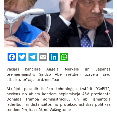
Facebook
Twitter
Telegram
Email
LinkedIn
WhatsApp
Vācijas kanclere Angela Merkele un Japānas
premjerministrs Sindzo Abe svētdien uzsvēra savu
atbalstu brīvajai tirdzniecībai.
Atklājot pasaulē lielāko tehnoloģiju izstādi “CeBIT”,
neviens no abiem līderiem nepieminēja ASV prezidenta
Donalda Trampa administrāciju, un abi izmantoja
izdevību, lai distancētos no protekcionistiskas politikas
tendencēm, kas nāk no Vašingtonas.