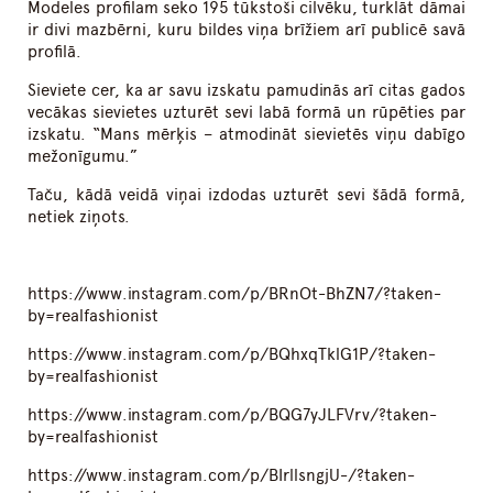
Modeles profilam seko 195 tūkstoši cilvēku, turklāt dāmai
ir divi mazbērni, kuru bildes viņa brīžiem arī publicē savā
profilā.
Sieviete cer, ka ar savu izskatu pamudinās arī citas gados
vecākas sievietes uzturēt sevi labā formā un rūpēties par
izskatu. “Mans mērķis – atmodināt sievietēs viņu dabīgo
mežonīgumu.”
Taču, kādā veidā viņai izdodas uzturēt sevi šādā formā,
netiek ziņots.
https://www.instagram.com/p/BRnOt-BhZN7/?taken-
by=realfashionist
https://www.instagram.com/p/BQhxqTklG1P/?taken-
by=realfashionist
https://www.instagram.com/p/BQG7yJLFVrv/?taken-
by=realfashionist
https://www.instagram.com/p/BIrllsngjU-/?taken-