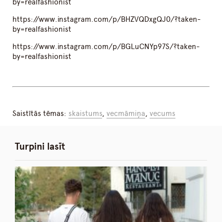
by=realfashionist
https://www.instagram.com/p/BHZVQDxgQJ0/?taken-
by=realfashionist
https://www.instagram.com/p/BGLuCNYp97S/?taken-
by=realfashionist
Saistītās tēmas:
skaistums
,
vecmāmiņa
,
vecums
Turpini lasīt