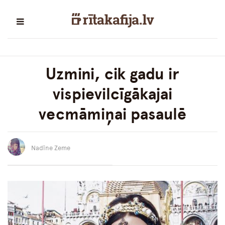
Uzmini, cik gadu ir
vispievilcīgākajai
vecmāmiņai pasaulē
Nadīne Zeme