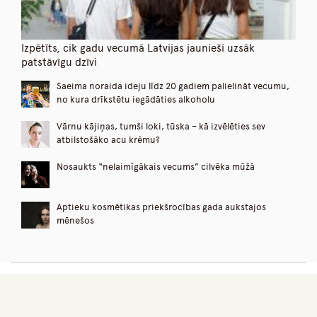
Izpētīts, cik gadu vecumā Latvijas jaunieši uzsāk
patstāvīgu dzīvi
Saeima noraida ideju līdz 20 gadiem palielināt vecumu,
no kura drīkstētu iegādāties alkoholu
Vārnu kājiņas, tumši loki, tūska – kā izvēlēties sev
atbilstošāko acu krēmu?
Nosaukts “nelaimīgākais vecums” cilvēka mūžā
Aptieku kosmētikas priekšrocības gada aukstajos
mēnešos