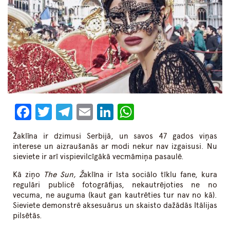
Facebook
Twitter
Telegram
Email
LinkedIn
WhatsApp
Žaklīna ir dzimusi Serbijā, un savos 47 gados viņas
interese un aizraušanās ar modi nekur nav izgaisusi. Nu
sieviete ir arī vispievilcīgākā vecmāmiņa pasaulē.
Kā ziņo
The Sun, Ž
aklīna ir īsta sociālo tīklu fane, kura
regulāri publicē fotogrāfijas, nekautrējoties ne no
vecuma, ne auguma (kaut gan kautrēties tur nav no kā).
Sieviete demonstrē aksesuārus un skaisto dažādās Itālijas
pilsētās.