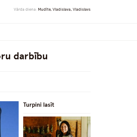
Vārda diena:
Mudīte, Vladislava, Vladislavs
oru darbību
Turpini lasīt