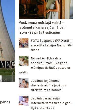
Piedzimusi neīstajā valstī –
japāniete Riina sajūsmā par
latviskās pirts tradīcijām
FOTO | Japānas
EXPO
krāšņi
aizvadīta Latvijas Nacionālā
diena
No neļķēm līdz valsts
apbalvojumam – kā godā
māmiņas dažādās pasaules
valstīs
Japānas ieņēmumu
dienests aicina japāņus
dzert vairāk alkohola
Japānā par agresiju
apānas
internetā varēs tikt pie gadu
ilga cietumsoda