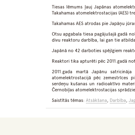
Tiesas lēmums ļauj Japānas atomelektr
Takahamas atomelektrostacijas (AES) tr
Takahamas AES atrodas pie Japāņu jūras
Otsu apgabala tiesa pagājušajā gadā no
divu reaktoru darbība, lai gan tie atbil
Japānā no 42 darboties spējīgiem reaktor
Reaktori tika apturēti pēc 2011.gadā no
2011.gada martā Japānu satricināja 
atomelektrostacijā pēc zemestrīces p
serdeņu kušanas un radioaktīvo materi
Černobiļas atomelektrostacijas sprādzi
Saistītās tēmas:
Atsākšana
,
Darbība
,
Ja