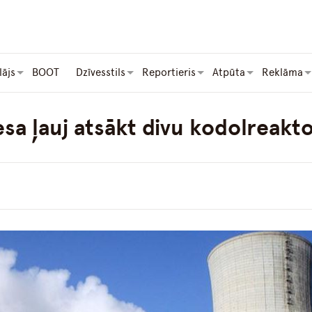
lājs
BOOT
Dzīvesstils
Reportieris
Atpūta
Reklāma
esa ļauj atsākt divu kodolreakt