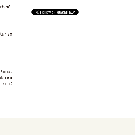
rbināt
tur šo
ušimas
aktoru
u kopš