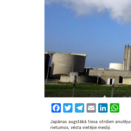
Facebook
Twitter
Telegram
Email
Linke
Wh
Japānas augstākā tiesa otrdien anulēju
rietumos, vēsta vietējie mediji.