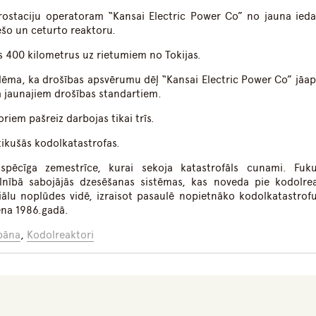
ostaciju operatoram “Kansai Electric Power Co” no jauna ieda
ešo un ceturto reaktoru.
 400 kilometrus uz rietumiem no Tokijas.
lēma, ka drošības apsvērumu dēļ “Kansai Electric Power Co” jāap
da jaunajiem drošības standartiem.
iem pašreiz darbojas tikai trīs.
tikušās kodolkatastrofas.
spēcīga zemestrīce, kurai sekoja katastrofāls cunami. Fuk
ilnībā sabojājās dzesēšanas sistēmas, kas noveda pie kodolre
ālu noplūdes vidē, izraisot pasaulē nopietnāko kodolkatastrof
ena 1986.gadā.
pāna
,
Kodolreaktori