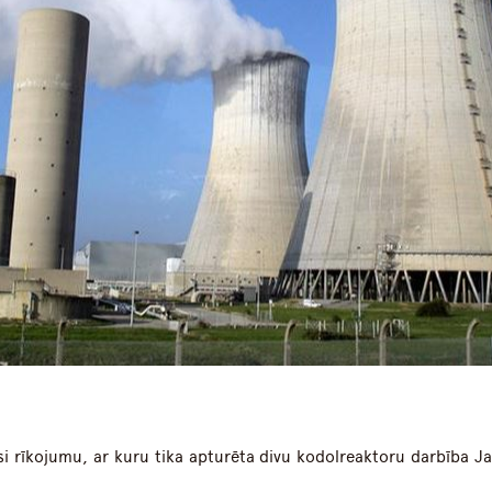
dIn
atsApp
si rīkojumu, ar kuru tika apturēta divu kodolreaktoru darbība J