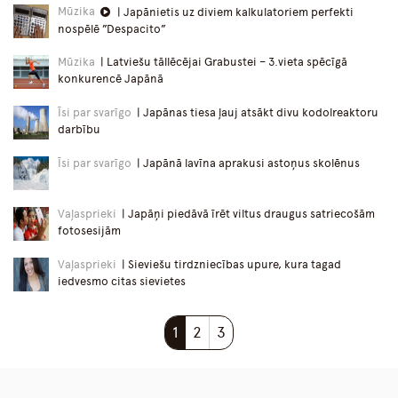
Mūzika
| Japānietis uz diviem kalkulatoriem perfekti
nospēlē ”Despacito”
Mūzika
| Latviešu tāllēcējai Grabustei – 3.vieta spēcīgā
konkurencē Japānā
Īsi par svarīgo
| Japānas tiesa ļauj atsākt divu kodolreaktoru
darbību
Īsi par svarīgo
| Japānā lavīna aprakusi astoņus skolēnus
Vaļasprieki
| Japāņi piedāvā īrēt viltus draugus satriecošām
fotosesijām
Vaļasprieki
| Sieviešu tirdzniecības upure, kura tagad
iedvesmo citas sievietes
1
2
3