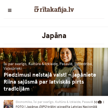
Japāna
Īsi par svarīgo, Kultūra & Izklaide, Pasaulē, Sabiedrība,
Vaļasprieki
Piedzimusi neīstajā valstī – japāniete
Riina sajūsmā par latviskās pirts
tradīcijām
Ekonomika, Īsi par svarīgo, Kultūra & Izklaide, Pasaulē
30
|
FOTO | Japānas
EXPO
krāšņi aizvadīta Latvijas Nacionālā