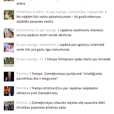
diena
Attiecības & bērni, Īsi par svarīgo, Sabiedrība, Vaļasprieki
|
No neļķēm līdz valsts apbalvojumam – kā godā māmiņas
dažādās pasaules valstīs
Ekonomika, Īsi par svarīgo
| Japānas ieņēmumu dienests
aicina japāņus dzert vairāk alkohola
Īsi par svarīgo, Sabiedrība
| Japānā par agresiju internetā
varēs tikt pie gadu ilga cietumsoda
Īsi par svarīgo, TV
| Tokijas Olimpisko spēļu starts jau šonedēļ
Politika
| Tramps: Ziemeļkorejas jautājumā “stratēģiskās
pacietības ēra ir beigusies”
Politika
| Tramps brīdina Ķīnu par Japānas iespējamo
vēršanos pret Ziemeļkoreju
Politika
| Ziemeļkorejas izšautās raķetes dēļ sasaukta ANO
Drošības padomes ārkārtas sēde