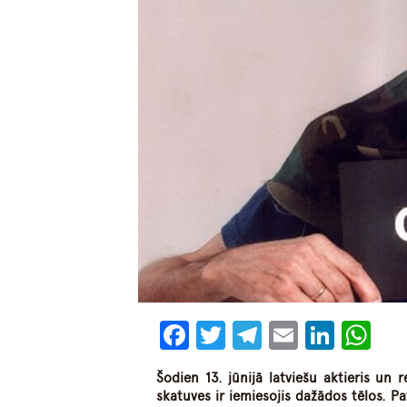
Facebook
Twitter
Telegram
Email
Linke
Wh
Šodien 13. jūnijā latviešu aktieris un r
skatuves ir iemiesojis dažādos tēlos. Pa