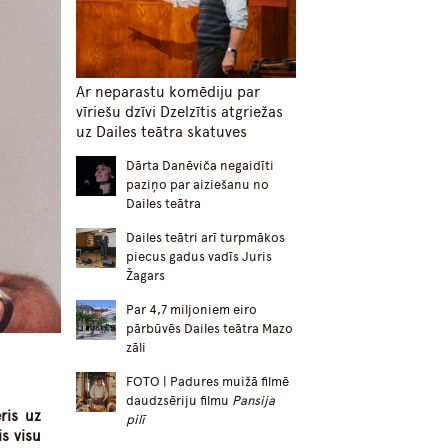
Ar neparastu komēdiju par
vīriešu dzīvi Dzelzītis atgriežas
uz Dailes teātra skatuves
Dārta Danēviča negaidīti
paziņo par aiziešanu no
Dailes teātra
Dailes teātri arī turpmākos
piecus gadus vadīs Juris
Žagars
Par 4,7 miljoniem eiro
pārbūvēs Dailes teātra Mazo
zāli
FOTO | Padures muižā filmē
daudzsēriju filmu
Pansija
ris uz
pilī
s visu