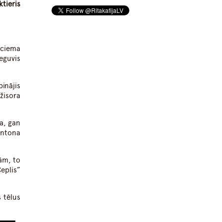
tieris
 ciema
eguvis
pinājis
žisora
a, gan
Antona
mām, to
eplis”
s tēlus