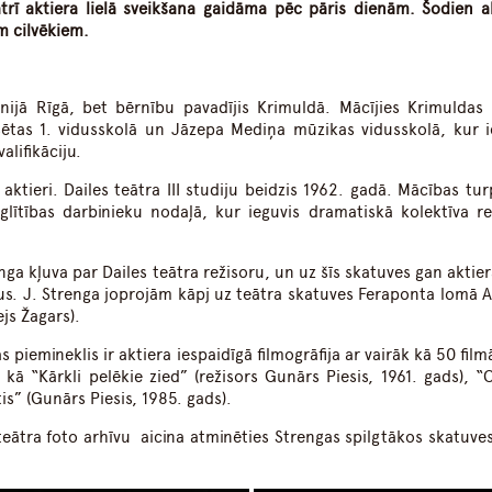
rī aktiera lielā sveikšana gaidāma pēc pāris dienām. Šodien ak
em cilvēkiem.
ūnijā Rīgā, bet bērnību pavadījis Krimuldā. Mācījies Krimuldas
sētas 1. vidusskolā un Jāzepa Mediņa mūzikas vidusskolā, kur i
alifikāciju.
aktieri. Dailes teātra III studiju beidzis 1962. gadā. Mācības tur
zglītības darbinieku nodaļā, kur ieguvis dramatiskā kolektīva re
ga kļuva par Dailes teātra režisoru, un uz šīs skatuves gan aktier
dus. J. Strenga joprojām kāpj uz teātra skatuves Feraponta lomā 
js Žagars).
piemineklis ir aktiera iespaidīgā filmogrāfija ar vairāk kā 50 fil
 kā “Kārkli pelēkie zied” (režisors Gunārs Piesis, 1961. gads), “C
is” (Gunārs Piesis, 1985. gads).
s teātra foto arhīvu aicina atminēties Strengas spilgtākos skatuve