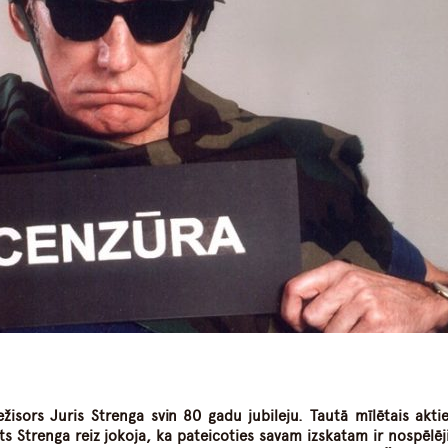
dIn
atsApp
ežisors Juris Strenga svin 80 gadu jubileju. Tautā mīlētais aktie
ts Strenga reiz jokoja, ka pateicoties savam izskatam ir nospēlēji