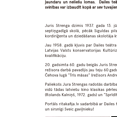
ļaundaru un neliešu lomas. Dailes teāt
svinības var izbaudīt kopā ar sev tuvaji
Juris Strenga dzimis 1937. gada 13. j
septiņgadīgā skolā, pēcāk Siguldas pil
kordiriģenta un dziedāšanas skolotāja kv
Jau 1958. gadā kļuvis par Dailes teātra 
Latvijas Valsts konservatorijas Kultūri
kvalifikāciju.
20. gadsimta 60. gadu beigās Juris Stren
režisora darbā pavadījis jau teju 60 ga
Čehova lugā “Trīs māsas” (režisors Andre
Paliekošs Jura Strengas radošās darbības 
vidū tādas latviešu kino klasikas pērles
(Rolands Kalniņš, 1972. gads) un “Sprīdīt
Portāls ritakafija.lv sadarbībā ar Daile
un sirsnīgi Sveic gaviļnieku!