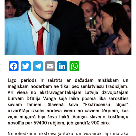
Facebook
Twitter
Telegram
Email
LinkedIn
WhatsApp
Līgo periods ir saistīts ar dažādām mistiskām un
maģiskām nodarbēm ne tikai pēc senlatviešu tradīcijām.
Arī viena no ekstravagantākajām Latvijā dzīvojošajām
burvēm Džūlija Vanga šajā laika posmā lika sarosīties
saviem faniem. Slavenā šova “Ekstrasensu cīņas”
uzvarētāja izsolei nodeva vienu no saviem tērpiem, kas
viņai mugurā bija šova laikā. Vangas slaveno kostīmiņu
nosolīja par 59400 rubļiem, jeb gandrīz 900 eiro.
Nenoliedzami ekstravagantākā un visvairāk aprunātākā