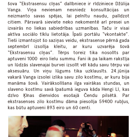
šova “Ekstrasensu cīņas” dalībniece ir rīdziniece Džūlija
Vanga. Viņa nevienam nesniedz konsultācijas un
neizmanto savas spējas, lai pelnītu naudu, palīdzot
citiem. Pārsvarā sieviete neko nekomentē arī presei un
izvairās no liekas sabiedrības uzmanības. Taču ir visai
aktīva sociālo tīklu lietotāja. Īpaši portālu “vkontakte”.
Tieši izmantojot šo saziņas veidu, ekstrasense pērnā gada
septembrī izsolīja kleitu, ar kuru uzvarēja šovā
“Ekstrasensu cīņas”. Tērps toreiz tika nosolīts par
aptuveni 1000 eiro lielu summu. Fani ik pa laikam rakstīja
un lūdzās slavenajai burvei izsolīt vēl kādu savu tērpu vai
aksesuāru. Un viņu lūgums tika uzklausīts. 24.jūnija
vakarā Vanga izsolei izlika savu zilo kostīmu, ar kuru bija
manāma šovā. Vairāksolīšana ilga vairākas stundas, un
slaveno kostīmu savā īpašumā ieguva kāda Hengi Lī, kas
dzīvo Ķīnas dienvidos esošajā Čendu pilsētā. Par
ekstrasenses zilo kostīmu dāma piesolīja 59400 rubļus,
kas būtu aptuveni 893 eiro un 60 centi.