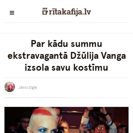
Par kādu summu
ekstravagantā Džūlija Vanga
izsola savu kostīmu
Jānis Ogle