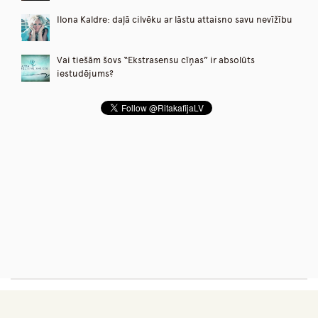
Ilona Kaldre: daļā cilvēku ar lāstu attaisno savu nevīžību
Vai tiešām šovs “Ekstrasensu cīņas” ir absolūts
iestudējums?