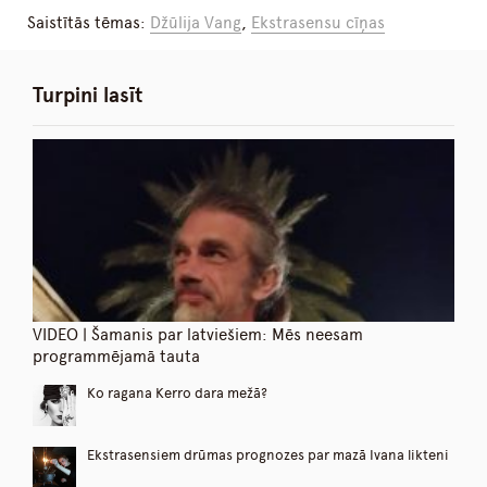
Saistītās tēmas:
Džūlija Vang
,
Ekstrasensu cīņas
Turpini lasīt
VIDEO | Šamanis par latviešiem: Mēs neesam
programmējamā tauta
Ko ragana Kerro dara mežā?
Ekstrasensiem drūmas prognozes par mazā Ivana likteni