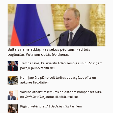
Baltais nams atklāj, kas sekos pēc tam, kad būs
pagājušas Putinam dotās 50 dienas
Tramps lielās, ka ārvalstu līderi zemojas un bučo viņam
pakaļu jauno tarifu dēļ
No 1. janvāra plāno celt tarifus dabasgāzes plīts un
apkures lietotājiem
Valdībā atbalstīts lēmums no oktobra kompensēt 60%
no
Sadales tīkla
jaudas fiksētās maksas
Rīgā piketēs pret AS
Sadales tīkls
tarifiem