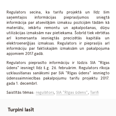
Regulators secina, ka tarifu projektā un līdz šim
saņemtajos informācijas pieprasījumos sniegtā
informācija par atsevišķām izmaksu pozīcijām tādām kā
materiālu, iekārtu remontu un apkalpošanas, dūņu
utilizācijas izmaksām nav pietiekama. Šobrīd tiek vērtētas
arī komersanta iesniegtās precizētās kapitāla un
elektroenerģijas izmaksas. Regulators ir pieprasījis arī
informāciju par faktiskajām izmaksām un pakalpojuma
apjomiem 2017.gadā.
Regulators pieprasīto informāciju ir lūdzis SIA “Rīgas
ūdens” iesniegt līdz š.g. 26. februārim. Regulators rīkoja
uzklausīšanas sanāksmi par SIA “Rīgas ūdens” iesniegto
ūdenssaimniecības pakalpojumu tarifu projektu 2017.
gada 1. decembrī.
Saistītās tēmas:
regulātors
,
SIA "Rīgas ūdens"
,
Tarifi
Turpini lasīt