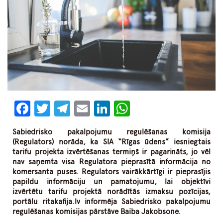
Facebook
Twitter
Telegram
Email
LinkedIn
WhatsApp
Sabiedrisko pakalpojumu regulēšanas komisija
(Regulators) norāda, ka SIA “Rīgas ūdens” iesniegtais
tarifu projekta izvērtēšanas termiņš ir pagarināts, jo vēl
nav saņemta visa Regulatora pieprasītā informācija no
komersanta puses. Regulators vairākkārtīgi ir pieprasījis
papildu informāciju un pamatojumu, lai objektīvi
izvērtētu tarifu projektā norādītās izmaksu pozīcijas,
portālu ritakafija.lv informēja Sabiedrisko pakalpojumu
regulēšanas komisijas pārstāve Baiba Jakobsone.