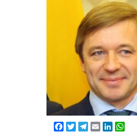
Facebook
Twitter
Telegram
Email
Linke
Wh