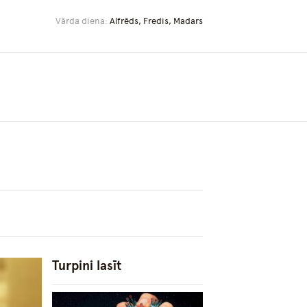
Vārda diena:
Alfrēds, Fredis, Madars
Turpini lasīt