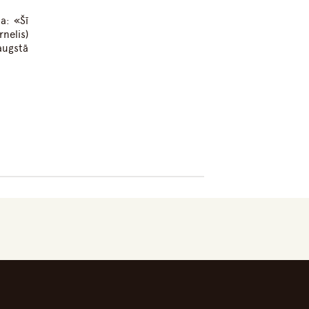
ja:
«Šī
nelis)
augstā