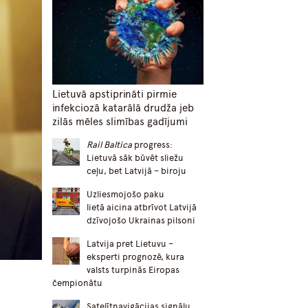
Lietuvā apstiprināti pirmie
infekciozā katarālā drudža jeb
zilās mēles slimības gadījumi
Rail Baltica
progress:
Lietuvā sāk būvēt sliežu
ceļu, bet Latvijā – biroju
Uzliesmojošo paku
lietā aicina atbrīvot Latvijā
dzīvojošo Ukrainas pilsoni
Latvija pret Lietuvu –
eksperti prognozē, kura
valsts turpinās Eiropas
čempionātu
Satelītnavigācijas signālu