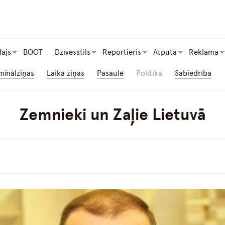
lājs
BOOT
Dzīvesstils
Reportieris
Atpūta
Reklāma
minālziņas
Laika ziņas
Pasaulē
Politika
Sabiedrība
Zemnieki un Zaļie Lietuvā