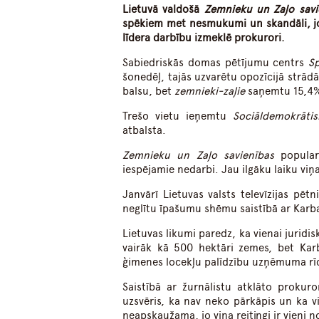
Lietuvā valdošā
Zemnieku un Zaļo savi
spēkiem met nesmukumi un skandāli, jo 
līdera darbību izmeklē prokurori.
Sabiedriskās domas pētījumu centrs
Sp
šonedēļ, tajās uzvarētu opozīcijā strādā
balsu, bet
zemnieki-zaļie
saņemtu 15,4%
Trešo vietu ieņemtu
Sociāldemokrātis
atbalsta.
Zemnieku un Zaļo savienības
populari
iespējamie nedarbi. Jau ilgāku laiku v
Janvārī Lietuvas valsts televīzijas pēt
neglītu īpašumu shēmu saistībā ar Karb
Lietuvas likumi paredz, ka vienai juridi
vairāk kā 500 hektāri zemes, bet Karb
ģimenes locekļu palīdzību uzņēmuma rīcī
Saistībā ar žurnālistu atklāto prokur
uzsvēris, ka nav neko pārkāpis un ka v
neapskaužama, jo viņa reitingi ir vieni n