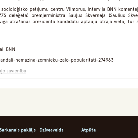
a socioloģisko pētījumu centru
Vilmorus
, intervijā BNN komentē
(ZZS deleģētā) premjerministra Sauļus Skverneļa (Saulius Skver
āvīga atrašanās prezidenta kandidātu aptauju otrajā vietā, tur 
iāli BNN
-skandali-nemazina-zemnieku-zalo-popularitati-274963
ļo savienība
Sarkanais paklājs
Dzīvesveids
Atpūta