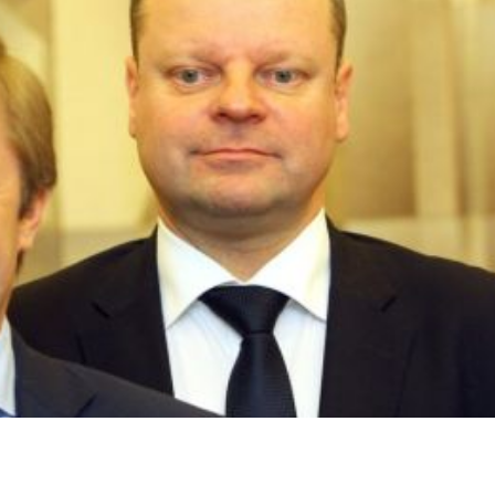
dIn
atsApp