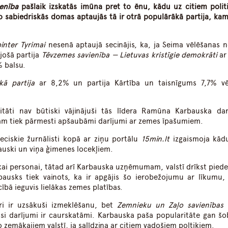
enība
pašlaik izskatās imūna pret to ēnu, kādu uz citiem polit
sabiedriskās domas aptaujās tā ir otrā populārākā partija, kam
inter Tyrimai
nesenā aptaujā secinājis, ka, ja Seima vēlēšanas n
jošā partija
Tēvzemes savienība — Lietuvas kristīgie demokrāti
ar
 balsu.
kā partija
ar 8,2% un partija Kārtība un taisnīgums 7,7% vē
tāti nav būtiski vājinājuši tās līdera Ramūna Karbauska da
iņam tiek pārmesti apšaubāmi darījumi ar zemes īpašumiem.
nieciskie žurnālisti kopā ar ziņu portālu
15min.lt
izgaismoja kādu
auski un viņa ģimenes locekļiem.
skai personai, tātad arī Karbauska uzņēmumam, valstī drīkst piede
ausks tiek vainots, ka ir apgājis šo ierobežojumu ar līkumu,
bā ieguvis lielākas zemes platības.
ori ir uzsākuši izmeklēšanu, bet
Zemnieku un Zaļo savienības
l
isi darījumi ir caurskatāmi. Karbauska paša popularitāte gan šob
o zemākajiem valstī, ja salīdzina ar citiem vadošiem poltiķiem.