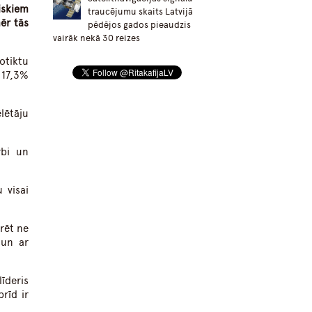
iskiem
traucējumu skaits Latvijā
ēr tās
pēdējos gados pieaudzis
vairāk nekā 30 reizes
otiktu
 17,3%
lētāju
rbi un
 visai
rēt ne
 un ar
īderis
rīd ir