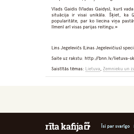
Vlads Gaidis (Vladas Gaidys), kurš vad
situācija ir visai unikāla. Šķiet, ka 
popularitāte, par ko liecina viņa past
līmenī arī visas parijas reitingu.»
Lins Jegelevičs (Linas Jegelevičius) spec
Saite uz rakstu: http://bnn.lv/lietuva
Saistītās tēmas:
Lietuva
,
Zemnieku un za
Īsi par svarīgo