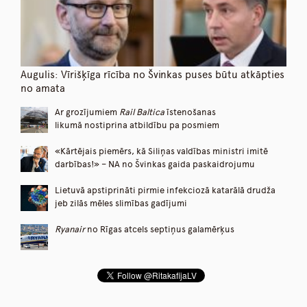
Augulis: Vīrišķīga rīcība no Švinkas puses būtu atkāpties
no amata
Ar grozījumiem
Rail Baltica
īstenošanas
likumā nostiprina atbildību pa posmiem
«Kārtējais piemērs, kā Siliņas valdības ministri imitē
darbības!» – NA no Švinkas gaida paskaidrojumu
Lietuvā apstiprināti pirmie infekciozā katarālā drudža
jeb zilās mēles slimības gadījumi
Ryanair
no Rīgas atcels septiņus galamērķus