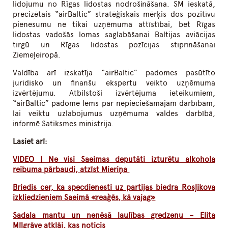
lidojumu no Rīgas lidostas nodrošināšana. SM ieskatā,
precizētais “airBaltic” stratēģiskais mērķis dos pozitīvu
pienesumu ne tikai uzņēmuma attīstībai, bet Rīgas
lidostas vadošās lomas saglabāšanai Baltijas aviācijas
tirgū un Rīgas lidostas pozīcijas stiprināšanai
Ziemeļeiropā.
Valdība arī izskatīja “airBaltic” padomes pasūtīto
juridisko un finanšu ekspertu veikto uzņēmuma
izvērtējumu. Atbilstoši izvērtējuma ieteikumiem,
“airBaltic” padome lems par nepieciešamajām darbībām,
lai veiktu uzlabojumus uzņēmuma valdes darbībā,
informē Satiksmes ministrija.
Lasiet arī:
VIDEO | Ne visi Saeimas deputāti izturētu alkohola
reibuma pārbaudi, atzīst Mieriņa
Briedis cer, ka specdienesti uz partijas biedra Rosļikova
izkliedzieniem Saeimā «reaģēs, kā vajag»
Sadala mantu un nenēsā laulības gredzenu – Elita
Mīlgrāve atklāj, kas noticis