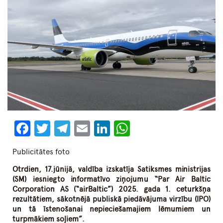
Facebook
Twitter
Telegram
Email
LinkedIn
WhatsApp
Publicitātes foto
Otrdien
, 17.jūnijā, valdība izskatīja Satiksmes ministrijas
(SM) iesniegto informatīvo ziņojumu “Par Air Baltic
Corporation AS (“airBaltic”) 2025. gada 1. ceturkšņa
rezultātiem, sākotnējā publiskā piedāvājuma virzību (IPO)
un tā īstenošanai nepieciešamajiem lēmumiem un
turpmākiem soļiem”.