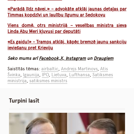
«Parādā līdz nāvei,» – advokāte atklāj jaunas detaļas par
Timmas kopdzīvi un laulību līgumu ar Sedokovu
Viens domē, otrs ministrijā – veselības ministra sieva
Linda Abu Meri kļuvusi par deputāti
«Es gaidu!» – Tramps atklāj, kāpēc bremzē jaunu sankciju
ieviešanu pret Krieviju
Seko mums arī
Facebook,
X,
Instagram
un
Draugiem
Saistītās tēmas:
airbaltic
,
Andrejs Martinovs
,
Atis
Švinka
,
Igaunija
,
IPO
,
Lietuva
,
Lufthansa
,
Satiksmes
ministrija
,
satiksmes ministrs
Turpini lasīt