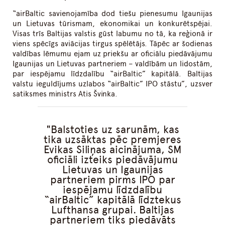
“airBaltic savienojamība dod tiešu pienesumu Igaunijas
un Lietuvas tūrismam, ekonomikai un konkurētspējai.
Visas trīs Baltijas valstis gūst labumu no tā, ka reģionā ir
viens spēcīgs aviācijas tirgus spēlētājs. Tāpēc ar šodienas
valdības lēmumu ejam uz priekšu ar oficiālu piedāvājumu
Igaunijas un Lietuvas partneriem – valdībām un lidostām,
par iespējamu līdzdalību “airBaltic” kapitālā. Baltijas
valstu ieguldījums uzlabos “airBaltic” IPO stāstu”, uzsver
satiksmes ministrs Atis Švinka.
Balstoties uz sarunām, kas
tika uzsāktas pēc premjeres
Evikas Siliņas aicinājuma, SM
oficiāli izteiks piedāvājumu
Lietuvas un Igaunijas
partneriem pirms IPO par
iespējamu līdzdalību
“airBaltic” kapitālā līdztekus
Lufthansa grupai. Baltijas
partneriem tiks piedāvāts