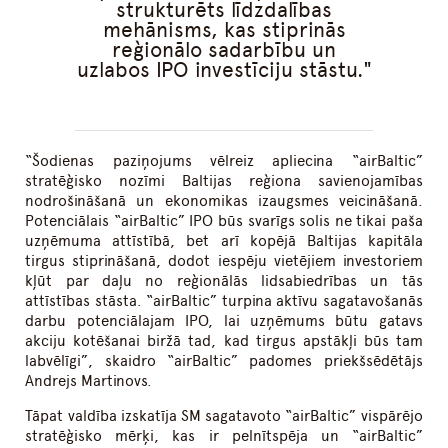
strukturēts līdzdalības
mehānisms, kas stiprinās
reģionālo sadarbību un
uzlabos IPO investīciju stāstu.
“Šodienas paziņojums vēlreiz apliecina “airBaltic”
stratēģisko nozīmi Baltijas reģiona savienojamības
nodrošināšanā un ekonomikas izaugsmes veicināšanā.
Potenciālais “airBaltic” IPO būs svarīgs solis ne tikai paša
uzņēmuma attīstībā, bet arī kopējā Baltijas kapitāla
tirgus stiprināšanā, dodot iespēju vietējiem investoriem
kļūt par daļu no reģionālās lidsabiedrības un tās
attīstības stāsta. “airBaltic” turpina aktīvu sagatavošanās
darbu potenciālajam IPO, lai uzņēmums būtu gatavs
akciju kotēšanai biržā tad, kad tirgus apstākļi būs tam
labvēlīgi”, skaidro “airBaltic” padomes priekšsēdētājs
Andrejs Martinovs.
Tāpat valdība izskatīja SM sagatavoto “airBaltic” vispārējo
stratēģisko mērķi, kas ir pelnītspēja un “airBaltic”