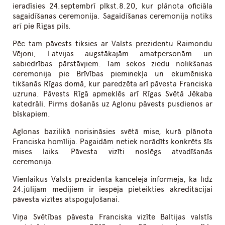
ieradīsies 24.septembrī plkst.8.20, kur plānota oficiāla
sagaidīšanas ceremonija. Sagaidīšanas ceremonija notiks
arī pie Rīgas pils.
Pēc tam pāvests tiksies ar Valsts prezidentu Raimondu
Vējoni, Latvijas augstākajām amatpersonām un
sabiedrības pārstāvjiem. Tam sekos ziedu nolikšanas
ceremonija pie Brīvības pieminekļa un ekumēniska
tikšanās Rīgas domā, kur paredzēta arī pāvesta Franciska
uzruna. Pāvests Rīgā apmeklēs arī Rīgas Svētā Jēkaba
katedrāli. Pirms došanās uz Aglonu pāvests pusdienos ar
bīskapiem.
Aglonas bazilikā norisināsies svētā mise, kurā plānota
Franciska homīlija. Pagaidām netiek norādīts konkrēts šīs
mises laiks. Pāvesta vizīti noslēgs atvadīšanās
ceremonija.
Vienlaikus Valsts prezidenta kancelejā informēja, ka līdz
24.jūlijam medijiem ir iespēja pieteikties akreditācijai
pāvesta vizītes atspoguļošanai.
Viņa Svētības pāvesta Franciska vizīte Baltijas valstīs