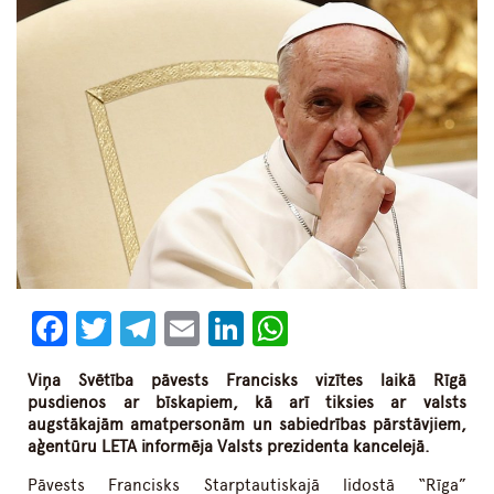
Facebook
Twitter
Telegram
Email
LinkedIn
WhatsApp
Viņa Svētība pāvests Francisks vizītes laikā Rīgā
pusdienos ar bīskapiem, kā arī tiksies ar valsts
augstākajām amatpersonām un sabiedrības pārstāvjiem,
aģentūru LETA informēja Valsts prezidenta kancelejā.
Pāvests Francisks Starptautiskajā lidostā “Rīga”