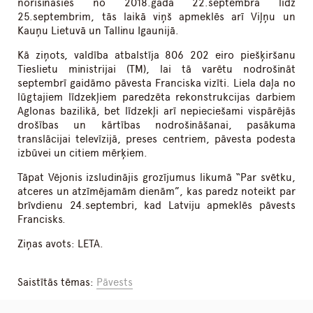
norisināsies no 2018.gada 22.septembra līdz
25.septembrim, tās laikā viņš apmeklēs arī Viļņu un
Kauņu Lietuvā un Tallinu Igaunijā.
Kā ziņots, valdība atbalstīja 806 202 eiro piešķiršanu
Tieslietu ministrijai (TM), lai tā varētu nodrošināt
septembrī gaidāmo pāvesta Franciska vizīti. Liela daļa no
lūgtajiem līdzekļiem paredzēta rekonstrukcijas darbiem
Aglonas bazilikā, bet līdzekļi arī nepieciešami vispārējās
drošības un kārtības nodrošināšanai, pasākuma
translācijai televīzijā, preses centriem, pāvesta podesta
izbūvei un citiem mērķiem.
Tāpat Vējonis izsludinājis grozījumus likumā “Par svētku,
atceres un atzīmējamām dienām”, kas paredz noteikt par
brīvdienu 24.septembri, kad Latviju apmeklēs pāvests
Francisks.
Ziņas avots: LETA.
Saistītās tēmas:
Pāvests