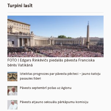
Turpini lasīt
FOTO | Edgars Rinkēvičs piedalās pāvesta Franciska
bērēs Vatikānā
Izteiktas prognozes par pāvesta pēcteci – jauno katoļu
pasaules līderi
Pāvests septembrī pošas uz Aglonu
Pāvests atjauno seksuālu pārkāpumu komisiju