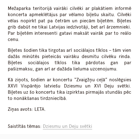
Mežaparka teritorijā vairāki cilvēki ar plakātiem informē
koncerta apmeklētājus par vēlamo biļešu skaitu. Cilvēki
vēlas nopirkt pat pa četrām un piecām biļetēm. Biļetes
grib dabūt ne tikai Latvijas iedzīvotāji, bet arī ārzemnieki.
Par biļetēm interesenti gatavi maksāt vairāk par to reālo
cenu.
Biļetes šodien tika tirgotas arī sociālajos tīklos – tām vien
dažās minūtēs pieteicās vairāku desmitu cilvēku rinda.
Biļetes sociālajos tīklos tika pārdotas gan par
pašizmaksu, gan arī ar dažāda lieluma uzcenojumu.
Kā ziņots, šodien ar koncertu “Zvaigžņu ceļā” noslēgsies
XXVI Vispārējo latviešu Dziesmu un XVI Deju svētki.
Biļetes uz šo koncertu tika izpirktas pirmajās stundās pēc
to nonākšanas tirdzniecībā.
Ziņas avots: LETA.
Saistītās tēmas:
Dziesmu un Deju svētki