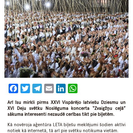
Facebook
Twitter
Telegram
Email
LinkedIn
WhatsApp
Arī īsu mirkli pirms XXVI Vispārējo latviešu Dziesmu un
XVI Deju svētku Noslēguma koncerta “Zvaigžņu ceļā”
sākuma interesenti nezaudē cerības tikt pie biļetēm.
Kā novēroja aģentūra LETA biļešu meklējumi šodien aktīvi
notiek kā internetā, tā arī pie svētku notikuma vietām.