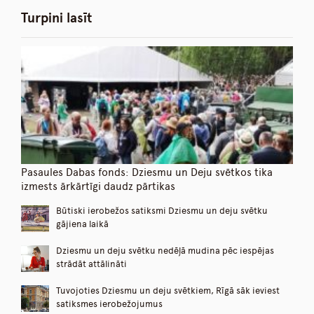
Turpini lasīt
Pasaules Dabas fonds: Dziesmu un Deju svētkos tika
izmests ārkārtīgi daudz pārtikas
Būtiski ierobežos satiksmi Dziesmu un deju svētku
gājiena laikā
Dziesmu un deju svētku nedēļā mudina pēc iespējas
strādāt attālināti
Tuvojoties Dziesmu un deju svētkiem, Rīgā sāk ieviest
satiksmes ierobežojumus