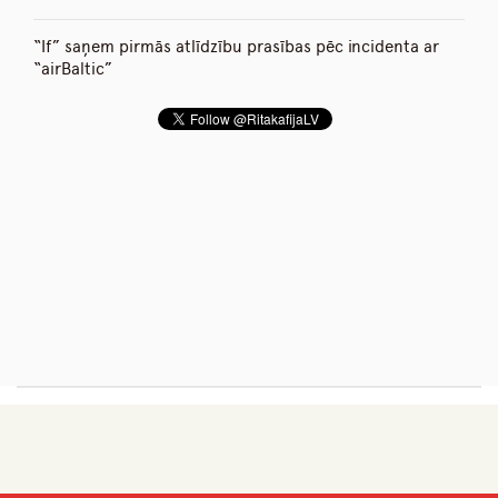
“If” saņem pirmās atlīdzību prasības pēc incidenta ar
“airBaltic”