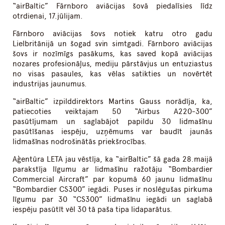
“airBaltic” Fārnboro aviācijas šovā piedalīsies līdz
otrdienai, 17.jūlijam.
Fārnboro aviācijas šovs notiek katru otro gadu
Lielbritānijā un šogad svin simtgadi. Fārnboro aviācijas
šovs ir nozīmīgs pasākums, kas saved kopā aviācijas
nozares profesionāļus, mediju pārstāvjus un entuziastus
no visas pasaules, kas vēlas satikties un novērtēt
industrijas jaunumus.
“airBaltic” izpilddirektors Martins Gauss norādīja, ka,
patiecoties veiktajam 50 “Airbus A220-300”
pasūtījumam un saglabājot papildu 30 lidmašīnu
pasūtīšanas iespēju, uzņēmums var baudīt jaunās
lidmašīnas nodrošinātās priekšrocības.
Aģentūra LETA jau vēstīja, ka “airBaltic” šā gada 28.maijā
parakstīja līgumu ar lidmašīnu ražotāju “Bombardier
Commercial Aircraft” par kopumā 60 jaunu lidmašīnu
“Bombardier CS300” iegādi. Puses ir noslēgušas pirkuma
līgumu par 30 “CS300” lidmašīnu iegādi un saglabā
iespēju pasūtīt vēl 30 tā paša tipa lidaparātus.