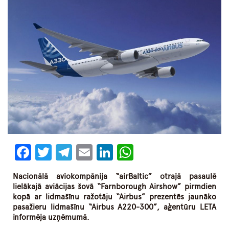
Facebook
Twitter
Telegram
Email
LinkedIn
WhatsApp
Nacionālā aviokompānija “airBaltic” otrajā pasaulē
lielākajā aviācijas šovā “Farnborough Airshow” pirmdien
kopā ar lidmašīnu ražotāju “Airbus” prezentēs jaunāko
pasažieru lidmašīnu “Airbus A220-300”, aģentūru LETA
informēja uzņēmumā.