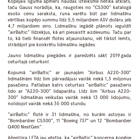
Kopējais līguma apmērs naudas izteiksmē netika atklāts,
taču Gauss norādīja, ka, raugoties no “CS300” katalogā
esošo cenu saraksta, runa varētu būt par lidmašīnu
vērtības kopējo summu līdz 5,5 miljardiem ASV dolāru jeb
4,7 miljardiem eiro. Lidmašīnu iegādē plānots ieguldīt
“airBaltic” līdzekļus, kā arī piesaistīt aizdevumu. Taču par
to, kā tieši finansēt flotes atjaunošanu, vēl tikšot lemts,
strādājot pie konkrētu lidmašīnu iegādes.
Jauno lidmašīnu piegādes ir paredzēts sākt 2019.gada
ceturtajā ceturksnī.
Kopumā “airBaltic” ar jaunajām “Airbus A220-300”
lidmašīnām līdz šim pārvadājusi vairāk nekā 1,3 miljonus
pasažieru. Patlaban katrs ceturtais “airBaltic” pasažieris
lido ar “A220-300” lidaparātu. Līdz šim “Airbus A220-
300” lidmašīnas veikušas vairāk nekā 13 000 lidojumu,
nolidojot vairāk nekā 35 000 stundu.
“airBaltic” flotē ir 31 lidmašīna, no kurām astoņas ir
“Bombardier CS300”, 11 “Boeing 737” un 12 “Bombardier
Q400 NextGen”.
Aģentūra LETA jau vēstīja, ka “airBaltic” koncerna kopējie