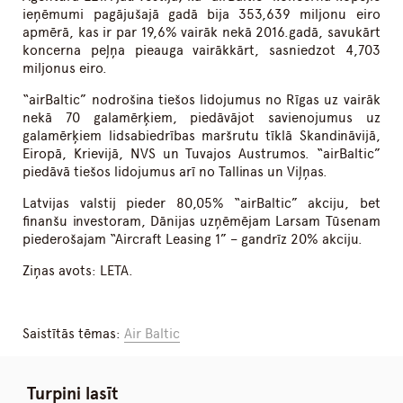
ieņēmumi pagājušajā gadā bija 353,639 miljonu eiro
apmērā, kas ir par 19,6% vairāk nekā 2016.gadā, savukārt
koncerna peļņa pieauga vairākkārt, sasniedzot 4,703
miljonus eiro.
“airBaltic” nodrošina tiešos lidojumus no Rīgas uz vairāk
nekā 70 galamērķiem, piedāvājot savienojumus uz
galamērķiem lidsabiedrības maršrutu tīklā Skandināvijā,
Eiropā, Krievijā, NVS un Tuvajos Austrumos. “airBaltic”
piedāvā tiešos lidojumus arī no Tallinas un Viļņas.
Latvijas valstij pieder 80,05% “airBaltic” akciju, bet
finanšu investoram, Dānijas uzņēmējam Larsam Tūsenam
piederošajam “Aircraft Leasing 1” – gandrīz 20% akciju.
Ziņas avots: LETA.
Saistītās tēmas:
Air Baltic
Turpini lasīt