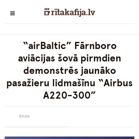
“airBaltic” Fārnboro
aviācijas šovā pirmdien
demonstrēs jaunāko
pasažieru lidmašīnu “Airbus
A220-300”
Krists