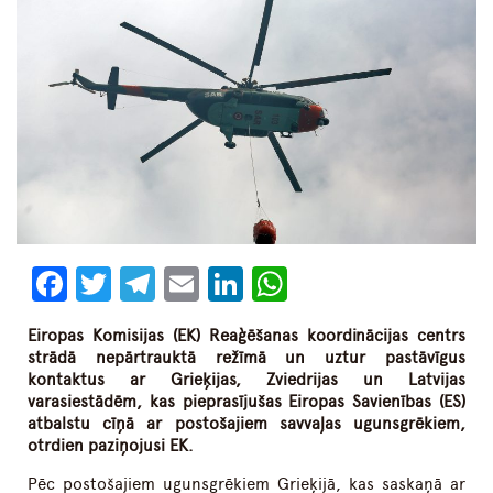
Facebook
Twitter
Telegram
Email
LinkedIn
WhatsApp
Eiropas Komisijas (EK) Reaģēšanas koordinācijas centrs
strādā nepārtrauktā režīmā un uztur pastāvīgus
kontaktus ar Grieķijas, Zviedrijas un Latvijas
varasiestādēm, kas pieprasījušas Eiropas Savienības (ES)
atbalstu cīņā ar postošajiem savvaļas ugunsgrēkiem,
otrdien paziņojusi EK.
Pēc postošajiem ugunsgrēkiem Grieķijā, kas saskaņā ar