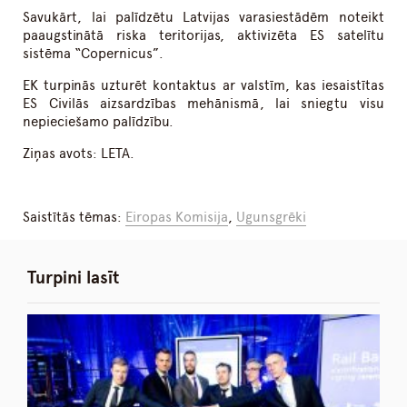
Savukārt, lai palīdzētu Latvijas varasiestādēm noteikt
paaugstinātā riska teritorijas, aktivizēta ES satelītu
sistēma “Copernicus”.
EK turpinās uzturēt kontaktus ar valstīm, kas iesaistītas
ES Civilās aizsardzības mehānismā, lai sniegtu visu
nepieciešamo palīdzību.
Ziņas avots: LETA.
Saistītās tēmas:
Eiropas Komisija
,
Ugunsgrēki
Turpini lasīt