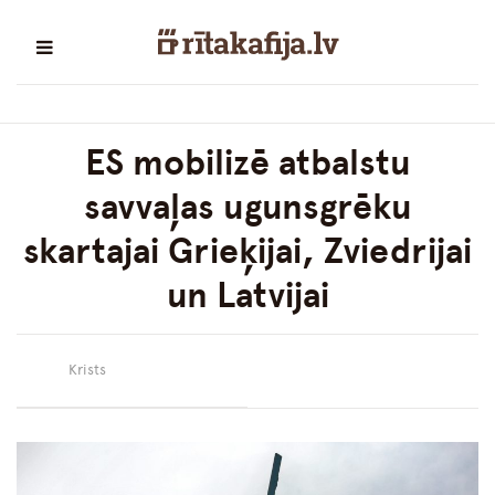
ES mobilizē atbalstu
savvaļas ugunsgrēku
skartajai Grieķijai, Zviedrijai
un Latvijai
Krists