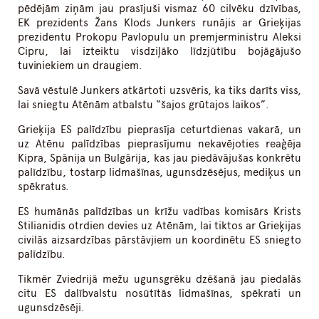
pēdējām ziņām jau prasījuši vismaz 60 cilvēku dzīvības,
EK prezidents Žans Klods Junkers runājis ar Grieķijas
prezidentu Prokopu Pavlopulu un premjerministru Aleksi
Cipru, lai izteiktu visdziļāko līdzjūtību bojāgājušo
tuviniekiem un draugiem.
Savā vēstulē Junkers atkārtoti uzsvēris, ka tiks darīts viss,
lai sniegtu Atēnām atbalstu “šajos grūtajos laikos”.
Grieķija ES palīdzību pieprasīja ceturtdienas vakarā, un
uz Atēnu palīdzības pieprasījumu nekavējoties reaģēja
Kipra, Spānija un Bulgārija, kas jau piedāvājušas konkrētu
palīdzību, tostarp lidmašīnas, ugunsdzēsējus, mediķus un
spēkratus.
ES humānās palīdzības un krīžu vadības komisārs Krists
Stilianidis otrdien devies uz Atēnām, lai tiktos ar Grieķijas
civilās aizsardzības pārstāvjiem un koordinētu ES sniegto
palīdzību.
Tikmēr Zviedrijā mežu ugunsgrēku dzēšanā jau piedalās
citu ES dalībvalstu nosūtītās lidmašīnas, spēkrati un
ugunsdzēsēji.