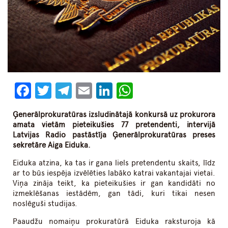
Facebook
Twitter
Telegram
Email
LinkedIn
WhatsApp
Ģenerālprokuratūras izsludinātajā konkursā uz prokurora
amata vietām pieteikušies 77 pretendenti, intervijā
Latvijas Radio pastāstīja Ģenerālprokuratūras preses
sekretāre Aiga Eiduka.
Eiduka atzina, ka tas ir gana liels pretendentu skaits, līdz
ar to būs iespēja izvēlēties labāko katrai vakantajai vietai.
Viņa zināja teikt, ka pieteikušies ir gan kandidāti no
izmeklēšanas iestādēm, gan tādi, kuri tikai nesen
noslēguši studijas.
Paaudžu nomaiņu prokuratūrā Eiduka raksturoja kā