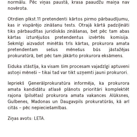
normālu. Pēc viņas paustā, krasa paaudžu maiņa nav
novērota.
Otrdien plkst.11 pretendenti kārtos pirmo pārbaudījumu,
kas ir vispārējo zināšanu tests. Otrajā kārtā padziļināti
tiks pārbaudītas juridiskās zināšanas, bet pēc tam abas
kārtas izturējušos pretendentus izvērtēs komisija.
Sekmīgi aizvadot minētās trīs kārtas, prokurora amata
pretendentam sešus mēnešus būs jāstažējas
prokuratūrā, bet pēc tam jākārto prokurora eksāmens.
Eiduka stāstīja, ka visam šim procesam vajadzīgi aptuveni
astoņi mēneši – tikai tad var tikt uzņemti jauni prokurori.
Iepriekš Ģenerālprokuratūra informēja, ka prokurora
amata kandidātu atlasē plānots prioritāri komplektēt
rajona (pilsētas) prokurora amata vakances Alūksnes,
Gulbenes, Madonas un Daugavpils prokuratūrās, kā arī
citās – pēc nepieciešamības.
Ziņas avots: LETA.