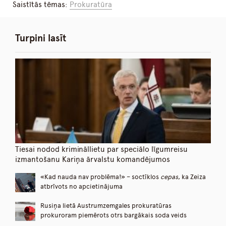
Saistītās tēmas:
Prokuratūra
Turpini lasīt
Tiesai nodod krimināllietu par speciālo līgumreisu
izmantošanu Kariņa ārvalstu komandējumos
«Kad nauda nav problēma!» – soctīklos
cepas
, ka Zeiza
atbrīvots no apcietinājuma
Rusiņa lietā Austrumzemgales prokuratūras
prokuroram piemērots otrs bargākais soda veids