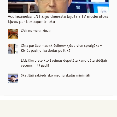
Aculiecinieks: LNT Ziņu dienesta bijušais TV moderators
kļuvis par bezpajumtnieku
CVK numuru izloze
Cīņa par Saeimas «krēsliem» kļūs arvien spraigāka –
Kivičs paziņo, ka dodas politikā
Līdz šim pieteikto Saeimas deputātu kandidātu vidējais
vecums ir 47 gadi!
Skatītāji sabiedrisko mediju skatās minimāli