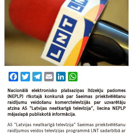
Facebook
Twitter
Telegram
Email
LinkedIn
WhatsApp
Nacionālā elektronisko plašsaziņas līdzekļu padomes
(NEPLP) rīkotajā konkursā par Saeimas priekšvēlēšanu
raidījumu veidošanu komerctelevīzijās par uzvarētāju
atzina AS “Latvijas neatkarīgā televīzija”, liecina NEPLP
mājaslapā publiskotā informācija.
AS “Latvijas neatkarīgā televīzija” Saeimas priekšvēlēšanu
raidījumos veidos televīzijas programmā LNT sadarbībā ar