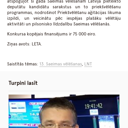
atspoguļot šī gada Saeimas vēlēšanām Latvijā pieteikto
deputātu kandidātu sarakstus un to priekšvēlēšanu
programmas, nodrošinot Priekšvēlēšanu aģitācijas likuma
izpildi, un veicinātu pēc iespējas plašāku vēlētāju
aktivitāti un pilsonisko līdzdalību Saeimas vēlēšanās.
Konkursa kopējais finansējums ir 75 000 eiro.
Ziņas avots: LETA.
Saistītās tēmas:
13. Saeimas vēlēšanas
,
LNT
Turpini lasīt