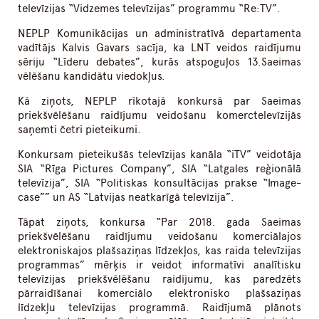
televīzijas “Vidzemes televīzijas” programmu “Re:TV”.
NEPLP Komunikācijas un administratīvā departamenta
vadītājs Kalvis Gavars sacīja, ka LNT veidos raidījumu
sēriju “Līderu debates”, kurās atspoguļos 13.Saeimas
vēlēšanu kandidātu viedokļus.
Kā ziņots, NEPLP rīkotajā konkursā par Saeimas
priekšvēlēšanu raidījumu veidošanu komerctelevīzijās
saņemti četri pieteikumi.
Konkursam pieteikušās televīzijas kanāla “iTV” veidotāja
SIA “Rīga Pictures Company”, SIA “Latgales reģionālā
televīzija”, SIA “Politiskas konsultācijas prakse “Image-
case”” un AS “Latvijas neatkarīgā televīzija”.
Tāpat ziņots, konkursa “Par 2018. gada Saeimas
priekšvēlēšanu raidījumu veidošanu komerciālajos
elektroniskajos plašsaziņas līdzekļos, kas raida televīzijas
programmas” mērķis ir veidot informatīvi analītisku
televīzijas priekšvēlēšanu raidījumu, kas paredzēts
pārraidīšanai komerciālo elektronisko plašsaziņas
līdzekļu televīzijas programmā. Raidījumā plānots