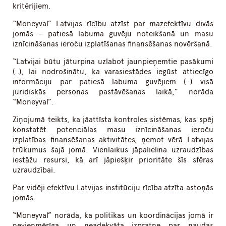
kritērijiem.
“Moneyval” Latvijas rīcību atzīst par mazefektīvu divās
jomās – patiesā labuma guvēju noteikšanā un masu
iznīcināšanas ieroču izplatīšanas finansēšanas novēršanā.
“Latvijai būtu jāturpina uzlabot jaunpieņemtie pasākumi
(..), lai nodrošinātu, ka varasiestādes iegūst attiecīgo
informāciju par patiesā labuma guvējiem (..) visā
juridiskās personas pastāvēšanas laikā,” norāda
“Moneyval”.
Ziņojumā teikts, ka jāattīsta kontroles sistēmas, kas spēj
konstatēt potenciālas masu iznīcināšanas ieroču
izplatības finansēšanas aktivitātes, ņemot vērā Latvijas
trūkumus šajā jomā. Vienlaikus jāpalielina uzraudzības
iestāžu resursi, kā arī jāpiešķir prioritāte šīs sfēras
uzraudzībai.
Par vidēji efektīvu Latvijas institūciju rīcība atzīta astoņās
jomās.
“Moneyval” norāda, ka politikas un koordinācijas jomā ir
nevienmērīga un neadekvāta izpratne par naudas