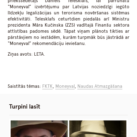
priekšsēdētājs Daniels Telesklafs, lai pārrunātu
“Moneyval” izvērtējumu par Latvijas noziedzīgi iegūto
līdzekļu legalizācijas un terorisma novēršanas sistēmas
efektivitāti. Telesklafs ceturtdien piedalās arī Ministru
prezidenta Māra Kučinska (ZZS) vadītajā Finanšu sektora
attīstības padomes sēdē. Tāpat viņam plānots tikties ar
pārstāvjiem no iestādēm, kurām turpmāk būs jāstrādā ar
“Moneyval” rekomendāciju ieviešanu.
Ziņas avots: LETA.
Saistītās tēmas:
FKTK
,
Moneyval
,
Naudas Atmazgāšana
Turpini lasīt