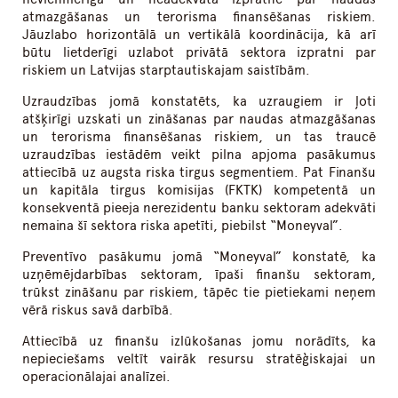
atmazgāšanas un terorisma finansēšanas riskiem.
Jāuzlabo horizontālā un vertikālā koordinācija, kā arī
būtu lietderīgi uzlabot privātā sektora izpratni par
riskiem un Latvijas starptautiskajam saistībām.
Uzraudzības jomā konstatēts, ka uzraugiem ir ļoti
atšķirīgi uzskati un zināšanas par naudas atmazgāšanas
un terorisma finansēšanas riskiem, un tas traucē
uzraudzības iestādēm veikt pilna apjoma pasākumus
attiecībā uz augsta riska tirgus segmentiem. Pat Finanšu
un kapitāla tirgus komisijas (FKTK) kompetentā un
konsekventā pieeja nerezidentu banku sektoram adekvāti
nemaina šī sektora riska apetīti, piebilst “Moneyval”.
Preventīvo pasākumu jomā “Moneyval” konstatē, ka
uzņēmējdarbības sektoram, īpaši finanšu sektoram,
trūkst zināšanu par riskiem, tāpēc tie pietiekami neņem
vērā riskus savā darbībā.
Attiecībā uz finanšu izlūkošanas jomu norādīts, ka
nepieciešams veltīt vairāk resursu stratēģiskajai un
operacionālajai analīzei.