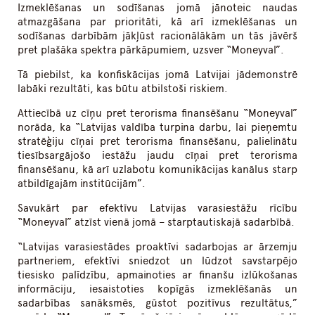
Izmeklēšanas un sodīšanas jomā jānoteic naudas
atmazgāšana par prioritāti, kā arī izmeklēšanas un
sodīšanas darbībām jākļūst racionālākām un tās jāvērš
pret plašāka spektra pārkāpumiem, uzsver “Moneyval”.
Tā piebilst, ka konfiskācijas jomā Latvijai jādemonstrē
labāki rezultāti, kas būtu atbilstoši riskiem.
Attiecībā uz cīņu pret terorisma finansēšanu “Moneyval”
norāda, ka “Latvijas valdība turpina darbu, lai pieņemtu
stratēģiju cīņai pret terorisma finansēšanu, palielinātu
tiesībsargājošo iestāžu jaudu cīņai pret terorisma
finansēšanu, kā arī uzlabotu komunikācijas kanālus starp
atbildīgajām institūcijām”.
Savukārt par efektīvu Latvijas varasiestāžu rīcību
“Moneyval” atzīst vienā jomā – starptautiskajā sadarbībā.
“Latvijas varasiestādes proaktīvi sadarbojas ar ārzemju
partneriem, efektīvi sniedzot un lūdzot savstarpējo
tiesisko palīdzību, apmainoties ar finanšu izlūkošanas
informāciju, iesaistoties kopīgās izmeklēšanās un
sadarbības sanāksmēs, gūstot pozitīvus rezultātus,”