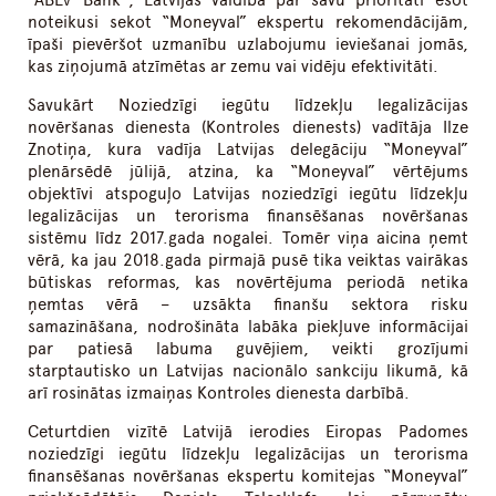
“ABLV Bank”, Latvijas valdība par savu prioritāti esot
noteikusi sekot “Moneyval” ekspertu rekomendācijām,
īpaši pievēršot uzmanību uzlabojumu ieviešanai jomās,
kas ziņojumā atzīmētas ar zemu vai vidēju efektivitāti.
Savukārt Noziedzīgi iegūtu līdzekļu legalizācijas
novēršanas dienesta (Kontroles dienests) vadītāja Ilze
Znotiņa, kura vadīja Latvijas delegāciju “Moneyval”
plenārsēdē jūlijā, atzina, ka “Moneyval” vērtējums
objektīvi atspoguļo Latvijas noziedzīgi iegūtu līdzekļu
legalizācijas un terorisma finansēšanas novēršanas
sistēmu līdz 2017.gada nogalei. Tomēr viņa aicina ņemt
vērā, ka jau 2018.gada pirmajā pusē tika veiktas vairākas
būtiskas reformas, kas novērtējuma periodā netika
ņemtas vērā – uzsākta finanšu sektora risku
samazināšana, nodrošināta labāka piekļuve informācijai
par patiesā labuma guvējiem, veikti grozījumi
starptautisko un Latvijas nacionālo sankciju likumā, kā
arī rosinātas izmaiņas Kontroles dienesta darbībā.
Ceturtdien vizītē Latvijā ierodies Eiropas Padomes
noziedzīgi iegūtu līdzekļu legalizācijas un terorisma
finansēšanas novēršanas ekspertu komitejas “Moneyval”