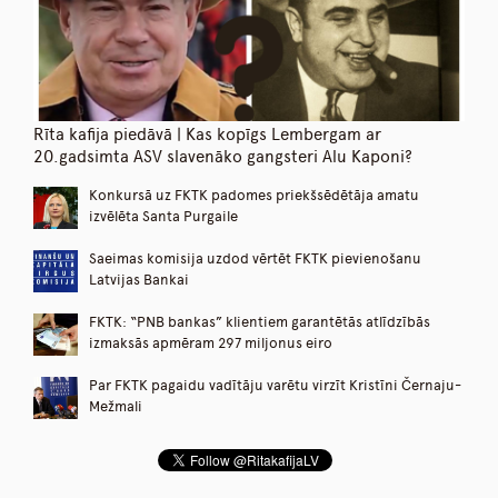
Rīta kafija piedāvā | Kas kopīgs Lembergam ar
20.gadsimta ASV slavenāko gangsteri Alu Kaponi?
Konkursā uz FKTK padomes priekšsēdētāja amatu
izvēlēta Santa Purgaile
Saeimas komisija uzdod vērtēt FKTK pievienošanu
Latvijas Bankai
FKTK: “PNB bankas” klientiem garantētās atlīdzībās
izmaksās apmēram 297 miljonus eiro
Par FKTK pagaidu vadītāju varētu virzīt Kristīni Černaju-
Mežmali