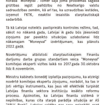
norāda “Moneyval”. Tomēr šajā jomā problēmas sagādā
grūtības iegūt palīdzību no Neatkarīgo valstu
sadraudzības zemēm, kā arī tas, ka uzraudzības iestādes,
izņemot FKTK, neaktīvi iesaistās starptautiskajā
sadarbībā.
Tā kā Latvijai noteikts pastiprināts kontroles režīms, tad,
sākot no nākamā gada, Latvijai ik gadu būs jāiesniedz
ziņojums par paveikto situācijas uzlabošanai līdz
nākamajam “Moneyval” izvērtējumam, kas plānots
2022.gadā.
Novērtējumu atbilstoši starptautiskajiem Finanšu
darījumu darba grupas standartiem veica “Moneyval”
komitejas eksperti vizītes laikā no 2017.gada 30.oktobra
līdz 8.novembrim.
Ministru kabinets šonedēļ izplatīja paziņojumu, ka atzinīgi
novērtē komitejas ekspertu ziņojumu, norādot, ka tas ir
ļoti vērtīgs instruments, kas ļaus vēl efektīvāk turpināt
Latvijas finanšu sektora institūciju iesākto reformu
procesu. Apzinoties, ka Latvijas finanšu sistēmā ir
nepilnības, kuras cita starpā parādīja situācija ar AS