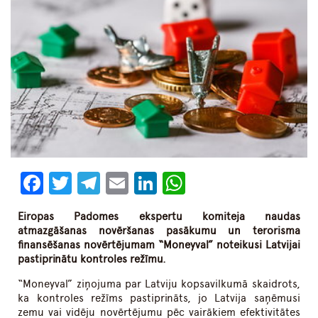
Facebook
Twitter
Telegram
Email
LinkedIn
WhatsApp
Eiropas Padomes ekspertu komiteja naudas
atmazgāšanas novēršanas pasākumu un terorisma
finansēšanas novērtējumam “Moneyval” noteikusi Latvijai
pastiprinātu kontroles režīmu.
“Moneyval” ziņojuma par Latviju kopsavilkumā skaidrots,
ka kontroles režīms pastiprināts, jo Latvija saņēmusi
zemu vai vidēju novērtējumu pēc vairākiem efektivitātes