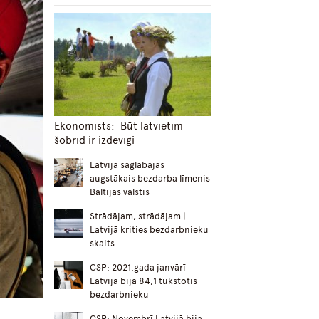
Ekonomists: Būt latvietim
šobrīd ir izdevīgi
Latvijā saglabājās
augstākais bezdarba līmenis
Baltijas valstīs
Strādājam, strādājam |
Latvijā krities bezdarbnieku
skaits
CSP: 2021.gada janvārī
Latvijā bija 84,1 tūkstotis
bezdarbnieku
CSP: Novembrī Latvijā bija