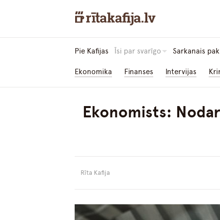
Pie Kafijas
Īsi par svarīgo
Sarkanais pak
Ekonomika
Finanses
Intervijas
Kri
Ekonomists: Nodarb
Rīta Kafija