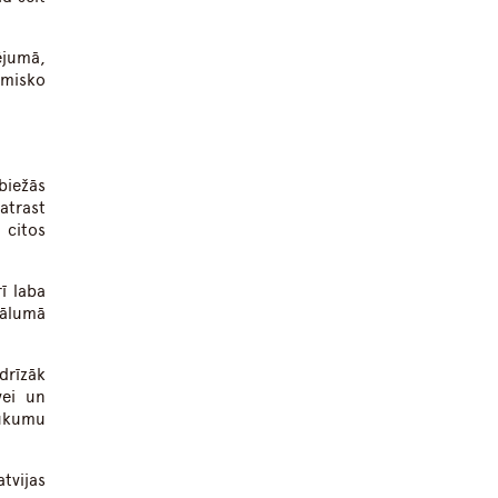
ējumā,
omisko
biežās
atrast
 citos
ī laba
tālumā
drīzāk
vei un
aukumu
tvijas