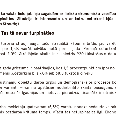
dIn
atsApp
ka valsts lielo jubileju sagaidām ar lielisku ekonomisko veselību
pināties. Situācija ir interesanta un ar katru ceturksni kļūs 
s Strautiņš.
Tas tā nevar turpināties
 turpina strauji augt, taču straujākā kāpuma brīdis jau varē
āja par 1,5% vairāk cilvēku nekā pirms gada. Pirmajā ceturksn
pat 2,0%. Strādājošo skaits ir sasniedzis 920 tūkstošus,» datu
 gada griezumā ir paātrinājies, līdz 1,5 procentpunktiem (pp) no 
menis 3.ceturksnī bija 7,0% jeb 68,8 tūkstoši cilvēku.
ustināmu objektu darba tirgos un demogrāfiskajos procesos 
ivi varianti — vai nu apstāsies nodarbināto skaita pieaugums v
pēc nesenās Igaunijas un Lietuvas pieredzes, ticamāks ir otrais,
arba meklētāju īpatsvaram (5,3%) varētu nonākt nedaudz vairā
ējais bezdarba krituma temps. «Taču tas neturpināsies ilgi. Ekon