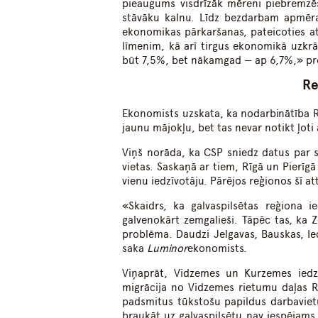
pieaugums visdrīzāk mēreni piebremzēs
stāvāku kalnu. Līdz bezdarbam apmēr
ekonomikas pārkaršanas, pateicoties atš
līmenim, kā arī tirgus ekonomikā uzkrā
būt 7,5%, bet nākamgad — ap 6,7%,» p
Re
Ekonomists uzskata, ka nodarbinātība Rī
jaunu mājokļu, bet tas nevar notikt ļoti 
Viņš norāda, ka CSP sniedz datus par s
vietas. Saskaņā ar tiem, Rīgā un Pierīg
vienu iedzīvotāju. Pārējos reģionos šī att
«Skaidrs, ka galvaspilsētas reģiona ie
galvenokārt zemgalieši. Tāpēc tas, ka Ze
problēma. Daudzi Jelgavas, Bauskas, Ie
saka
Luminor
ekonomists.
Viņaprāt, Vidzemes un Kurzemes iedzīv
migrācija no Vidzemes rietumu daļas R
padsmitus tūkstošu papildus darbavietu
braukāt uz galvaspilsētu nav iespējams, 