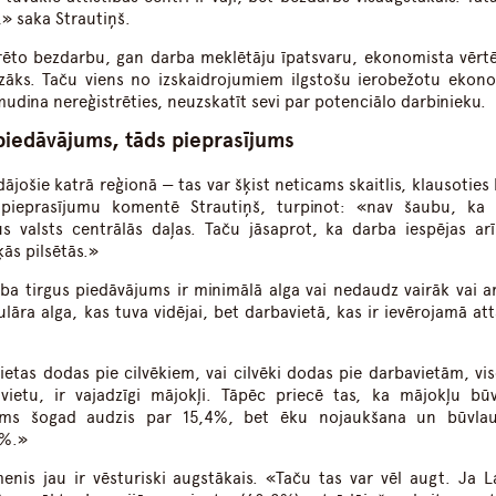
,» saka Strautiņš.
rēto bezdarbu, gan darba meklētāju īpatsvaru, ekonomista vērt
zāks. Taču viens no izskaidrojumiem ilgstošu ierobežotu ekon
udina nereģistrēties, neuzskatīt sevi par potenciālo darbinieku.
piedāvājums, tāds pieprasījums
jošie katrā reģionā — tas var šķist neticams skaitlis, klausoties 
pieprasījumu komentē Strautiņš, turpinot: «nav šaubu, ka 
us valsts centrālās daļas. Taču jāsaprot, ka darba iespējas arī
ķās pilsētās.»
arba tirgus piedāvājums ir minimālā alga vai nedaudz vairāk vai ar
lāra alga, kas tuva vidējai, bet darbavietā, kas ir ievērojamā at
vietas dodas pie cilvēkiem, vai cilvēki dodas pie darbavietām, vis
vietu, ir vajadzīgi mājokļi. Tāpēc priecē tas, ka mājokļu bū
apjoms šogad audzis par 15,4%, bet ēku nojaukšana un būvl
9%.»
enis jau ir vēsturiski augstākais. «Taču tas var vēl augt. Ja La