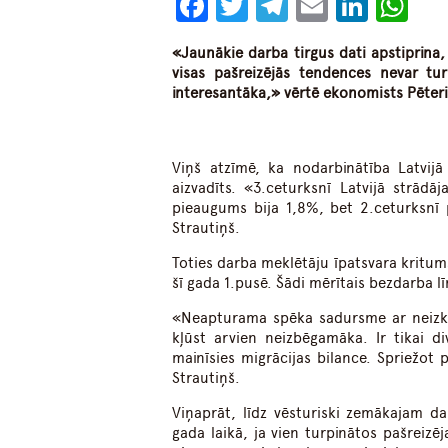
Facebook
Twitter
Telegram
Email
Linke
Wh
«Jaunākie darba tirgus dati apstiprina, 
visas pašreizējās tendences nevar tur
interesantāka,» vērtē ekonomists Pēteri
Viņš atzīmē, ka nodarbinātība Latvijā
aizvadīts. «3.ceturksnī Latvijā strād
pieaugums bija 1,8%, bet 2.ceturksnī 
Strautiņš.
Toties darba meklētāju īpatsvara kritums
šī gada 1.pusē. Šādi mērītais bezdarba lī
«Neapturama spēka sadursme ar neizk
kļūst arvien neizbēgamāka. Ir tikai d
mainīsies migrācijas bilance. Spriežot 
Strautiņš.
Viņaprāt, līdz vēsturiski zemākajam d
gada laikā, ja vien turpinātos pašreiz