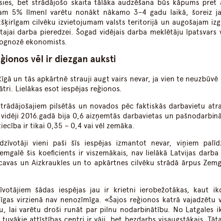
ies, bet strādājošo skaita tālāka audzēšana būs kāpums pret 
am 5% līmenī varētu nonākt nākamo 3–4 gadu laikā, šoreiz j
ķirīgam cilvēku izvietojumam valsts teritorijā un augošajam izgl
tajai darba pieredzei. Šogad vidējais darba meklētāju īpatsvars 
rognozē ekonomists.
ģionos vēl ir diezgan auksti
gā un tās apkārtnē strauji augt vairs nevar, ja vien te neuzbūvē
ātri. Lielākas esot iespējas reģionos.
trādājošajiem pilsētās un novados pēc faktiskās darbavietu atr
ā vidēji 2016.gadā bija 0,6 aizņemtās darbavietas un pašnodarbinā
iecība ir tikai 0,35 – 0,4 vai vēl zemāka.
dzīvotāji vieni paši šīs iespējas izmantot nevar, viņiem palīdz
mgalē šis koeficients ir viszemākais, nav lielākā Latvijas darba 
cavas un Aizkraukles un to apkārtnes cilvēku strādā ārpus Zemg
otājiem šādas iespējas jau ir krietni ierobežotākas, kaut ik
īgas virzienā nav nenozīmīga. «Šajos reģionos katrā vajadzētu 
, lai varētu droši runāt par pilnu nodarbinātību. No Latgales i
tuvākie attīstības centri ir vāji, bet bezdarbs visaugstākais. Tāt