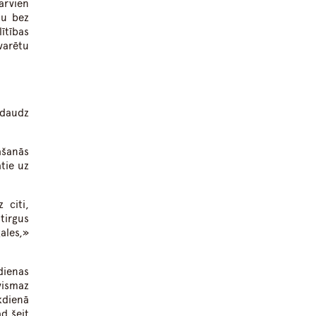
arvien
au bez
ītības
varētu
 daudz
ašanās
tie uz
 citi,
tirgus
ales,»
dienas
vismaz
kdienā
ad šeit