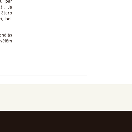
tu par
ti. Ja
. Starp
i, bet
onālās
izvēlēm