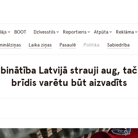
lājs
BOOT
Dzīvesstils
Reportieris
Atpūta
Reklāma
minālziņas
Laika ziņas
Pasaulē
Politika
Sabiedrība
inātība Latvijā strauji aug, ta
brīdis varētu būt aizvadīts