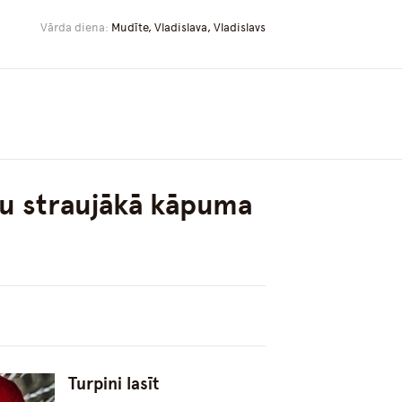
Vārda diena:
Mudīte, Vladislava, Vladislavs
ču straujākā kāpuma
Turpini lasīt