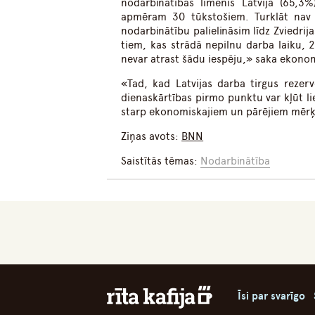
nodarbinātības līmenis Latvijā (65,3
apmēram 30 tūkstošiem. Turklāt nav j
nodarbinātību palielināsim līdz Zviedrij
tiem, kas strādā nepilnu darba laiku, 2
nevar atrast šādu iespēju,» saka ekonom
«Tad, kad Latvijas darba tirgus rezerv
dienaskārtības pirmo punktu var kļūt liel
starp ekonomiskajiem un pārējiem mērķ
Ziņas avots:
BNN
Saistītās tēmas:
Nodarbinātība
Īsi par svarīgo