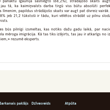
%) panāktu Igaunijā sasniegto (68,2%), strādājošo skaits aug
au tā, ka kaimiņvalsts darba tirgū viss būtu absolūti perfek
as līmenim, papildus strādājošo skaits var augt pat divreiz vairāk
8% jeb 21,2 tūkstoši ir tādu, kuri vēlētos strādāt uz pilnu slodz
ists.
es būs pilnīgi izsmeltas, kas notiks dažu gadu laikā, par naci
a mēroga imigrācija. Kā tas tiks izšķirts, tas jau ir atkarīgs no 
iem,» rezumē eksperts.
Sarkanais paklājs
Dzīvesveids
Atpūta