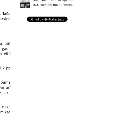
76,6 tūkstoši bezdarbnieku
. Taču
arvien
tu būt
ī gada
s citē
1,2 pp
kopumā
ai arī
» saka
k nekā
omikas