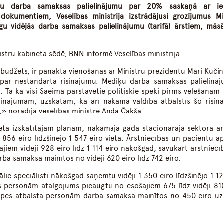
onu darba samaksas palielinājumu par 20% saskaņā ar iep
 dokumentiem, Veselības ministrija izstrādājusi grozījumus Mi
gu vidējās darba samaksas palielinājumu (tarifā) ārstiem, mā
istru kabineta sēdē,
BNN informē Veselības ministrija.
budžets, ir panākta vienošanās ar Ministru prezidentu Māri Kučin
 par nestandarta risinājumu. Mediķu darba samaksas palielināj
. Tā kā visi Saeimā pārstāvētie politiskie spēki pirms vēlēšanām
inājumam, uzskatām, ka arī nākamā valdība atbalstīs šo risin
» norādīja veselības ministre Anda Čakša.
inetā izskatītajam plānam, nākamajā gadā stacionārajā sektorā ār
1 856 eiro līdzšinējo 1 547 eiro vietā. Ārstniecības un pacientu a
iem vidēji 928 eiro līdz 1 114 eiro nākošgad, savukārt ārstniecī
a samaksa mainītos no vidēji 620 eiro līdz 742 eiro.
ie speciālisti nākošgad saņemtu vidēji 1 350 eiro līdzšinējo 1 12
s personām atalgojums pieaugtu no esošajiem 675 līdz vidēji 810
ūpes atbalsta personām darba samaksa mainītos no 450 eiro uz 