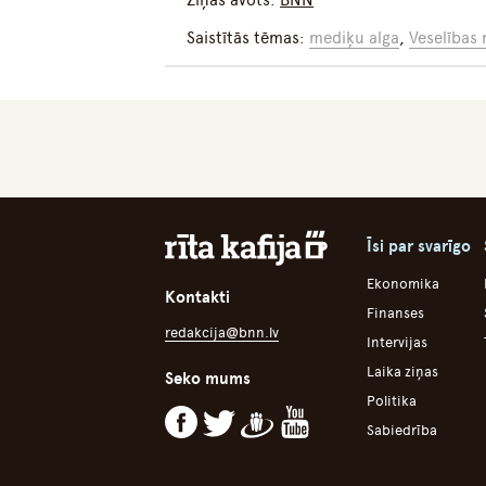
Ziņas avots:
BNN
Saistītās tēmas:
mediķu alga
,
Veselības 
Īsi par svarīgo
Ekonomika
Kontakti
Finanses
redakcija@bnn.lv
Intervijas
Laika ziņas
Seko mums
Politika
Sabiedrība