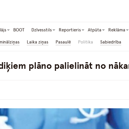
lājs
BOOT
Dzīvesstils
Reportieris
Atpūta
Reklāma
minālziņas
Laika ziņas
Pasaulē
Politika
Sabiedrība
iķiem plāno palielināt no nāka