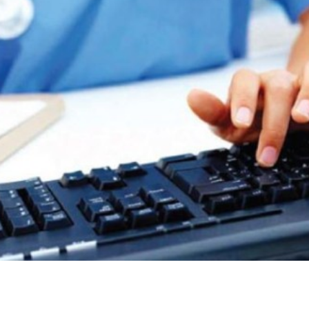
dIn
atsApp