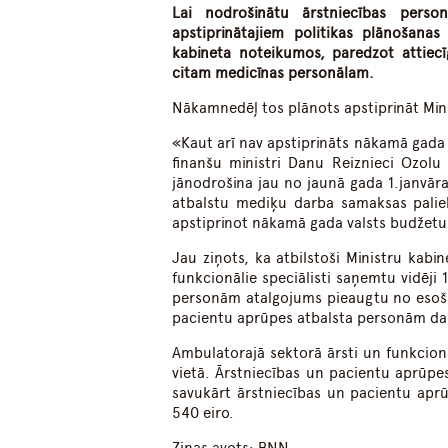
Lai nodrošinātu ārstniecības pers
apstiprinātajiem politikas plānošanas
kabineta noteikumos, paredzot attiecī
citam medicīnas personālam.
Nākamnedēļ tos plānots apstiprināt Min
«Kaut arī nav apstiprināts nākamā gada 
finanšu ministri Danu Reiznieci Ozolu
jānodrošina jau no jaunā gada 1.janvāra
atbalstu mediķu darba samaksas paliel
apstiprinot nākamā gada valsts budžetu,
Jau ziņots, ka atbilstoši Ministru kab
funkcionālie speciālisti saņemtu vidēji 
personām atalgojums pieaugtu no esošaj
pacientu aprūpes atbalsta personām darb
Ambulatorajā sektorā ārsti un funkcionāl
vietā. Ārstniecības un pacientu aprūpe
savukārt ārstniecības un pacientu apr
540 eiro.