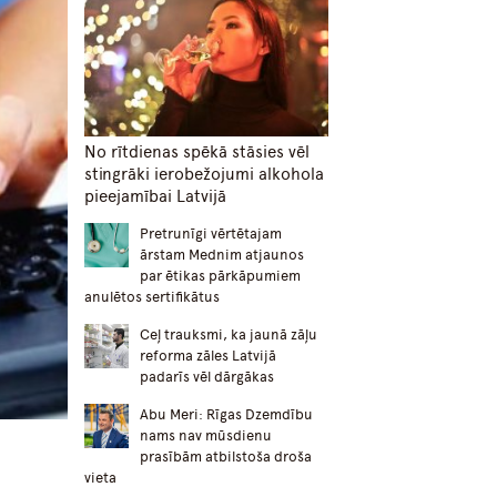
No rītdienas spēkā stāsies vēl
stingrāki ierobežojumi alkohola
pieejamībai Latvijā
Pretrunīgi vērtētajam
ārstam Mednim atjaunos
par ētikas pārkāpumiem
anulētos sertifikātus
Ceļ trauksmi, ka jaunā zāļu
reforma zāles Latvijā
padarīs vēl dārgākas
Abu Meri: Rīgas Dzemdību
nams nav mūsdienu
prasībām atbilstoša droša
vieta