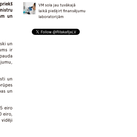
riekš
VM sola jau tuvākajā
nistru
laikā piešķirt finansējumu
sām un
laboratorijām
ski un
ums ir
 pauda
ājumu,
sti un
prūpes
bas un
5 eiro
 eiro,
vidēji