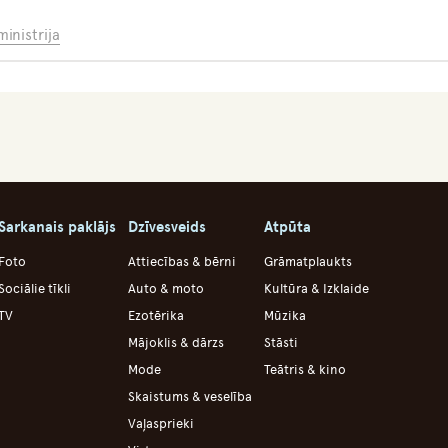
ministrija
Sarkanais paklājs
Dzīvesveids
Atpūta
Foto
Attiecības & bērni
Grāmatplaukts
Sociālie tīkli
Auto & moto
Kultūra & Izklaide
TV
Ezotērika
Mūzika
Mājoklis & dārzs
Stāsti
Mode
Teātris & kino
Skaistums & veselība
Vaļasprieki