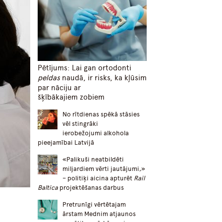
Pētījums: Lai gan ortodonti
peldas
naudā, ir risks, ka kļūsim
par nāciju ar
šķībākajiem zobiem
No rītdienas spēkā stāsies
vēl stingrāki
ierobežojumi alkohola
pieejamībai Latvijā
«Palikuši neatbildēti
miljardiem vērti jautājumi,»
– politiķi aicina apturēt
Rail
Baltica
projektēšanas darbus
Pretrunīgi vērtētajam
ārstam Mednim atjaunos