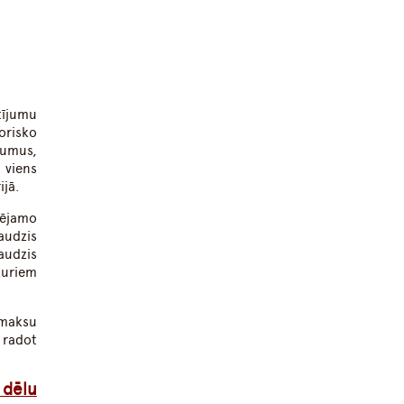
tījumu
orisko
mumus,
 viens
ijā.
sējamo
audzis
audzis
kuriem
zmaksu
 radot
 dēlu