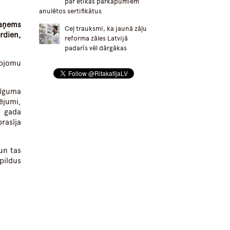
par ētikas pārkāpumiem
anulētos sertifikātus
saņems
Ceļ trauksmi, ka jaunā zāļu
rdien,
reforma zāles Latvijā
padarīs vēl dārgākas
apjomu
līguma
ējumi,
s gada
rasīja
un tas
pildus