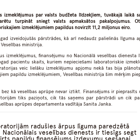
os izmeklējumus par valsts budžeta līdzekļiem, tuvākajā laikā 
varētu turpināt sniegt valsts apmaksātos pakalpojumus. Ot
oriskajiem izmeklējumiem papildus novirzīt 11,2 miljonus eiro.
ogad izveidojušās pārstrādes, kā arī nedaudz palielinās līguma 
Veselības ministrija.
tus izmeklējumus, finansējumu no Nacionālā veselības dienesta 
gad pacientu skaits, kuriem nepieciešami laboratoriskie izmekl
oratorijas veic lielāku izmeklējumu apjomu nekā tas bija plānot
jiem papildu izmeklējumiem, Veselības ministrija šim mērķim piep
 bez kā veselības aprūpe nevar iztikt. Finansējums ir pieprasīts 
ratorijām tiks paziņots, cik tās saņems par pārstrādi un cik pa
eselības aprūpes departamenta vadītāja Sanita Janka.
ratorijām radušies ārpus līguma paredzētā
Nacionālais veselības dienests ir tiesīgs segt
ķirts papildu finansējums izdevumu segšanai