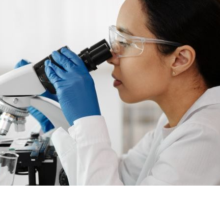
dIn
atsApp