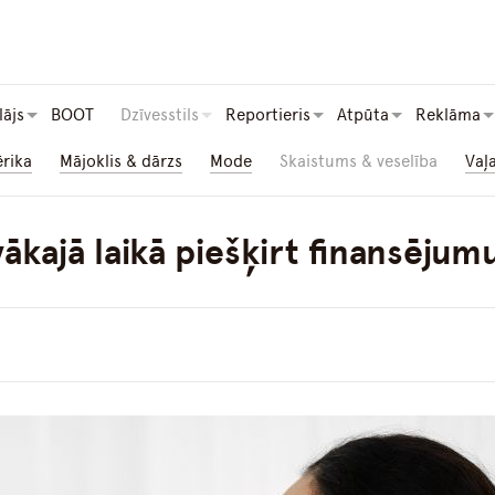
lājs
BOOT
Dzīvesstils
Reportieris
Atpūta
Reklāma
ērika
Mājoklis & dārzs
Mode
Skaistums & veselība
Vaļ
vākajā laikā piešķirt finansējum