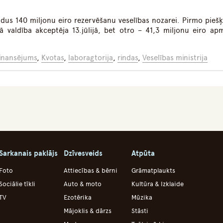
ildus 140 miljonu eiro rezervēšanu veselības nozarei. Pirmo pieš
valdība akceptēja 13.jūlijā, bet otro – 41,3 miljonu eiro ap
inansējums
,
Kvotas
,
laboragtorija
,
rindas
,
Veselības ministrija
Sarkanais paklājs
Dzīvesveids
Atpūta
Foto
Attiecības & bērni
Grāmatplaukts
Sociālie tīkli
Auto & moto
Kultūra & Izklaide
TV
Ezotērika
Mūzika
Mājoklis & dārzs
Stāsti