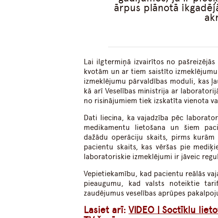
ārpus plānotā ikgadēj
ak
Lai ilgtermiņā izvairītos no pašreizējās
kvotām un ar tiem saistīto izmeklējumu 
izmeklējumu pārvaldības moduli, kas ļ
kā arī Veselības ministrija ar laborato
no risinājumiem tiek izskatīta vienota v
Dati liecina, ka vajadzība pēc labora
medikamentu lietošana un šiem pacien
dažādu operāciju skaits, pirms kurām 
pacientu skaits, kas vēršas pie mediķi
laboratoriskie izmeklējumi ir jāveic regul
Vepietiekamību, kad pacientu reālās vaja
pieaugumu, kad valsts noteiktie tari
zaudējumus veselības aprūpes pakalpoj
Lasiet arī:
VIDEO | Soctīklu liet