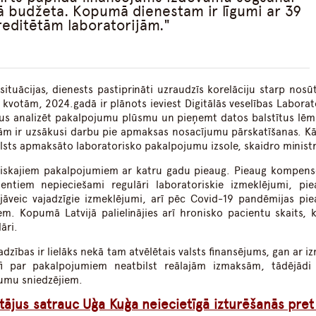
ā budžeta. Kopumā dienestam ir līgumi ar 39
reditētām laboratorijām.
 situācijas, dienests pastiprināti uzraudzīs korelāciju starp nosū
kvotām, 2024.gadā ir plānots ieviest Digitālās veselības Laborat
aus analizēt pakalpojumu plūsmu un pieņemt datos balstītus lē
rijām ir uzsākusi darbu pie apmaksas nosacījumu pārskatīšanas. Kā
alsts apmaksāto laboratorisko pakalpojumu izsole, skaidro ministr
toriskajiem pakalpojumiem ar katru gadu pieaug. Pieaug kompen
tiem nepieciešami regulāri laboratoriskie izmeklējumi, pie
jāveic vajadzīgie izmeklējumi, arī pēc Covid-19 pandēmijas pie
em. Kopumā Latvijā palielinājies arī hronisko pacientu skaits, 
āri.
dzības ir lielāks nekā tam atvēlētais valsts finansējums, gan ar i
fi par pakalpojumiem neatbilst reālajām izmaksām, tādējādi
umu sniedzējiem.
otājus satrauc Uģa Kuģa neiecietīgā izturēšanās pret