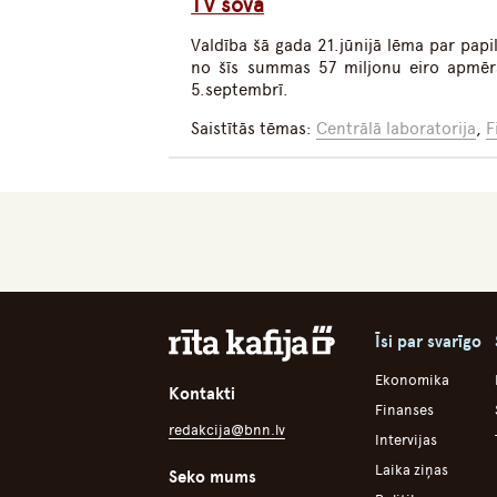
TV šovā
Valdība šā gada 21.jūnijā lēma par pap
no šīs summas 57 miljonu eiro apmērā 
5.septembrī.
Saistītās tēmas:
Centrālā laboratorija
,
F
Īsi par svarīgo
Ekonomika
Kontakti
Finanses
redakcija@bnn.lv
Intervijas
Laika ziņas
Seko mums