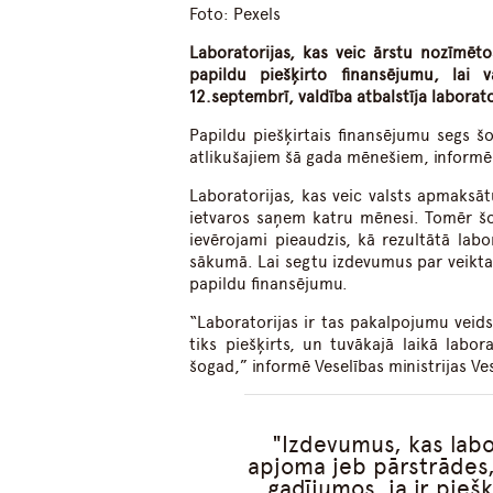
Foto: Pexels
Laboratorijas, kas veic ārstu nozīmēt
papildu piešķirto finansējumu, lai 
12.septembrī, valdība atbalstīja laborat
Papildu piešķirtais finansējumu segs š
atlikušajiem šā gada mēnešiem, informē 
Laboratorijas, kas veic valsts apmaksā
ietvaros saņem katru mēnesi. Tomēr šo
ievērojami pieaudzis, kā rezultātā lab
sākumā. Lai segtu izdevumus par veikta
papildu finansējumu.
“Laboratorijas ir tas pakalpojumu veids
tiks piešķirts, un tuvākajā laikā labo
šogad,” informē Veselības ministrijas V
Izdevumus, kas labo
apjoma jeb pārstrādes, 
gadījumos, ja ir pieš