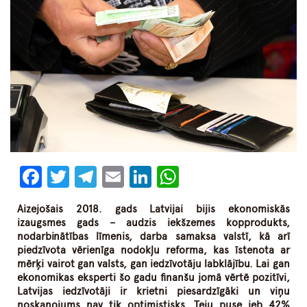
Facebook
Twitter
Telegram
Email
LinkedIn
WhatsApp
Aizejošais 2018. gads Latvijai bijis ekonomiskās
izaugsmes gads – audzis iekšzemes kopprodukts,
nodarbinātības līmenis, darba samaksa valstī, kā arī
piedzīvota vērienīga nodokļu reforma, kas īstenota ar
mērķi vairot gan valsts, gan iedzīvotāju labklājību. Lai gan
ekonomikas eksperti šo gadu finanšu jomā vērtē pozitīvi,
Latvijas iedzīvotāji ir krietni piesardzīgāki un viņu
noskaņojums nav tik optimistisks. Teju puse jeb 42%