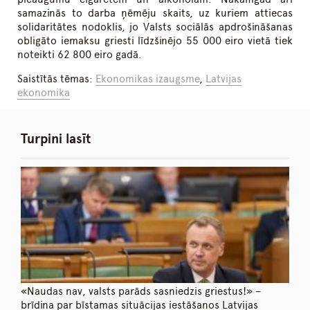
samazinās to darba ņēmēju skaits, uz kuriem attiecas
solidaritātes nodoklis, jo Valsts sociālās apdrošināšanas
obligāto iemaksu griesti līdzšinējo 55 000 eiro vietā tiek
noteikti 62 800 eiro gadā.
Saistītās tēmas:
Ekonomikas izaugsme
,
Latvijas
ekonomika
Turpini lasīt
«Naudas nav, valsts parāds sasniedzis griestus!» –
brīdina par bīstamas situācijas iestāšanos Latvijas