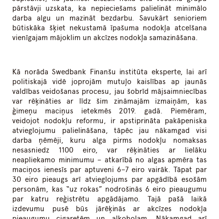
pārstāvji uzskata, ka nepieciešams palielināt minimālo
darba algu un mazināt bezdarbu. Savukārt senioriem
būtiskāka šķiet nekustamā īpašuma nodokļa atcelšana
vienīgajam mājoklim un akcīzes nodokļa samazināšana.
Kā norāda Swedbank Finanšu institūta eksperte, lai arī
politiskajā vidē joprojām mutuļo kaislības ap jaunās
valdības veidošanas procesu, jau šobrīd mājsaimniecības
var rēķināties ar līdz šim zināmajām izmaiņām, kas
ģimeņu maciņus ietekmēs 2019. gadā. Piemēram,
veidojot nodokļu reformu, ir apstiprināta pakāpeniska
atvieglojumu palielināšana, tāpēc jau nākamgad visi
darba ņēmēji, kuru alga pirms nodokļu nomaksas
nesasniedz 1100 eiro, var rēķināties ar lielāku
neapliekamo minimumu – atkarībā no algas apmēra tas
maciņos ienesīs par aptuveni 6–7 eiro vairāk. Tāpat par
30 eiro pieaugs arī atvieglojums par apgādībā esošām
personām, kas “uz rokas” nodrošinās 6 eiro pieaugumu
par katru reģistrētu apgādājamo. Tajā pašā laikā
izdevumu pusē būs jārēķinās ar akcīzes nodokļa
pieaugumu cigaretēm un alkoholam. Nākamgad arī