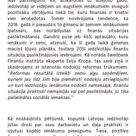
Nav pārsteigums, ka, atskatoties uz aizejošo gadu,
iedzīvotāji ar vidējiem un augstiem ienākumiem snieguši
pozitīvāku vērtējumu nekā tie, kuru finanses ir krietni
vien ierobežotas. Tomēr novērojama tendence, ka
2018. gadā ir pieaudzis to ģimeņu ar zemiem ienākumiem
īpatsvars, kas norādījušas uz finanšu situācijas
pasliktināšanos. Gandrīz puse jeb 46% aptaujāto, kuru
ienākumi ir zemi, atzinuši, ka šī gada laikā ģimenes
maciņš kļuvis plānāks, tostarp 20% iedzīvotāju finanšu
situācija pasliktinājusies ievērojami. Kā norāda Swedbank
Finanšu institūta eksperte Evija Kropa, tas savā ziņā ir
skaidrojams ar īstenotās nodokļu reformas trūkumiem:
“
Reformas rezultātā izteikti zemu algu saņēmējiem,
kuriem jau līdz šim bija piemēroti nodokļu atvieglojumi
un kuri iedzīvotāju ienākuma nodokli nemaksāja, finanšu
situācija praktiski nemainījās vai pat pasliktinājās, jo tika
palielinātas sociālās iemaksas.”
Kā noskaidrots pētījumā, kopumā Latvijas iedzīvotāji
jūtas droši par savu darbavietu un daļa praktiski ir
izjutusi kopējo ienākumu pieaugumu. Tiesa, pozitīvo