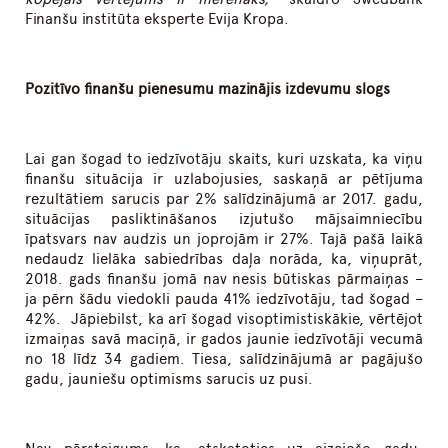
Finanšu institūta eksperte Evija Kropa.
Pozitīvo finanšu pienesumu mazinājis izdevumu slogs
Lai gan šogad to iedzīvotāju skaits, kuri uzskata, ka viņu
finanšu situācija ir uzlabojusies, saskaņā ar pētījuma
rezultātiem sarucis par 2% salīdzinājumā ar 2017. gadu,
situācijas pasliktināšanos izjutušo mājsaimniecību
īpatsvars nav audzis un joprojām ir 27%. Tajā pašā laikā
nedaudz lielāka sabiedrības daļa norāda, ka, viņuprāt,
2018. gads finanšu jomā nav nesis būtiskas pārmaiņas –
ja pērn šādu viedokli pauda 41% iedzīvotāju, tad šogad –
42%. Jāpiebilst, ka arī šogad visoptimistiskākie, vērtējot
izmaiņas savā maciņā, ir gados jaunie iedzīvotāji vecumā
no 18 līdz 34 gadiem. Tiesa, salīdzinājumā ar pagājušo
gadu, jauniešu optimisms sarucis uz pusi.