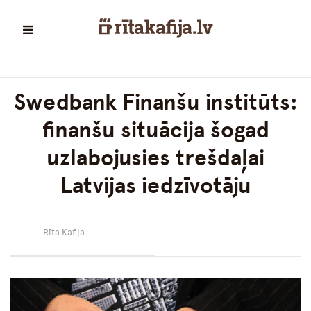
Swedbank Finanšu institūts:
finanšu situācija šogad
uzlabojusies trešdaļai
Latvijas iedzīvotāju
Rīta Kafija