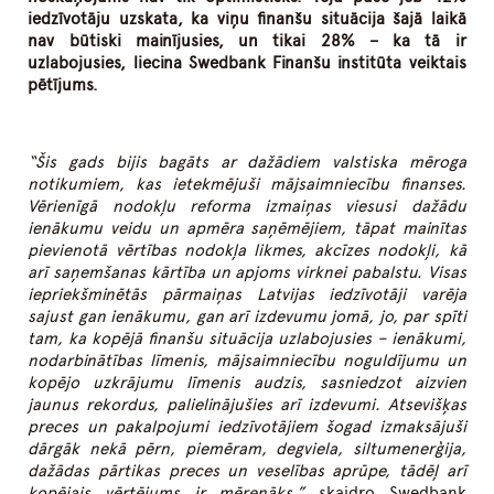
iedzīvotāju uzskata, ka viņu finanšu situācija šajā laikā
nav būtiski mainījusies, un tikai 28% – ka tā ir
uzlabojusies, liecina Swedbank Finanšu institūta veiktais
pētījums.
“Šis gads bijis bagāts ar dažādiem valstiska mēroga
notikumiem, kas ietekmējuši mājsaimniecību finanses.
Vērienīgā nodokļu reforma izmaiņas viesusi dažādu
ienākumu veidu un apmēra saņēmējiem, tāpat mainītas
pievienotā vērtības nodokļa likmes, akcīzes nodokļi, kā
arī saņemšanas kārtība un apjoms virknei pabalstu. Visas
iepriekšminētās pārmaiņas Latvijas iedzīvotāji varēja
sajust gan ienākumu, gan arī izdevumu jomā, jo, par spīti
tam, ka kopējā finanšu situācija uzlabojusies – ienākumi,
nodarbinātības līmenis, mājsaimniecību noguldījumu un
kopējo uzkrājumu līmenis audzis, sasniedzot aizvien
jaunus rekordus, palielinājušies arī izdevumi. Atsevišķas
preces un pakalpojumi iedzīvotājiem šogad izmaksājuši
dārgāk nekā pērn, piemēram, degviela, siltumenerģija,
dažādas pārtikas preces un veselības aprūpe, tādēļ arī
kopējais vērtējums ir mērenāks,”
skaidro Swedbank