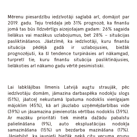
Mērenu piesardzību iedzīvotāji saglabā arī, domājot par
2019. gadu. Teju trešdaļa jeb 31% prognozē, ka finanšu
jomā tas būs līdzvērtīgs aizejošajam gadam: 26% sagaida
lielākus vai mazākus uzlabojumus, bet 28% – situācijas
pasliktināšanos. Jāatzīmē, ka iedzīvotāji, kuru finanšu
situācija pēdējā gadā ir uzlabojusies, biežāk
prognozējuši, ka šī tendence turpināsies arī nākamgad,
turpretī tie, kuru finanšu situācija pasliktinājusies,
lielākoties arī nākamo gadu vērtē pesimistiski.
Lai labklājības līmenis Latvijā augtu straujāk, pēc
iedzīvotāju domām, jāmazina darbaspēka nodokļu slogs
(51%), jāatceļ nekustamā īpašuma nodoklis vienīgajam
mājoklim (45%), kā arī jāuzlabo uzņēmējdarbības vide
(39%) un jāsamazina pievienotās vērtības nodoklis (39%).
Ar mazāku prioritāti tiek minēta dažādu pabalstu
palielināšana (9%), auto ekspluatācijas nodokļa
samazināšana (15%) un bezdarba mazināšana (17%).
Jāpiebilst, ka jaunieši biežāk nekā citu vecuma grupu