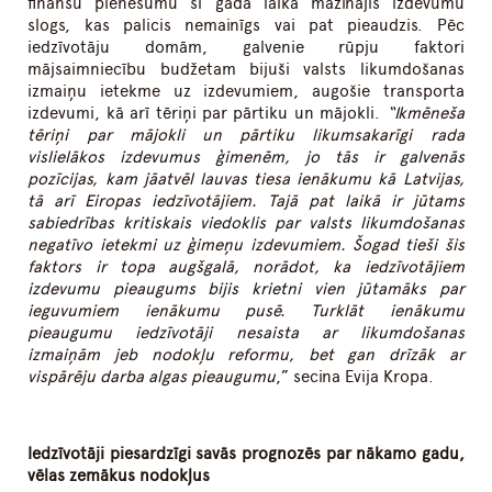
finanšu pienesumu šī gada laikā mazinājis izdevumu
slogs, kas palicis nemainīgs vai pat pieaudzis. Pēc
iedzīvotāju domām, galvenie rūpju faktori
mājsaimniecību budžetam bijuši valsts likumdošanas
izmaiņu ietekme uz izdevumiem, augošie transporta
izdevumi, kā arī tēriņi par pārtiku un mājokli.
“Ikmēneša
tēriņi par mājokli un pārtiku likumsakarīgi rada
vislielākos izdevumus ģimenēm, jo tās ir galvenās
pozīcijas, kam jāatvēl lauvas tiesa ienākumu kā Latvijas,
tā arī Eiropas iedzīvotājiem. Tajā pat laikā ir jūtams
sabiedrības kritiskais viedoklis par valsts likumdošanas
negatīvo ietekmi uz ģimeņu izdevumiem. Šogad tieši šis
faktors ir topa augšgalā, norādot, ka iedzīvotājiem
izdevumu pieaugums bijis krietni vien jūtamāks par
ieguvumiem ienākumu pusē. Turklāt ienākumu
pieaugumu iedzīvotāji nesaista ar likumdošanas
izmaiņām jeb nodokļu reformu, bet gan drīzāk ar
vispārēju darba algas pieaugumu
,” secina Evija Kropa.
Iedzīvotāji piesardzīgi savās prognozēs par nākamo gadu,
vēlas zemākus nodokļus