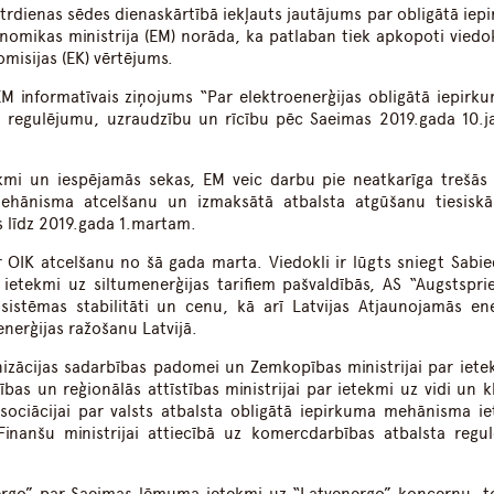
otrdienas sēdes dienaskārtībā iekļauts jautājums par obligātā iep
omikas ministrija (EM) norāda, ka patlaban tiek apkopoti viedok
omisijas (EK) vērtējums.
EM informatīvais ziņojums “Par elektroenerģijas obligātā iepirk
 regulējumu, uzraudzību un rīcību pēc Saeimas 2019.gada 10.j
tekmi un iespējamās sekas, EM veic darbu pie neatkarīga trešās
ehānisma atcelšanu un izmaksātā atbalsta atgūšanu tiesiskā
s līdz 2019.gada 1.martam.
ar OIK atcelšanu no šā gada marta. Viedokli ir lūgts sniegt Sabie
ietekmi uz siltumenerģijas tarifiem pašvaldībās, AS “Augstspr
 sistēmas stabilitāti un cenu, kā arī Latvijas Atjaunojamās ene
nerģijas ražošanu Latvijā.
nizācijas sadarbības padomei un Zemkopības ministrijai par iete
bas un reģionālās attīstības ministrijai par ietekmi uz vidi un k
ociācijai par valsts atbalsta obligātā iepirkuma mehānisma ie
inanšu ministrijai attiecībā uz komercdarbības atbalsta regu