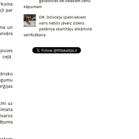
gatavoties vēl lielākam cenu
irkuma
kāpumam
ļi par
EM: Dzīvokļu īpašniekiem
vairs nebūs jāveic ūdens
uma un
patēriņa skaitītāju atkārtotā
anvāra
verificēšana
 puses
 ceļā.
drisko
iegumu
rģijas
kmi uz
limata
tvaros
lējuma