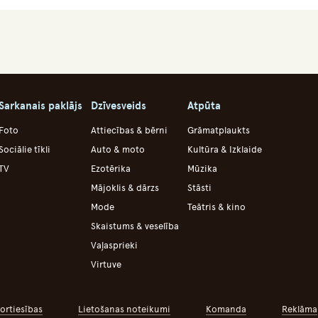
Sarkanais paklājs
Dzīvesveids
Atpūta
Foto
Attiecības & bērni
Grāmatplaukts
Sociālie tīkli
Auto & moto
Kultūra & Izklaide
TV
Ezotērika
Mūzika
Mājoklis & dārzs
Stāsti
Mode
Teātris & kino
Skaistums & veselība
Vaļasprieki
Virtuve
ortiesības
Lietošanas noteikumi
Komanda
Reklāma