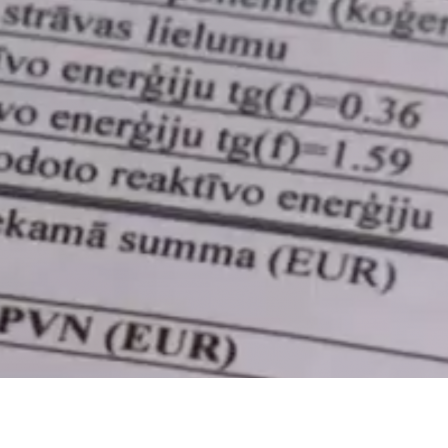
dIn
atsApp