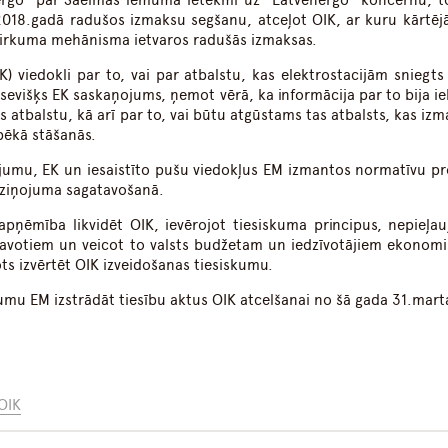
nergo” par Saeimas lēmuma ietekmi uz “Latvenergo” koncernu, t
” 2018.gadā radušos izmaksu segšanu, atceļot OIK, ar kuru kārtēj
epirkuma mehānisma ietvaros radušās izmaksas.
K) viedokli par to, vai par atbalstu, kas elektrostacijām sniegts
sevišķs EK saskaņojums, ņemot vērā, ka informācija par to bija ie
 atbalstu, kā arī par to, vai būtu atgūstams tas atbalsts, kas izm
pēkā stāšanās.
ējumu, EK un iesaistīto pušu viedokļus EM izmantos normatīvu pr
 ziņojuma sagatavošanā.
 apņēmība likvidēt OIK, ievērojot tiesiskuma principus, nepieļau
avotiem un veicot to valsts budžetam un iedzīvotājiem ekonomi
ots izvērtēt OIK izveidošanas tiesiskumu.
mu EM izstrādāt tiesību aktus OIK atcelšanai no šā gada 31.mart
OIK