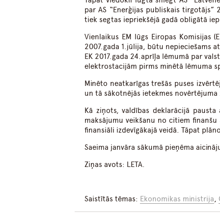
Tāpat viedokli lūgta sniegt AS “Latve
par AS “Enerģijas publiskais tirgotājs
tiek segtas iepriekšējā gadā obligātā i
Vienlaikus EM lūgs Eiropas Komisijas (E
2007.gada 1.jūlija, būtu nepieciešams at
EK 2017.gada 24.aprīļa lēmumā par valsts
elektrostacijām pirms minētā lēmuma s
Minēto neatkarīgas trešās puses izvērt
un tā sākotnējās ietekmes novērtējuma
Kā ziņots, valdības deklarācijā pausta
maksājumu veikšanu no citiem finanšu 
finansiāli izdevīgākajā veidā. Tāpat plān
Saeima janvāra sākumā pieņēma aicināju
Ziņas avots: LETA.
Saistītās tēmas:
Ekonomikas ministrija
,