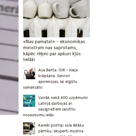
«Nav pamata!» – ekonomikas
ministram nav saprotams,
kāpēc rēķini par apkuri kļūs
lielāki
Aija Barča: OIK – klaja
krāpšana. Seniori
apvienojas, lai atgūtu
samaksāto
Vairāk nekā 400 uzņēmumi
Latvijā darbojas ar
saulgriežiem saistītu
nosaukumu ielās
Kamēr politiķi sola lētāku
pārtiku, eksperti mudina