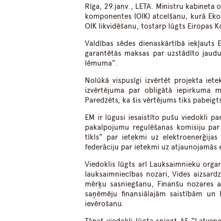
Rīga, 29.janv., LETA. Ministru kabineta 
komponentes (OIK) atcelšanu, kurā Ekon
OIK likvidēšanu, tostarp lūgts Eiropas K
Valdības sēdes dienaskārtībā iekļauts 
garantētās maksas par uzstādīto jaudu
lēmuma”.
Nolūkā vispusīgi izvērtēt projekta ie
izvērtējuma par obligātā iepirkuma m
Paredzēts, ka šis vērtējums tiks pabeigt
EM ir lūgusi iesaistīto pušu viedokli p
pakalpojumu regulēšanas komisiju par 
tīkls” par ietekmi uz elektroenerģijas
federāciju par ietekmi uz atjaunojamās e
Viedoklis lūgts arī Lauksaimnieku orga
lauksaimniecības nozari, Vides aizsardzī
mērķu sasniegšanu, Finanšu nozares as
saņēmēju finansiālajām saistībām un F
ievērošanu.