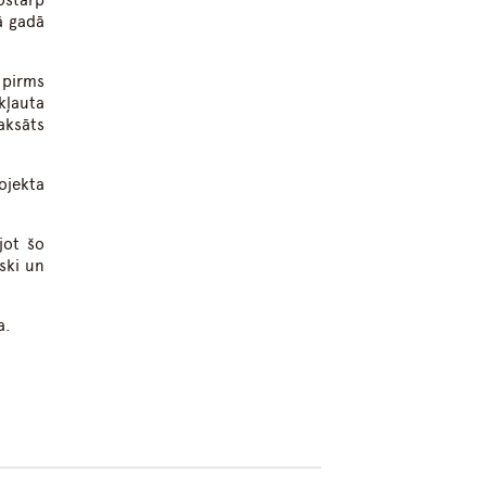
ostarp
ā gadā
 pirms
kļauta
aksāts
ojekta
jot šo
ski un
a.