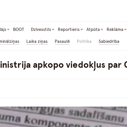
lājs
BOOT
Dzīvesstils
Reportieris
Atpūta
Reklāma
minālziņas
Laika ziņas
Pasaulē
Politika
Sabiedrība
istrija apkopo viedokļus par 