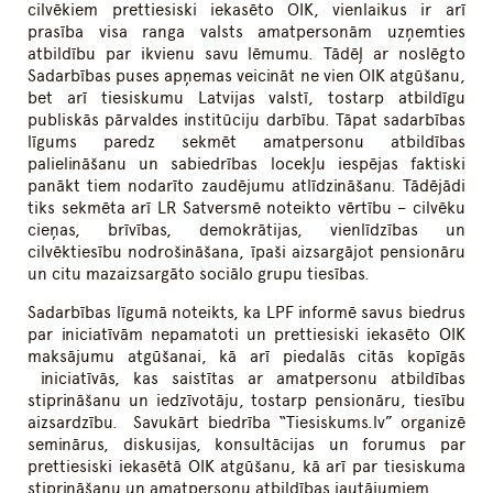
cilvēkiem prettiesiski iekasēto OIK, vienlaikus ir arī
prasība visa ranga valsts amatpersonām uzņemties
atbildību par ikvienu savu lēmumu. Tādēļ ar noslēgto
Sadarbības puses apņemas veicināt ne vien OIK atgūšanu,
bet arī tiesiskumu Latvijas valstī, tostarp atbildīgu
publiskās pārvaldes institūciju darbību. Tāpat sadarbības
līgums paredz sekmēt amatpersonu atbildības
palielināšanu un sabiedrības locekļu iespējas faktiski
panākt tiem nodarīto zaudējumu atlīdzināšanu. Tādējādi
tiks sekmēta arī LR Satversmē noteikto vērtību – cilvēku
cieņas, brīvības, demokrātijas, vienlīdzības un
cilvēktiesību nodrošināšana, īpaši aizsargājot pensionāru
un citu mazaizsargāto sociālo grupu tiesības.
Sadarbības līgumā noteikts, ka LPF informē savus biedrus
par iniciatīvām nepamatoti un prettiesiski iekasēto OIK
maksājumu atgūšanai, kā arī piedalās citās kopīgās
iniciatīvās, kas saistītas ar amatpersonu atbildības
stiprināšanu un iedzīvotāju, tostarp pensionāru, tiesību
aizsardzību. Savukārt biedrība “Tiesiskums.lv” organizē
seminārus, diskusijas, konsultācijas un forumus par
prettiesiski iekasētā OIK atgūšanu, kā arī par tiesiskuma
stiprināšanu un amatpersonu atbildības jautājumiem.