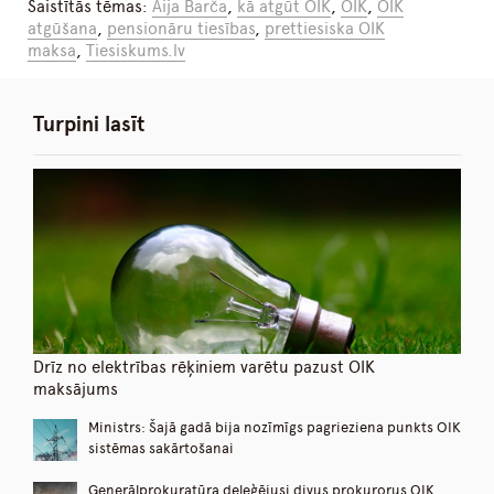
Saistītās tēmas:
Aija Barča
,
kā atgūt OIK
,
OIK
,
OIK
atgūšana
,
pensionāru tiesības
,
prettiesiska OIK
maksa
,
Tiesiskums.lv
Turpini lasīt
Drīz no elektrības rēķiniem varētu pazust OIK
maksājums
Ministrs: Šajā gadā bija nozīmīgs pagrieziena punkts OIK
sistēmas sakārtošanai
Ģenerālprokuratūra deleģējusi divus prokurorus OIK