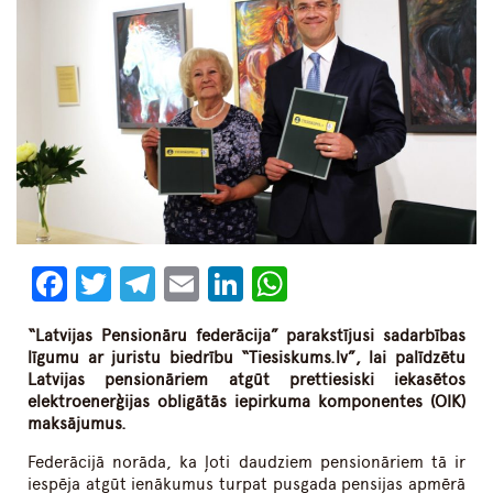
Facebook
Twitter
Telegram
Email
LinkedIn
WhatsApp
“Latvijas Pensionāru federācija” parakstījusi sadarbības
līgumu ar juristu biedrību “Tiesiskums.lv”, lai palīdzētu
Latvijas pensionāriem atgūt
prettiesiski iekasētos
elektroenerģijas obligātās iepirkuma komponentes (OIK)
maksājumus.
Federācijā norāda, ka ļoti daudziem pensionāriem tā ir
iespēja atgūt ienākumus turpat pusgada pensijas apmērā