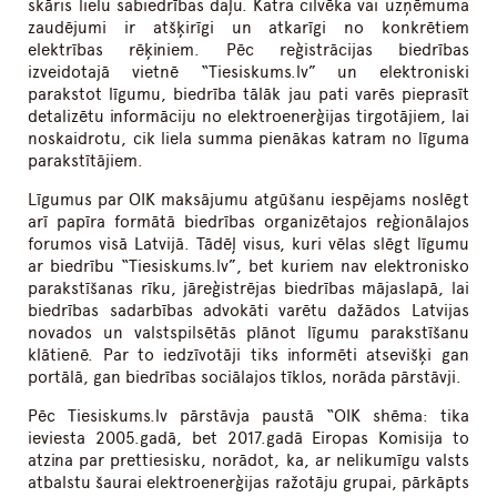
skāris lielu sabiedrības daļu. Katra cilvēka vai uzņēmuma
zaudējumi ir atšķirīgi un atkarīgi no konkrētiem
elektrības rēķiniem. Pēc reģistrācijas biedrības
izveidotajā vietnē “Tiesiskums.lv” un elektroniski
parakstot līgumu, biedrība tālāk jau pati varēs pieprasīt
detalizētu informāciju no elektroenerģijas tirgotājiem, lai
noskaidrotu, cik liela summa pienākas katram no līguma
parakstītājiem.
Līgumus par OIK maksājumu atgūšanu iespējams noslēgt
arī papīra formātā biedrības organizētajos reģionālajos
forumos visā Latvijā. Tādēļ visus, kuri vēlas slēgt līgumu
ar biedrību “Tiesiskums.lv”, bet kuriem nav elektronisko
parakstīšanas rīku, jāreģistrējas biedrības mājaslapā, lai
biedrības sadarbības advokāti varētu dažādos Latvijas
novados un valstspilsētās plānot līgumu parakstīšanu
klātienē. Par to iedzīvotāji tiks informēti atsevišķi gan
portālā, gan biedrības sociālajos tīklos, norāda pārstāvji.
Pēc Tiesiskums.lv pārstāvja paustā “OIK shēma: tika
ieviesta 2005.gadā, bet 2017.gadā Eiropas Komisija to
atzina par prettiesisku, norādot, ka, ar nelikumīgu valsts
atbalstu šaurai elektroenerģijas ražotāju grupai, pārkāpts