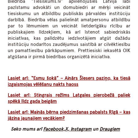
Biedrībā “Tiesiskums.lv” apvienojušies Latvijā labi
pazīstamu advokāti un domubiedri ar mērķi veicināt
tiesiskumu un atbildību publiskās pārvaldes institūciju
darbībā. Biedrība vēlas palielināt amatpersonu atbildību
par to lēmumiem un veicināt lietderīgāku rīcību ar
publiskajiem līdzekļiem, kā arī īstenot sabiedriskās
iniciatīvas, kas palīdzētu iedzīvotājiem atgūt dažādu
institūciju nodarītos zaudējumus saistībā ar cilvēktiesību
un pamattiesību pārkāpumiem. Prettiesiski iekasētā OIK
atgūšana ir pirmā biedrības organizētā iniciatīva.
Lasiet arī: “Esmu šokā” – Ainārs Šlesers paziņo, ka tiesā
izgaismojas vēlēšanu nakts haoss
Lasiet arī: Stingrais režīms Latgales pierobežā paliek
spēkā līdz gada beigām
Lasiet arī: Mainās bērna piedzimšanas pabalsts Rīgā – kas
jāzina jaunajiem vecākiem?
Seko mums arī
Facebook,
X,
Instagram
un
Draugiem