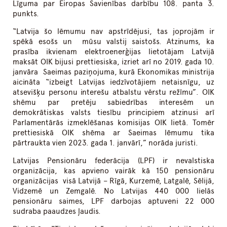
Līguma par Eiropas Savienības darbību 108. panta 3.
punkts.
“Latvija šo lēmumu nav apstrīdējusi, tas joprojām ir
spēkā esošs un mūsu valstij saistošs. Atzinums, ka
prasība ikvienam elektroenerģijas lietotājam Latvijā
maksāt OIK bijusi prettiesiska, izriet arī no 2019. gada 10.
janvāra Saeimas paziņojuma, kurā Ekonomikas ministrija
aicināta “izbeigt Latvijas iedzīvotājiem netaisnīgu, uz
atsevišķu personu interešu atbalstu vērstu režīmu”. OIK
shēmu par pretēju sabiedrības interesēm un
demokrātiskas valsts tiesību principiem atzinusi arī
Parlamentārās izmeklēšanas komisijas OIK lietā. Tomēr
prettiesiskā OIK shēma ar Saeimas lēmumu tika
pārtraukta vien 2023. gada 1. janvārī,” norāda juristi.
Latvijas Pensionāru federācija (LPF) ir nevalstiska
organizācija, kas apvieno vairāk kā 150 pensionāru
organizācijas visā Latvijā – Rīgā, Kurzemē, Latgalē, Sēlijā,
Vidzemē un Zemgalē. No Latvijas 440 000 lielās
pensionāru saimes, LPF darbojas aptuveni 22 000
sudraba paaudzes ļaudis.