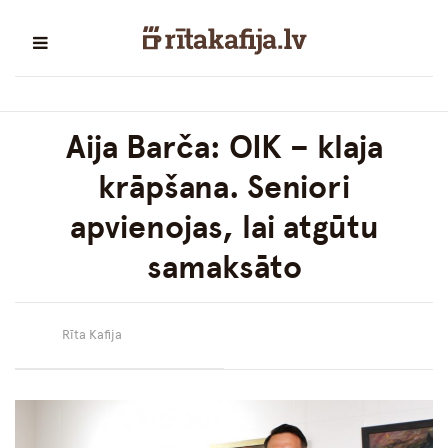
Aija Barča: OIK – klaja
krāpšana. Seniori
apvienojas, lai atgūtu
samaksāto
Rīta Kafija