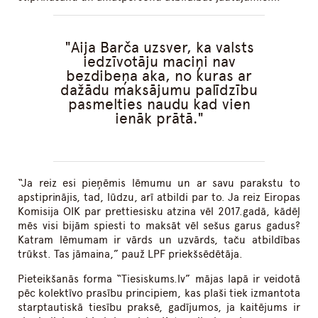
Aija Barča uzsver, ka valsts
iedzīvotāju maciņi nav
bezdibeņa aka, no kuras ar
dažādu maksājumu palīdzību
pasmelties naudu kad vien
ienāk prātā.
“Ja reiz esi pieņēmis lēmumu un ar savu parakstu to
apstiprinājis, tad, lūdzu, arī atbildi par to. Ja reiz Eiropas
Komisija OIK par prettiesisku atzina vēl 2017.gadā, kādēļ
mēs visi bijām spiesti to maksāt vēl sešus garus gadus?
Katram lēmumam ir vārds un uzvārds, taču atbildības
trūkst. Tas jāmaina,” pauž LPF priekšsēdētāja.
Pieteikšanās forma “Tiesiskums.lv” mājas lapā ir veidotā
pēc kolektīvo prasību principiem, kas plaši tiek izmantota
starptautiskā tiesību praksē, gadījumos, ja kaitējums ir