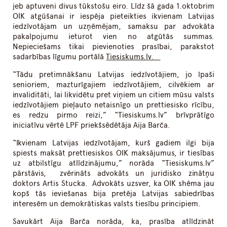
jeb aptuveni divus tūkstošu eiro. Līdz šā gada 1.oktobrim
OIK atgūšanai ir iespēja pieteikties ikvienam Latvijas
iedzīvotājam un uzņēmējam, samaksu par advokāta
pakalpojumu ieturot vien no atgūtās summas.
Nepieciešams tikai pievienoties prasībai, parakstot
sadarbības līgumu portālā
Tiesiskums.lv.
“Tādu pretimnākšanu Latvijas iedzīvotājiem, jo īpaši
senioriem, mazturīgajiem iedzīvotājiem, cilvēkiem ar
invaliditāti, lai likvidētu pret viņiem un citiem mūsu valsts
iedzīvotājiem pieļauto netaisnīgo un prettiesisko rīcību,
es redzu pirmo reizi,” “Tiesiskums.lv” brīvprātīgo
iniciatīvu vērtē LPF priekšsēdētāja Aija Barča.
“Ikvienam Latvijas iedzīvotājam, kurš gadiem ilgi bija
spiests maksāt prettiesiskos OIK maksājumus, ir tiesības
uz atbilstīgu atlīdzinājumu,” norāda “Tiesiskums.lv”
pārstāvis, zvērināts advokāts un juridisko zinātņu
doktors Artis Stucka. Advokāts uzsver, ka OIK shēma jau
kopš tās ieviešanas bija pretēja Latvijas sabiedrības
interesēm un demokrātiskas valsts tiesību principiem.
Savukārt Aija Barča norāda, ka, prasība atlīdzināt