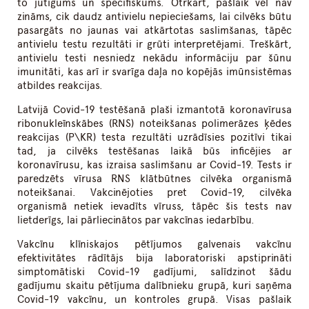
to jutīgums un specifiskums. Otrkārt, pašlaik vēl nav
zināms, cik daudz antivielu nepieciešams, lai cilvēks būtu
pasargāts no jaunas vai atkārtotas saslimšanas, tāpēc
antivielu testu rezultāti ir grūti interpretējami. Treškārt,
antivielu testi nesniedz nekādu informāciju par šūnu
imunitāti, kas arī ir svarīga daļa no kopējās imūnsistēmas
atbildes reakcijas.
Latvijā Covid-19 testēšanā plaši izmantotā koronavīrusa
ribonukleīnskābes (RNS) noteikšanas polimerāzes ķēdes
reakcijas (P\KR) testa rezultāti uzrādīsies pozitīvi tikai
tad, ja cilvēks testēšanas laikā būs inficējies ar
koronavīrusu, kas izraisa saslimšanu ar Covid-19. Tests ir
paredzēts vīrusa RNS klātbūtnes cilvēka organismā
noteikšanai. Vakcinējoties pret Covid-19, cilvēka
organismā netiek ievadīts vīruss, tāpēc šis tests nav
lietderīgs, lai pārliecinātos par vakcīnas iedarbību.
Vakcīnu klīniskajos pētījumos galvenais vakcīnu
efektivitātes rādītājs bija laboratoriski apstiprināti
simptomātiski Covid-19 gadījumi, salīdzinot šādu
gadījumu skaitu pētījuma dalībnieku grupā, kuri saņēma
Covid-19 vakcīnu, un kontroles grupā. Visas pašlaik