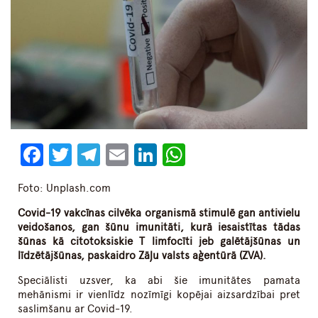
Facebook
Twitter
Telegram
Email
LinkedIn
WhatsApp
Foto: Unplash.com
Covid-19 vakcīnas cilvēka organismā stimulē gan antivielu
veidošanos, gan šūnu imunitāti, kurā iesaistītas tādas
šūnas kā citotoksiskie T limfocīti jeb galētājšūnas un
līdzētājšūnas, paskaidro Zāļu valsts aģentūrā (ZVA).
Speciālisti uzsver, ka abi šie imunitātes pamata
mehānismi ir vienlīdz nozīmīgi kopējai aizsardzībai pret
saslimšanu ar Covid-19.