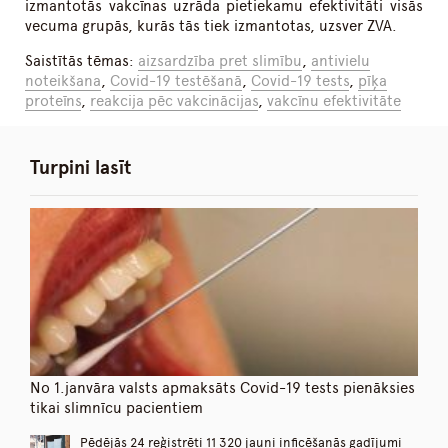
izmantotās vakcīnas uzrāda pietiekamu efektivitāti visās
vecuma grupās, kurās tās tiek izmantotas, uzsver ZVA.
Saistītās tēmas:
aizsardzība pret slimību
,
antivielu
noteikšana
,
Covid-19 testēšanā
,
Covid-19 tests
,
pīķa
proteīns
,
reakcija pēc vakcinācijas
,
vakcīnu efektivitāte
Turpini lasīt
No 1.janvāra valsts apmaksāts Covid-19 tests pienāksies
tikai slimnīcu pacientiem
Pēdējās 24 reģistrēti 11 320 jauni inficēšanās gadījumi