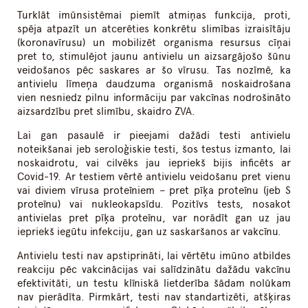
Turklāt imūnsistēmai piemīt atmiņas funkcija, proti,
spēja atpazīt un atcerēties konkrētu slimības izraisītāju
(koronavīrusu) un mobilizēt organisma resursus cīņai
pret to, stimulējot jaunu antivielu un aizsargājošo šūnu
veidošanos pēc saskares ar šo vīrusu. Tas nozīmē, ka
antivielu līmeņa daudzuma organismā noskaidrošana
vien nesniedz pilnu informāciju par vakcīnas nodrošināto
aizsardzību pret slimību, skaidro ZVA.
Lai gan pasaulē ir pieejami dažādi testi antivielu
noteikšanai jeb seroloģiskie testi, šos testus izmanto, lai
noskaidrotu, vai cilvēks jau iepriekš bijis inficēts ar
Covid-19. Ar testiem vērtē antivielu veidošanu pret vienu
vai diviem vīrusa proteīniem – pret pīķa proteīnu (jeb S
proteīnu) vai nukleokapsīdu. Pozitīvs tests, nosakot
antivielas pret pīķa proteīnu, var norādīt gan uz jau
iepriekš iegūtu infekciju, gan uz saskaršanos ar vakcīnu.
Antivielu testi nav apstiprināti, lai vērtētu imūno atbildes
reakciju pēc vakcinācijas vai salīdzinātu dažādu vakcīnu
efektivitāti, un testu klīniskā lietderība šādam nolūkam
nav pierādīta. Pirmkārt, testi nav standartizēti, atšķiras