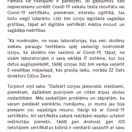
Pamatā šie risinājumi ir paredzēti, lai gadījumos, kad
nepieciešams uzrādīt Covid-19 siekalu testa rezultātu vai
Covid-19 sertifikātu, piemēram, interešu izglītībā, tas
būtu viegli izdarāms. Līdz šim izziņu iegūšana sagādāja
grūtības, tāpat arī digitālie sertifikāti mēdza nozust un
sagādāja neērtības.
“Kā novērojām, ne visas laboratorijas, kas veic skolēnu
siekalu paraugu testēšanu spēj savlaicīgi nodrošināt
izziņu, ka skolēns nav saslimis ar Covid-19, tāpat, ne
visām laboratorijām ir sava iekšējā IT sistēma, kur šos
datus augšupielādēt, tādēļ izziņas līdz šim varēja saņemt
E-veselības mājaslapā, kas prasīja laiku, norāda ZZ Dats
direktors Edžus Žeiris.
Turpinot viņš saka: “Dažkārt izziņas jāiesniedz steidzami,
piemēram, dažādiem pulciņiem un citām ārpus skolas
nodarbībām. Mēs saskatījām problēmu un sapratām, ka
varam piedāvāt vienkāršu risinājumu, jo mums jau bija
pieejami visi vajadzīgie resursi, līdzīgi kā ar Covid-19
sertifikātu. Arī sertifikāta sakarā redzējām iespēju uzlabot
iedzīvotāju pieredzi, tādēļ gan
Android
, gan
IOS
lietotājiem sertifikātus šobrīd ir vienkārši sasaistīt ar savu