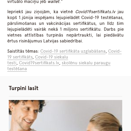
virtuālo maciņu jeb
wallet
.”
Iepriekš jau ziņojām, ka vietnē
Covid19sertifikats.lv
jau
kopš 1.jūnija iespējams lejupielādēt Covid-19 testēšanas,
pārslimošanas un vakcinācijas sertifikātus, un līdz šim
lejupielādēti vairāk nekā 1 miljons sertifikātu. Darbs pie
vietnes attīstības turpinās nepārtraukti, lai piedāvātu
ērtus risinājumus Latvijas sabiedrībai.
Saistītās tēmas:
Covid-19 sertifikāta uzglabāšana
,
Covid-
19 sertifikāts
,
Covid-19 siekalu
testi
,
Covid19sertifikats.lv
,
skolēnu siekalu paraugu
testēšana
Turpini lasīt