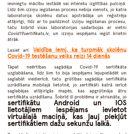
iesniegtu mācību iestādē vai interešu izglītības pulciņā.
Līdz šim izziņu iegūšanas process nebija vienots, jo katra
laboratorija skolēnu datus apstrādāja un reģistrēja
atšķirīgi, līdz ar to paildzinot izziņu iegūšanas procesu,
taču šobrīd visas laboratorijas sadarbojas ar vietni
Covid19sertifikats.lv
, un izziņu iespējams iegūt krietni
ātrāk.
Valdība lemj, ka turpmāk skolēnu
Lasiet arī:
Covid-19 testēšanu veiks reizi 14 dienās
Tāpat neērtības sagādāja Covid-19 sertifikāta
uzglabāšana, līdz šim to bija iespējams lejupielādēt un
saglabāt viedierīcē, taču grūtības sagādāja sertifikāta
uzrādīšana mobilajā lietotnē, jo sertifikāti katrā ierīcē
saglabājas atšķirīgās mapēs, kas apgrūtināja ātru
sertifikāta uzrādīšanu. Šobrīd šī problēma ir atrisināta, jo
sertifikātu Android un IOS
lietotājiem iespējams ievietot
virtuālajā maciņā, kas ļauj piekļūt
sertifikātiem dažu sekunžu laikā.