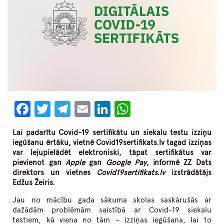
Facebook
Twitter
Telegram
Email
LinkedIn
WhatsApp
Lai padarītu Covid-19 sertifikātu un siekalu testu izziņu
iegūšanu ērtāku, vietnē Covid19sertifikats.lv tagad izziņas
var lejupielādēt elektroniski, tāpat sertifikātus var
pievienot gan
Apple
gan
Google Pay
, informē ZZ Dats
direktors un vietnes
Covid19sertifikats.lv
izstrādātājs
Edžus Žeiris.
Jau no mācību gada sākuma skolas saskārušās ar
dažādām problēmām saistībā ar Covid-19 siekalu
testiem, kā viena no tām – izziņas iegūšana, lai to