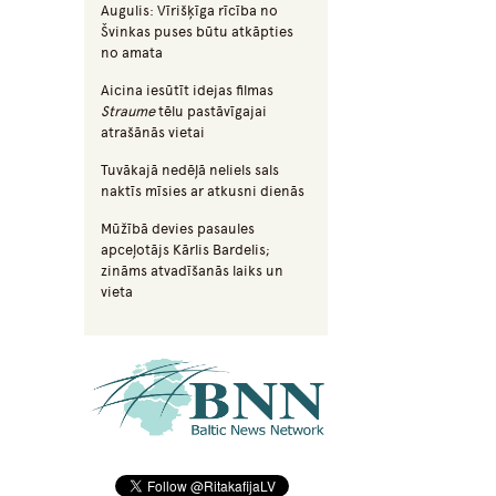
Augulis: Vīrišķīga rīcība no
Švinkas puses būtu atkāpties
no amata
Aicina iesūtīt idejas filmas
Straume
tēlu pastāvīgajai
atrašānās vietai
Tuvākajā nedēļā neliels sals
naktīs mīsies ar atkusni dienās
Mūžībā devies pasaules
apceļotājs Kārlis Bardelis;
zināms atvadīšanās laiks un
vieta