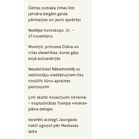
Četras zodiaka zīmes līdz
janvāra beigām gaida
pārmaiņas un jauni apvāršņi
Nedēļas horoskops: 21. –
27.novembris
Mumiņš, princese Diāna un
citas slavenības, kuras gāja
bojā autoavārijās
Nesabīsties! Nākamnedēļ uz
iedzīvotāju viedtālruņiem tiks
nosūtīti šūnu apraides
paziņojumi
Ļoti skarbi nosacījumi Ukrainai
– nopludinātas Trampa «miera»
plāna detaļas
Iecerēts aizliegt Jaungada
naktī uguņot pēc Maskavas
laika