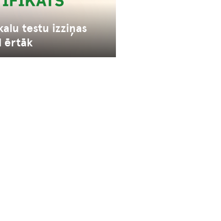
kalu testu izziņas
l ērtāk