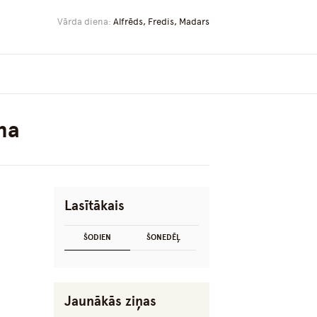
Vārda diena:
Alfrēds, Fredis, Madars
na
Lasītākais
ŠODIEN
ŠONEDĒĻ
Jaunākās ziņas