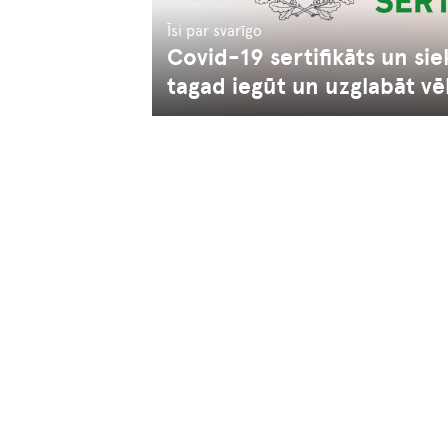
Īsi par svarīgo
Covid-19 sertifikāts un sie
tagad iegūt un uzglabāt vē