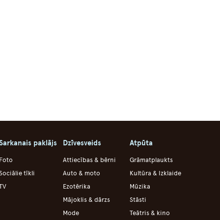
Sarkanais paklājs
Dzīvesveids
Atpūta
Foto
Attiecības & bērni
Grāmatplaukts
Sociālie tīkli
Auto & moto
Kultūra & Izklaide
TV
Ezotērika
Mūzika
Mājoklis & dārzs
Stāsti
Mode
Teātris & kino