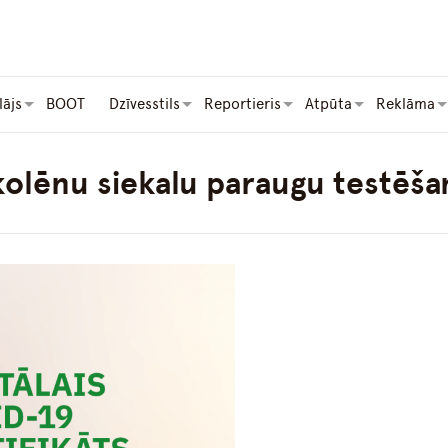
lājs
BOOT
Dzīvesstils
Reportieris
Atpūta
Reklāma
kolēnu siekalu paraugu testēša