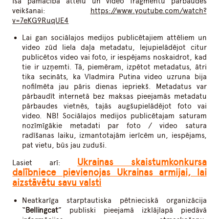
Īsa pamācība attēlu un video fragmentu pārbaudes
veikšanai:
https://www.youtube.com/watch?
v=7eKG9RuqUE4
Lai gan sociālajos medijos publicētajiem attēliem un
video zūd liela daļa metadatu, lejupielādējot citur
publicētos video vai foto, ir iespējams noskaidrot, kad
tie ir uzņemti. Tā, piemēram, izpētot metadatus, ātri
tika secināts, ka Vladmira Putina video uzruna bija
nofilmēta jau pāris dienas iepriekš. Metadatus var
pārbaudīt internetā bez maksas pieejamās metadatu
pārbaudes vietnēs, tajās augšupielādējot foto vai
video. NB! Sociālajos medijos publicētajam saturam
nozīmīgākie metadati par foto / video satura
radīšanas laiku, izmantotajām ierīcēm un, iespējams,
pat vietu, būs jau zuduši.
Ukrainas skaistumkonkursa
Lasiet arī:
dalībniece pievienojas Ukrainas armijai, lai
aizstāvētu savu valsti
Neatkarīga starptautiska pētnieciskā organizācija
“
Bellingcat
” publiski pieejamā izklājlapā piedāvā