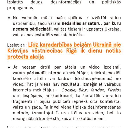
izplatīts daudz dezinformācijas un politiskās
propagandas,
Ne vienmēr mūsu pašu spēkos ir izvērtēt video
uzticamību, taču varam
nedalīties ar saturu, par kuru
neesam pārliecināti
, vai tas tiešām ir uzņemts Ukrainā,
vai tas nav iestudēts vai safabricēts.
Līdz karadarbības beigām Ukrainā pie
Lasiet arī:
Krievijas vēstniecības Rīgā ik dienu notiks
protesta akcija
Ja neesam droši par attēlu un video izcelsmi,
varam
pārbaudīt
interneta meklētājos, ieliekot meklēt
konkrēto attēlu vai kadrus (ekrānuzņēmumus) no
video. Pat ja vienā nav rezultātu, izmēģiniet vairākus
interneta meklētājus –
Google, Bing, Yandex, Firefox
u.c. Iespējams, noskaidrosiet, ka šie attēli vai video
fragmenti ir bijuši publicēti iepriekš citā kontekstā,
valstī un gadā. Tā ir vēl viena tipiska dezinformēšanas
metode, izmantojot īstus attēlus un video, bet to
neoriģinālajā kontekstā, kas arī izskatās ticami.