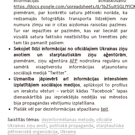
informācijas atmaskošanu:
https://docs.google.com/spreadsheets/d/1bZ5uItSGLfY
piemēram, par konkrēto saturu pētnieki norāda, ka
redzamajās fotogrāfijās transporta līdzekļiem nav
numura zīmju vai ir citas aizdomas raisošas pazīmes.
Tur var iepazīties ar pazīmēm, kas var liecināt par
vizuālā satura faktisko neatbilstību un trenēties pēc
tam tās pamanīt pašiem.
Sekojiet līdzi informācijai no oficiālajiem Ukrainas ziņu
avotiem un starptautiskām ziņu aģentūrām
,
piemēram, ziņu aģentūra
AFP
nodrošina regulāru un
samērā visaptverošu informācijas atjaunošanu
sociālajā medijā “Twitter”.
Uzmanība jāpievērš arī informācijas intensīviem
izplatītājiem sociālajos medijos
, aplūkojot to profilus
un ierakstu vēsturi – varbūt kādas “Facebook” lapas
dienaskārtībā jau iepriekšējās nedēļās vai mēnešos
bija propagandas vēstījumu izplatīšana.
Plašāk vēl par dezinformācijas atpazīšanu
šeit
.
Saistītās tēmas:
dezinformēšanas metode
,
oficiālie
Ukrainas ziņu avoti
,
politiskā propaganda
,
starptautiska
pētnieciskā organizācija
,
Ukraina