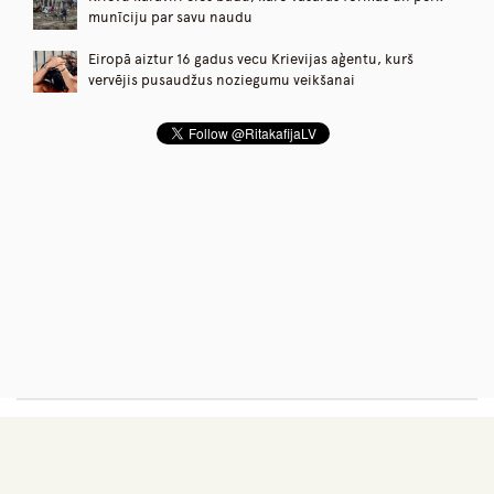
munīciju par savu naudu
Eiropā aiztur 16 gadus vecu Krievijas aģentu, kurš
vervējis pusaudžus noziegumu veikšanai