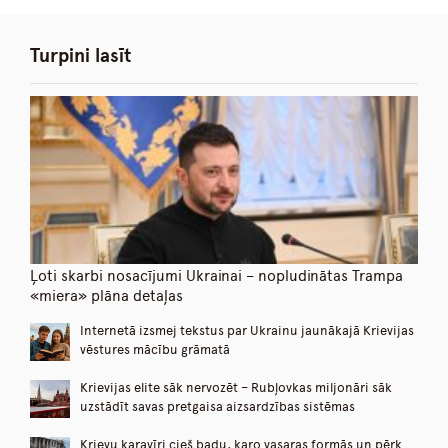
Turpini lasīt
Ļoti skarbi nosacījumi Ukrainai – nopludinātas Trampa
«miera» plāna detaļas
Internetā izsmej tekstus par Ukrainu jaunākajā Krievijas
vēstures mācību grāmatā
Krievijas elite sāk nervozēt – Rubļovkas miljonāri sāk
uzstādīt savas pretgaisa aizsardzības sistēmas
Krievu karavīri cieš badu, karo vasaras formās un pērk