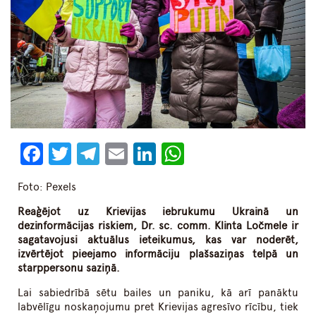
Facebook
Twitter
Telegram
Email
LinkedIn
WhatsApp
Foto: Pexels
Reaģējot uz Krievijas iebrukumu Ukrainā un
dezinformācijas riskiem, Dr. sc. comm. Klinta Ločmele ir
sagatavojusi aktuālus ieteikumus, kas var noderēt,
izvērtējot pieejamo informāciju plašsaziņas telpā un
starppersonu saziņā.
Lai sabiedrībā sētu bailes un paniku, kā arī panāktu
labvēlīgu noskaņojumu pret Krievijas agresīvo rīcību, tiek