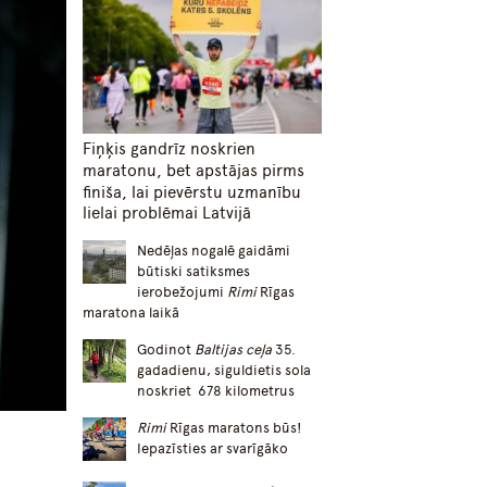
Fiņķis gandrīz noskrien
maratonu, bet apstājas pirms
finiša, lai pievērstu uzmanību
lielai problēmai Latvijā
Nedēļas nogalē gaidāmi
būtiski satiksmes
ierobežojumi
Rimi
Rīgas
maratona laikā
Godinot
Baltijas ceļa
35.
gadadienu, siguldietis sola
noskriet 678 kilometrus
Rimi
Rīgas maratons būs!
Iepazīsties ar svarīgāko