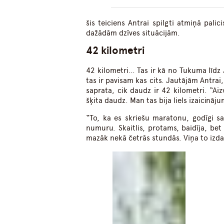
šis teiciens Antrai spilgti atmiņā palic
dažādām dzīves situācijām.
42 kilometri
42 kilometri… Tas ir kā no Tukuma līdz J
tas ir pavisam kas cits. Jautājām Antrai,
saprata, cik daudz ir 42 kilometri. “A
šķita daudz. Man tas bija liels izaicināj
“
To, ka es skriešu maratonu, godīgi s
numuru. Skaitlis, protams, baidīja, be
mazāk nekā četrās stundās. Viņa to izda