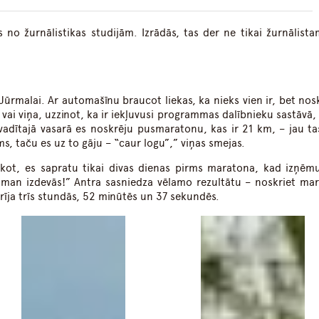
is no žurnālistikas studijām. Izrādās, tas der ne tikai žurnālista
ūrmalai. Ar automašīnu braucot liekas, ka nieks vien ir, bet nosk
 vai viņa, uzzinot, ka ir iekļuvusi programmas dalībnieku sastāvā,
izvadītajā vasarā es noskrēju pusmaratonu, kas ir 21 km, – jau t
ums, taču es uz to gāju – “caur logu”,” viņas smejas.
akot, es sapratu tikai divas dienas pirms maratona, kad izņēm
t man izdevās!” Antra sasniedza vēlamo rezultātu – noskriet ma
rīja trīs stundās, 52 minūtēs un 37 sekundēs.