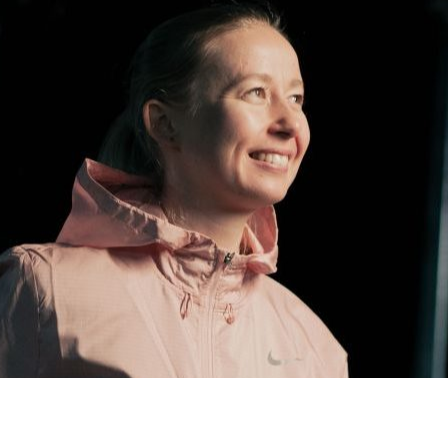
dIn
atsApp