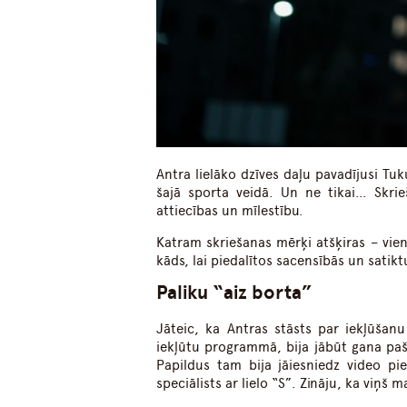
Antra lielāko dzīves daļu pavadījusi Tuk
šajā sporta veidā. Un ne tikai… Skrie
attiecības un mīlestību.
Katram skriešanas mērķi atšķiras – viens
kāds, lai piedalītos sacensībās un satik
Paliku “aiz borta”
Jāteic, ka Antras stāsts par iekļūšanu
iekļūtu programmā, bija jābūt gana pašp
Papildus tam bija jāiesniedz video pi
speciālists ar lielo “S”. Zināju, ka viņš 