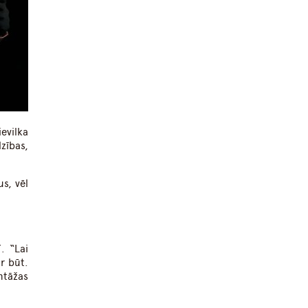
evilka
zības,
s, vēl
.
“
Lai
r būt.
ntāžas