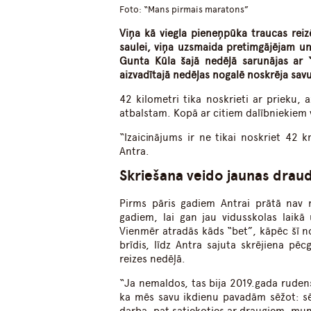
Foto: “Mans pirmais maratons”
Viņa kā viegla pieneņpūka traucas reiz
saulei, viņa uzsmaida pretimgājējam un 
Gunta Kūla šajā nedēļā sarunājas ar 
aizvadītajā nedēļas nogalē noskrēja sa
42 kilometri tika noskrieti ar prieku, 
atbalstam. Kopā ar citiem dalībniekiem v
“Izaicinājums ir ne tikai noskriet 42 km
Antra.
Skriešana veido jaunas drau
Pirms pāris gadiem Antrai prātā nav n
gadiem, lai gan jau vidusskolas laikā 
Vienmēr atradās kāds “bet”, kāpēc šī nod
brīdis, līdz Antra sajuta skrējiena pē
reizes nedēļā.
“
Ja nemaldos, tas bija 2019.gada ruden
ka mēs savu ikdienu pavadām sēžot: s