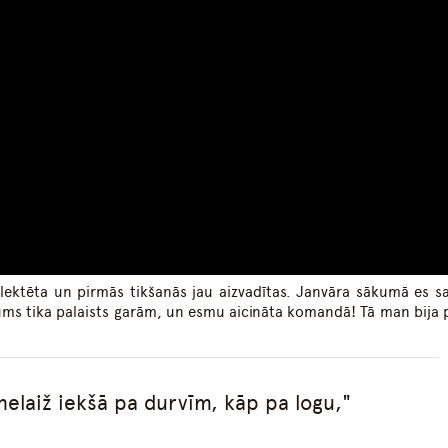
ktēta un pirmās tikšanās jau aizvadītas. Janvāra sākumā es 
ums tika palaists garām, un esmu aicināta komandā! Tā man bija p
 nelaiž iekšā pa durvīm, kāp pa logu,