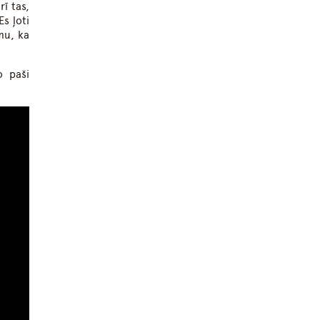
ī tas,
Es ļoti
mu, ka
o paši