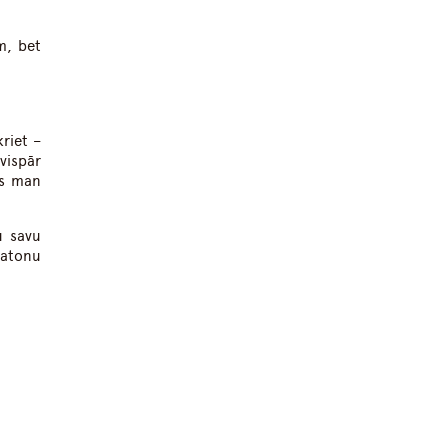
m, bet
riet –
 vispār
as man
u savu
ratonu