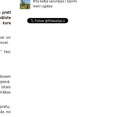
Rīta kafija sarunājas | Sports
mani izglāba
 pretī
āliste
, kura
bai un
ancei.
” teic
diviem
jienā.
īstais
irākas
pratu,
jās no