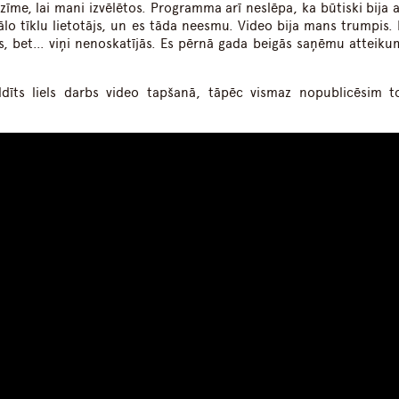
me, lai mani izvēlētos. Programma arī neslēpa, ka būtiski bija ar
iālo tīklu lietotājs, un es tāda neesmu. Video bija mans trumpis. 
es, bet… viņi nenoskatījās. Es pērnā gada beigās saņēmu atteiku
ldīts liels darbs video tapšanā, tāpēc vismaz nopublicēsim t