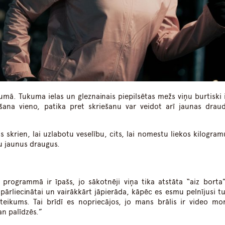
umā. Tukuma ielas un gleznainais piepilsētas mežs viņu burtiski i
šana vieno, patika pret skriešanu var veidot arī jaunas draud
 skrien, lai uzlabotu veselību, cits, lai nomestu liekos kilogramu
tu jaunus draugus.
 programmā ir īpašs, jo sākotnēji viņa tika atstāta “aiz borta”
ārliecinātai un vairākkārt jāpierāda, kāpēc es esmu pelnījusi tu
eteikums. Tai brīdī es nopriecājos, jo mans brālis ir video mo
man palīdzēs.
”