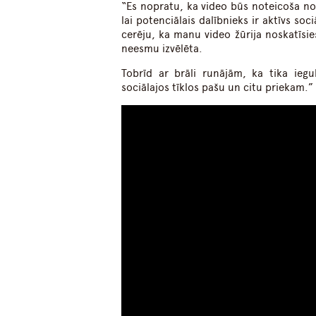
“Es nopratu, ka video būs noteicoša nozī
lai potenciālais dalībnieks ir aktīvs soc
cerēju, ka manu video žūrija noskatīsi
neesmu izvēlēta.
Tobrīd ar brāli runājām, ka tika iegu
sociālajos tīklos pašu un citu priekam.”