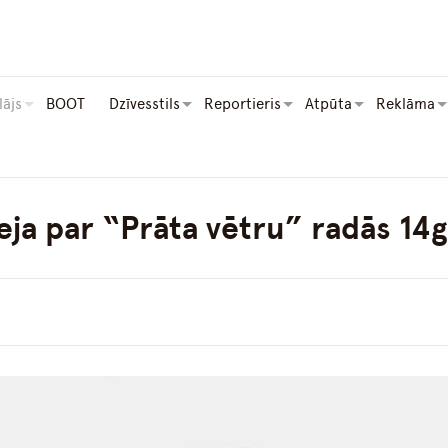
lājs
BOOT
Dzīvesstils
Reportieris
Atpūta
Reklāma
eja par “Prāta vētru” radās 1