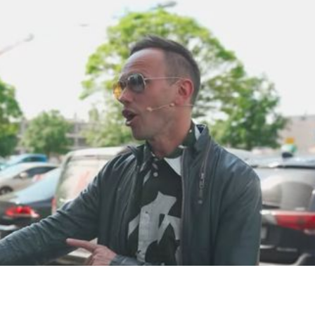
dIn
atsApp