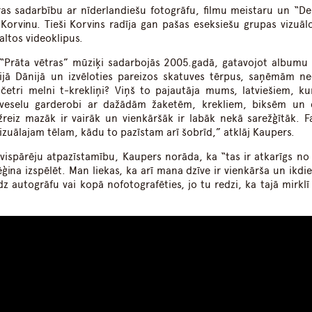
ras sadarbību ar nīderlandiešu fotogrāfu, filmu meistaru un “D
Korvinu. Tieši Korvins radīja gan pašas eseksiešu grupas vizuālo
ltos videoklipus.
 “Prāta vētras” mūziķi sadarbojās 2005.gadā, gatavojot albumu 
dijā Dānijā un izvēloties pareizos skatuves tērpus, saņēmām n
etri melni t-krekliņi? Viņš to pajautāja mums, latviešiem, kur
 veselu garderobi ar dažādām žaketēm, krekliem, biksēm un 
žreiz mazāk ir vairāk un vienkāršāk ir labāk nekā sarežģītāk. Fa
 vizuālajam tēlam, kādu to pazīstam arī šobrīd,” atklāj Kaupers.
 vispārēju atpazīstamību, Kaupers norāda, ka “tas ir atkarīgs no 
ģina izspēlēt. Man liekas, ka arī mana dzīve ir vienkārša un ikdie
z autogrāfu vai kopā nofotografēties, jo tu redzi, ka tajā mirklī 