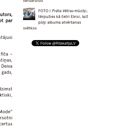
vardarbību
FOTO |
Prāta Vētras
mūziķi,
utors,
tērpušies kā četri Elvisi, laiž
ot par
pūķi albuma atvēršanas
svētkos
tājusi
fīča –
tiņas,
 Deiva
 gads,
dzimst
tiski,
 Mode”
rsotni
certus