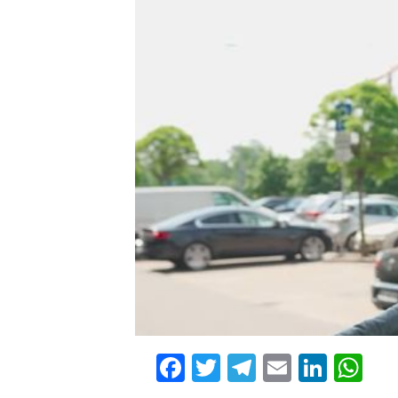
Facebook
Twitter
Telegram
Email
Linke
Wh