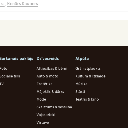
tra
,
Renārs Kaupers
Sarkanais paklājs
Dzīvesveids
Atpūta
Foto
Attiecības & bērni
Grāmatplaukts
Sociālie tīkli
Auto & moto
Kultūra & Izklaide
TV
Ezotērika
Mūzika
Mājoklis & dārzs
Stāsti
Mode
Teātris & kino
Skaistums & veselība
Vaļasprieki
Virtuve