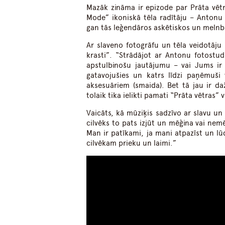
Mazāk zināma ir epizode par Prāta vēt
Mode” ikoniskā tēla radītāju – Antonu 
gan tās leģendāros askētiskos un melnba
Ar slaveno fotogrāfu un tēla veidotāju
krasti”. “Strādājot ar Antonu fotostu
apstulbinošu jautājumu – vai Jums ir č
gatavojušies un katrs līdzi paņēmuši
aksesuāriem (smaida). Bet tā jau ir da
tolaik tika ielikti pamati “Prāta vētras”
Vaicāts, kā mūziķis sadzīvo ar slavu un
cilvēks to pats izjūt un mēģina vai nemē
Man ir patīkami, ja mani atpazīst un lūd
cilvēkam prieku un laimi.”