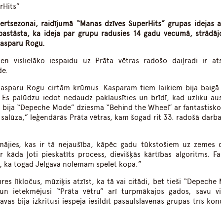
rHits”
certsezonai, raidījumā “Manas dzīves SuperHits” grupas idejas a
 pastāsta, ka ideja par grupu radusies 14 gadu vecumā, strādāj
Kasparu Rogu.
en vislielāko iespaidu uz Prāta vētras radošo daiļradi ir ats
de.
Kasparu Rogu cirtām krūmus. Kasparam tiem laikiem bija baigā 
m. Es palūdzu iedot nedaudz paklausīties un brīdī, kad uzliku aus
Tā bija “Depeche Mode” dziesma “Behind the Wheel” ar fantastisko
, salūza,” leģendārās Prāta vētras, kam šogad rit 33. radošā darba
omājies, kas ir tā nejaušība, kāpēc gadu tūkstošiem uz zemes 
 kāda ļoti pieskatīts process, dievišķās kārtības algoritms. Fak
ā, ka togad Jelgavā nolēmām spēlēt kopā.”
es līkločus, mūziķis atzīst, ka tā vai citādi, bet tieši “Depeche
un ietekmējusi “Prāta vētru” arī turpmākajos gados, savu vi
vas bija izkritusi iespēja iesildīt pasaulslavenās grupas trīs kon