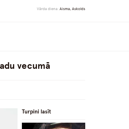
Vārda diena:
Aisma, Askolds
4gadu vecumā
Turpini lasīt