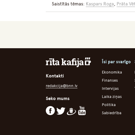
Saistītās tēmas:
Kaspars Roga
,
Prāta Vē
Īsi par svarīgo
Ekonomika
Kontakti
Finanses
redakcija@bnn.lv
Intervijas
Laika ziņas
Seko mums
Politika
Sabiedrība