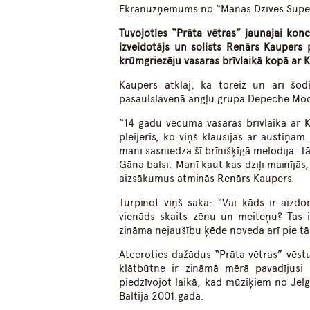
Ekrānuzņēmums no “Manas Dzīves Supe
Tuvojoties “Prāta vētras” jaunajai kon
izveidotājs un solists Renārs Kaupers
krūmgriezēju vasaras brīvlaikā kopā ar 
Kaupers atklāj, ka toreiz un arī šodi
pasaulslavenā angļu grupa Depeche Mo
“14 gadu vecumā vasaras brīvlaikā ar 
pleijeris, ko viņš klausījās ar austiņā
mani sasniedza šī brīnišķīgā melodija. 
Gāna balsi. Manī kaut kas dziļi mainījās
aizsākumus atminās Renārs Kaupers.
Turpinot viņš saka: “Vai kāds ir aizd
vienāds skaits zēnu un meiteņu? Tas ir
zināma nejaušību ķēde noveda arī pie t
Atceroties dažādus “Prāta vētras” vēstur
klātbūtne ir zināmā mērā pavadījusi 
piedzīvojot laikā, kad mūziķiem no Jelga
Baltijā 2001.gadā.