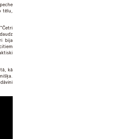
epeche
 tēlu,
“Četri
edaudz
i bija
citiem
ktiski
tā, kā
nišķa.
dāvini