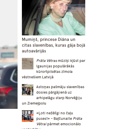
Mumiņš, princese Diāna un
citas slavenības, kuras gāja bojā
autoavārijās
Prāta Vētras
mūziķi kļūst par
Igaunijas populārākās
kūrortpilsētas zīmola
vēstnešiem Latvijā
Astoņas pašmāju slavenības
dosies pārgājienā uz
arhipelāgu starp Norvēģiju
un Ziemeļpolu
«Ļoti nežēlīgi no čaļu
puses!» – Baļčunaite
Prāta
Vētrai
pārmet emocionālo