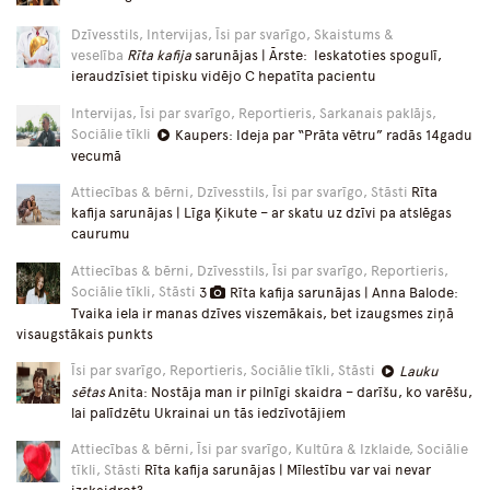
Dzīvesstils, Intervijas, Īsi par svarīgo, Skaistums &
veselība
Rīta kafija
sarunājas | Ārste: Ieskatoties spogulī,
ieraudzīsiet tipisku vidējo C hepatīta pacientu
Intervijas, Īsi par svarīgo, Reportieris, Sarkanais paklājs,
Sociālie tīkli
Kaupers: Ideja par “Prāta vētru” radās 14gadu
vecumā
Attiecības & bērni, Dzīvesstils, Īsi par svarīgo, Stāsti
Rīta
kafija sarunājas | Līga Ķikute – ar skatu uz dzīvi pa atslēgas
caurumu
Attiecības & bērni, Dzīvesstils, Īsi par svarīgo, Reportieris,
Sociālie tīkli, Stāsti
3
Rīta kafija sarunājas | Anna Balode:
Tvaika iela ir manas dzīves viszemākais, bet izaugsmes ziņā
visaugstākais punkts
Īsi par svarīgo, Reportieris, Sociālie tīkli, Stāsti
Lauku
sētas
Anita: Nostāja man ir pilnīgi skaidra – darīšu, ko varēšu,
lai palīdzētu Ukrainai un tās iedzīvotājiem
Attiecības & bērni, Īsi par svarīgo, Kultūra & Izklaide, Sociālie
tīkli, Stāsti
Rīta kafija sarunājas | Mīlestību var vai nevar