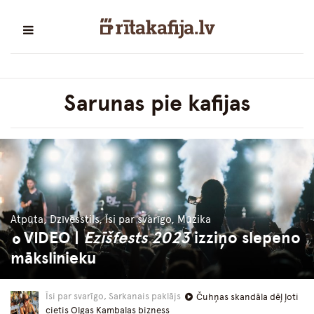
Sarunas pie kafijas
Atpūta, Dzīvesstils, Īsi par svarīgo, Mūzika
VIDEO |
Ezīšfests 2023
izziņo slepeno
mākslinieku
Īsi par svarīgo, Sarkanais paklājs
Čuhņas skandāla dēļ ļoti
cietis Olgas Kambalas bizness