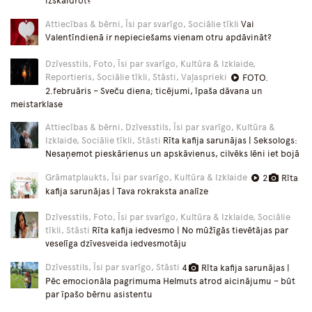
izskaidrot?
Attiecības & bērni, Īsi par svarīgo, Sociālie tīkli
Vai
Valentīndienā ir nepieciešams vienam otru apdāvināt?
Dzīvesstils, Foto, Īsi par svarīgo, Kultūra & Izklaide,
Reportieris, Sociālie tīkli, Stāsti, Vaļasprieki
FOTO.
2.februāris – Sveču diena; ticējumi, īpaša dāvana un
meistarklase
Attiecības & bērni, Dzīvesstils, Īsi par svarīgo, Kultūra &
Izklaide, Sociālie tīkli, Stāsti
Rīta kafija sarunājas | Seksologs:
Nesaņemot pieskārienus un apskāvienus, cilvēks lēni iet bojā
Grāmatplaukts, Īsi par svarīgo, Kultūra & Izklaide
2
Rīta
kafija sarunājas | Tava rokraksta analīze
Dzīvesstils, Foto, Īsi par svarīgo, Kultūra & Izklaide, Sociālie
tīkli, Stāsti
Rīta kafija iedvesmo | No mūžīgās tievētājas par
veselīga dzīvesveida iedvesmotāju
Dzīvesstils, Īsi par svarīgo, Stāsti
4
Rīta kafija sarunājas |
Pēc emocionāla pagrimuma Helmuts atrod aicinājumu – būt
par īpašo bērnu asistentu