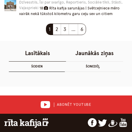
Dzīvesstils, Īsi par svarīgo, Reportieris, Sociālie tīkli, Stāsti,
Vaļasprieki
18
Rīta kafija sarunājas | Svētceļniece mēro
vairāk nekā tūkstoš kilometru garu ceļu sev un citiem
1
2
3
…
6
Lasītākais
Jaunākās ziņas
ŠODIEN
ŠONEDĒĻ
ABONĒT YOUTUBE