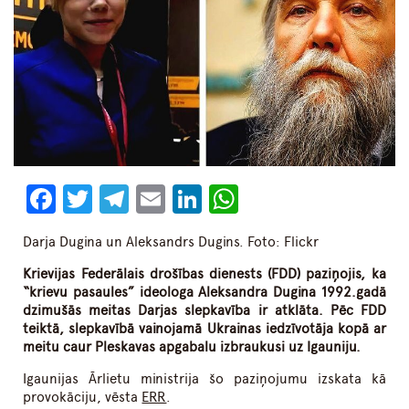
Facebook
Twitter
Telegram
Email
LinkedIn
WhatsApp
Darja Dugina un Aleksandrs Dugins. Foto: Flickr
Krievijas Federālais drošības dienests (FDD) paziņojis, ka
“krievu pasaules” ideologa Aleksandra Dugina 1992.gadā
dzimušās meitas Darjas slepkavība ir atklāta. Pēc FDD
teiktā, slepkavībā vainojamā Ukrainas iedzīvotāja kopā ar
meitu caur Pleskavas apgabalu izbraukusi uz Igauniju.
Igaunijas Ārlietu ministrija šo paziņojumu izskata kā
provokāciju, vēsta
ERR
.