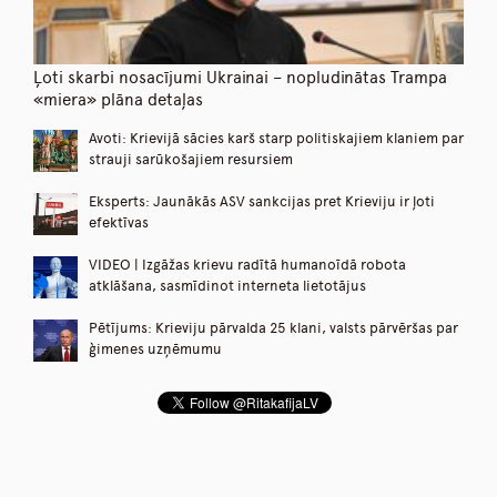
Ļoti skarbi nosacījumi Ukrainai – nopludinātas Trampa
«miera» plāna detaļas
Avoti: Krievijā sācies karš starp politiskajiem klaniem par
strauji sarūkošajiem resursiem
Eksperts: Jaunākās ASV sankcijas pret Krieviju ir ļoti
efektīvas
VIDEO | Izgāžas krievu radītā humanoīdā robota
atklāšana, sasmīdinot interneta lietotājus
Pētījums: Krieviju pārvalda 25 klani, valsts pārvēršas par
ģimenes uzņēmumu