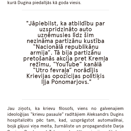
kurā Dugina piedalījās kā goda viesis.
Jāpiebilst, ka atbildību par
uzspridzināto auto
uzņēmusies līdz šim
nezināma partizānu kustība
“Nacionālā republikāņu
armija”. Tā bija partizānu
pretošanās akcija pret Kremļa
režīmu, “YouTube” kanālā
“Utro fevraļa” norādījis
Krievijas opozīcijas politiķis
Iļja Ponomarjovs.
Jau ziņots, ka krievu filosofs, viens no galvenajiem
ideoloģijas “krievu pasaule” radītājiem Aleksandrs Dugins
hospitalizēts pēc tam, kad, uzsprāgstot automašīnai,
bojā gājusi viņa meita, žurnāliste un propagandiste Darja