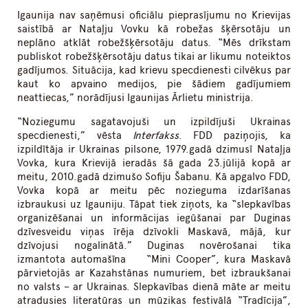
Igaunija nav saņēmusi oficiālu pieprasījumu no Krievijas
saistībā ar Nataļju Vovku kā robežas šķērsotāju un
neplāno atklāt robežšķērsotāju datus. “Mēs drīkstam
publiskot robežšķērsotāju datus tikai ar likumu noteiktos
gadījumos. Situācija, kad krievu specdienesti cilvēkus par
kaut ko apvaino medijos, pie šādiem gadījumiem
neattiecas,” norādījusi Igaunijas Ārlietu ministrija.
“Noziegumu sagatavojuši un izpildījuši Ukrainas
specdienesti,” vēsta
Interfakss
. FDD paziņojis, ka
izpildītāja ir Ukrainas pilsone, 1979.gadā dzimusī Nataļja
Vovka, kura Krievijā ieradās šā gada 23.jūlijā kopā ar
meitu, 2010.gadā dzimušo Sofiju Šabanu. Kā apgalvo FDD,
Vovka kopā ar meitu pēc nozieguma izdarīšanas
izbraukusi uz Igauniju. Tāpat tiek ziņots, ka “slepkavības
organizēšanai un informācijas iegūšanai par Duginas
dzīvesveidu viņas īrēja dzīvokli Maskavā, mājā, kur
dzīvojusi nogalinātā.” Duginas novērošanai tika
izmantota automašīna “Mini Cooper”, kura Maskavā
pārvietojās ar Kazahstānas numuriem, bet izbraukšanai
no valsts – ar Ukrainas. Slepkavības dienā māte ar meitu
atradusies literatūras un mūzikas festivālā “Tradīcija”,