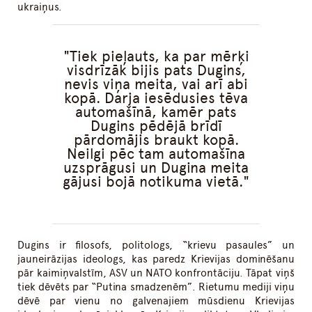
ukraiņus.
Tiek pieļauts, ka par mērķi
visdrīzāk bijis pats Dugins,
nevis viņa meita, vai arī abi
kopā. Darja iesēdusies tēva
automašīnā, kamēr pats
Dugins pēdējā brīdī
pārdomājis braukt kopā.
Neilgi pēc tam automašīna
uzsprāgusi un Dugina meita
gājusi bojā notikuma vietā.
Dugins ir filosofs, politologs, “krievu pasaules” un
jauneirāzijas ideologs, kas paredz Krievijas dominēšanu
pār kaimiņvalstīm, ASV un NATO konfrontāciju. Tāpat viņš
tiek dēvēts par “Putina smadzenēm”. Rietumu mediji viņu
dēvē par vienu no galvenajiem mūsdienu Krievijas