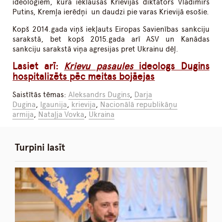
ideologiem, kurā ieklausās Krievijas diktators Vladimirs
Putins, Kremļa ierēdņi un daudzi pie varas Krievijā esošie.
Kopš 2014.gada viņš iekļauts Eiropas Savienības sankciju
sarakstā, bet kopš 2015.gada arī ASV un Kanādas
sankciju sarakstā viņa agresijas pret Ukrainu dēļ.
Lasiet arī:
Krievu pasaules
ideologs Dugins
hospitalizēts pēc meitas bojāejas
Saistītās tēmas:
Aleksandrs Dugins
,
Darja
Dugina
,
Igaunija
,
krievija
,
Nacionālā republikāņu
armija
,
Nataļja Vovka
,
Ukraina
Turpini lasīt