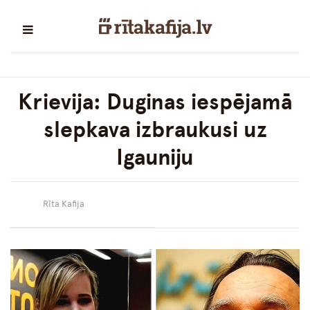
Krievija: Duginas iespējamā
slepkava izbraukusi uz
Igauniju
Rīta Kafija