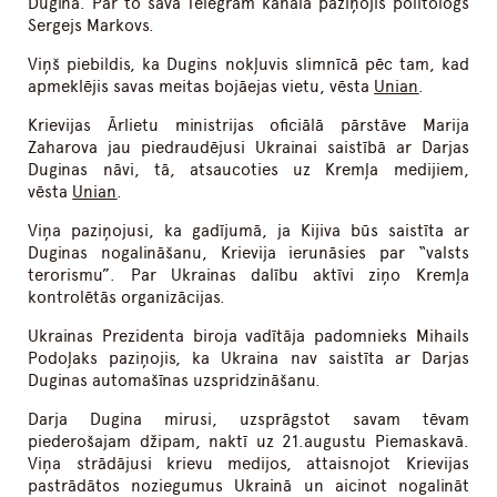
Dugina. Par to savā Telegram kanālā paziņojis politologs
Sergejs Markovs.
Viņš piebildis, ka Dugins nokļuvis slimnīcā pēc tam, kad
apmeklējis savas meitas bojāejas vietu, vēsta
Unian
.
Krievijas Ārlietu ministrijas oficiālā pārstāve Marija
Zaharova jau piedraudējusi Ukrainai saistībā ar Darjas
Duginas nāvi, tā, atsaucoties uz Kremļa medijiem,
vēsta
Unian
.
Viņa paziņojusi, ka gadījumā, ja Kijiva būs saistīta ar
Duginas nogalināšanu, Krievija ierunāsies par “valsts
terorismu”. Par Ukrainas dalību aktīvi ziņo Kremļa
kontrolētās organizācijas.
Ukrainas Prezidenta biroja vadītāja padomnieks Mihails
Podoļaks paziņojis, ka Ukraina nav saistīta ar Darjas
Duginas automašīnas uzspridzināšanu.
Darja Dugina mirusi, uzsprāgstot savam tēvam
piederošajam džipam, naktī uz 21.augustu Piemaskavā.
Viņa strādājusi krievu medijos, attaisnojot Krievijas
pastrādātos noziegumus Ukrainā un aicinot nogalināt