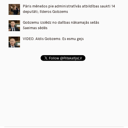
Pāris mēnešos pie administratīvās atbildības saukti 14
deputāti; līderos Gobzems
Gobzemu izslēdz no dalības nākamajās sešās
Saeimas sēdēs
VIDEO. Aldis Gobzems: Es esmu gejs