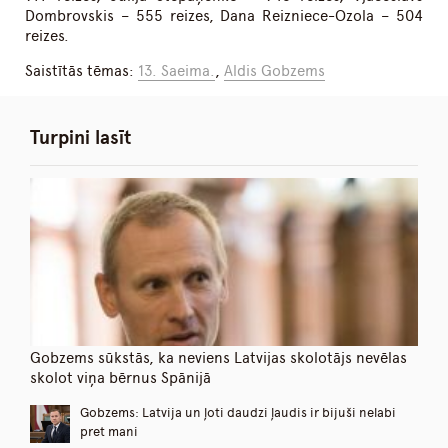
Dombrovskis – 555 reizes, Dana Reizniece-Ozola – 504
reizes.
Saistītās tēmas:
13. Saeima.
,
Aldis Gobzems
Turpini lasīt
Gobzems sūkstās, ka neviens Latvijas skolotājs nevēlas
skolot viņa bērnus Spānijā
Gobzems: Latvija un ļoti daudzi ļaudis ir bijuši nelabi
pret mani