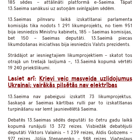
185 sēdes – attālināti platformā e-Saeima. Tāpat
13.Saeima sanākusi uz astoņām svinīgajām sēdēm.
13.Saeimas pilnvaru laikā izskatīšanai parlamenta
komisijās tika nodots 1 291 likumprojekts, no tiem 951
bija iesniedzis Ministru kabinets, 185 – Saeimas komisijas,
bet 150 – Saeimas deputāti. 13.Saeimā piecas
likumdošanas iniciatīvas bija iesniedzis Valsts prezidents.
Strādājot ar iesniegtajiem likumprojektiem – skatot tos
otrajā un trešajā lasījumā –, 13.Saeimā kopumā vērtēti
19 240 priekšlikumi.
Lasiet arī:
Krievi veic masveida uzlidojumus
Ukrainai; vairākās pilsētās nav elektrības
13.Saeima nav pabeigusi izskatīt 73 likumprojektus.
Saskaņā ar Saeimas kārtības rulli par to izskatīšanas
turpināšanu var lemt jaunievēlētā Saeima.
Debatēs 13.Saeimas sēdēs deputāti šo četru gadu laikā
kopumā runājuši 13 372 reizes. Visbiežāk debatējuši
deputāti Viktors Valainis – 1 239 reizes, Aldis Gobzems –
977 reizes, Jūlija Stepaņenko – 948 reizes, Vjačeslavs