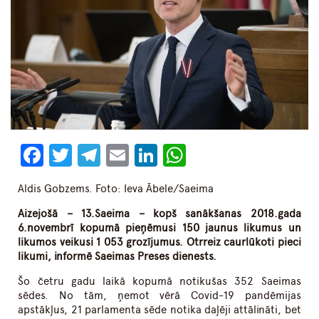
Facebook
Twitter
Telegram
Email
LinkedIn
WhatsApp
Aldis Gobzems. Foto: Ieva Ābele/Saeima
Aizejošā – 13.Saeima – kopš sanākšanas 2018.gada
6.novembrī kopumā pieņēmusi 150 jaunus likumus un
likumos veikusi 1 053 grozījumus. Otrreiz caurlūkoti pieci
likumi, informē Saeimas Preses dienests.
Šo četru gadu laikā kopumā notikušas 352 Saeimas
sēdes. No tām, ņemot vērā Covid-19 pandēmijas
apstākļus, 21 parlamenta sēde notika daļēji attālināti, bet