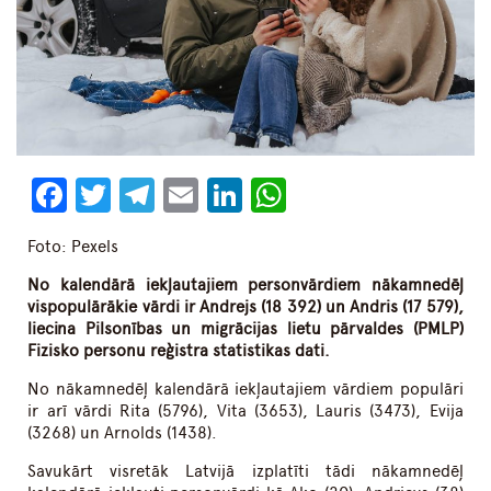
Facebook
Twitter
Telegram
Email
LinkedIn
WhatsApp
Foto: Pexels
No kalendārā iekļautajiem personvārdiem nākamnedēļ
vispopulārākie vārdi ir Andrejs (18 392) un Andris (17 579),
liecina Pilsonības un migrācijas lietu pārvaldes (PMLP)
Fizisko personu reģistra statistikas dati.
No nākamnedēļ kalendārā iekļautajiem vārdiem populāri
ir arī vārdi Rita (5796), Vita (3653), Lauris (3473), Evija
(3268) un Arnolds (1438).
Savukārt visretāk Latvijā izplatīti tādi nākamnedēļ