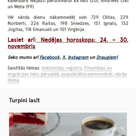
kalendārā iekļauti personvārdi kā Ako (20), Andrievs (38)
un Meta (99).
Vēl vārda dienu nākamnedēļ svin 729 Olitas, 229
Norberti, 226 Raitas, 198 Sniedzes, 151 Ignats, 132
Jogitas, 118 Emanueli un 101 Virgīnija.
Lasiet arī:
Nedēļas horoskops: 24. – 30.
novembris
Seko mums arī
Facebook,
X,
Instagram
un
Draugiem
!
Saistītās tēmas:
Iedzīvotāju reģistrs
,
Pilsonības un
migrācijas lietu pārvaldē
,
populārākie personvārdi
,
vārda
diena
Turpini lasīt