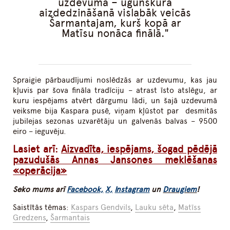
uzdevumā – ugunskura
aizdedzināšanā vislabāk veicās
Šarmantajam, kurš kopā ar
Matīsu nonāca finālā.
Spraigie pārbaudījumi noslēdzās ar uzdevumu, kas jau
kļuvis par šova fināla tradīciju – atrast īsto atslēgu, ar
kuru iespējams atvērt dārgumu lādi, un šajā uzdevumā
veiksme bija Kaspara pusē, viņam kļūstot par desmitās
jubilejas sezonas uzvarētāju un galvenās balvas – 9500
eiro – ieguvēju.
Lasiet arī:
Aizvadīta, iespējams, šogad pēdējā
pazudušās Annas Jansones meklēšanas
«operācija»
Seko mums arī
Facebook,
X,
Instagram
un
Draugiem
!
Saistītās tēmas:
Kaspars Gendvils
,
Lauku sēta
,
Matīss
Gredzens
,
Šarmantais