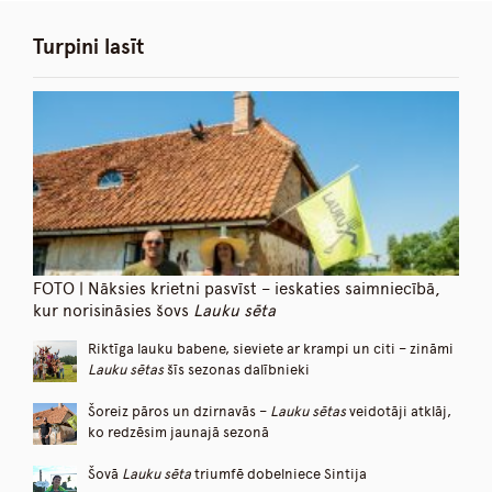
Turpini lasīt
FOTO | Nāksies krietni pasvīst – ieskaties saimniecībā,
kur norisināsies šovs
Lauku sēta
Riktīga lauku babene, sieviete ar krampi un citi – zināmi
Lauku sētas
šīs sezonas dalībnieki
Šoreiz pāros un dzirnavās –
Lauku sētas
veidotāji atklāj,
ko redzēsim jaunajā sezonā
Šovā
Lauku sēta
triumfē dobelniece Sintija