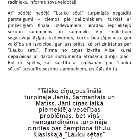
radinieks, informē šova veidotāji.
Arī pēdējā nedēļā “Lauku sētā” turpinājās negaidīti
pārsteigumi – ciemos pie dalībniekiem, turklāt ar
piņķerīgiem fināla uzdevumiem, ieradās iepriekšējo
sezonu saimnieces un saimnieki. Viņi finālistiem
sagatavoja āķīgus uzdevumus, kuros bija jāpielieto gan
veiklība un izveicība, gan ass prāts, kā arī zināšanas par
“Lauku sētu”. Pirmā no cīņas izkrita Alise, kurai
nepaveicās ar darba instrumenta atrašanu dubļu placī.
Bet no spēles, kas saistīta ar zināšanām par “Lauku
sētas” aizvadīto sezonu saimniekiem, izstājās Anita.
Tālāko cīņu pusfinālā
turpināja Jānis, Šarmantais un
Matīss. Jāni cīņas laikā
piemeklēja veselības
problēmas, bet viņš
nenogurdināms turpināja
cīnīties par čempiona titulu.
Klasiskajā “Lauku sētas”