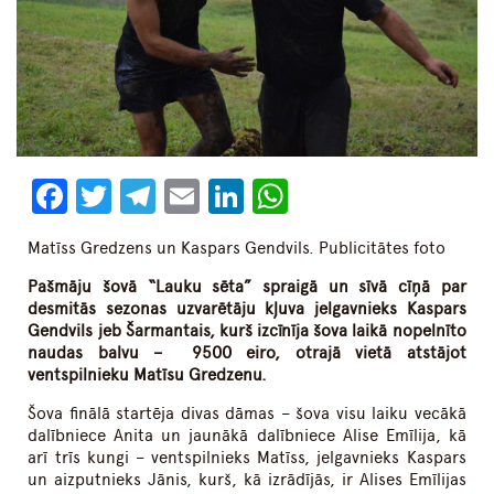
Facebook
Twitter
Telegram
Email
LinkedIn
WhatsApp
Matīss Gredzens un Kaspars Gendvils. Publicitātes foto
Pašmāju
šovā “Lauku sēta”
spraigā un sīvā cīņā par
desmitās sezonas uzvarētāju kļuva jelgavnieks Kaspars
Gendvils jeb Šarmantais, kurš izcīnīja šova laikā nopelnīto
naudas balvu – 9500 eiro, otrajā vietā
atstājot
ventspilniek
u
Matīs
u
Gredzen
u
.
Šova finālā startēja divas dāmas – šova visu laiku vecākā
dalībniece Anita un jaunākā dalībniece Alise Emīlija, kā
arī trīs kungi – ventspilnieks Matīss, jelgavnieks Kaspars
un aizputnieks Jānis, kurš, kā izrādījās, ir Alises Emīlijas