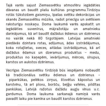
Tajā varēs sajust Ziemassvētku atmosfēru iegādāties
dāvanas un baudīt plašu kultūras programmu.Tirdziņu
rotās tūkstošiem gaismiņu, īpašas svētku dekorācijas un
skanēs Ziemassvētku mūzika, radot priecīgu un svētkiem
raksturīgu noskaņu. Doma laukumā varēs apskatīt un
iegādāties suvenīrus, mājražotāju un amatnieku
darinājumus, kā arī baudīt dažādus ēdienus un dzērienus
no vairāk nekā 80 tirgotājiem. Latvijas amatnieki
piedāvās dzintara rotas, adījumus, ādas izstrādājumus,
koka rotaļlietas, sveces, aitādas izstrādājumus, kā arī
dažādus ēdamus un dzeramus produktus – medu,
produktus no kaņepēm, ievārījumus, mērces, sīrupus,
karstos un aukstos dzērienus.
Vecrīgas Ziemassvētku tirdziņā būs iespējams nobaudīt
kā tradicionālus svētku ēdienus un dzērienus –
piparkūkas, pelēkos zirņus, štovētus kāpostus un
karstvīnu, tā arī plovu, boršču, beļģu vafeles, pildītas
pankūkas, Latvijā ražotus dažādu augļu vīnus u.c.
gardumus. Doma laukuma sarkanajā namiņā varēs
pavadīt laiku pie kamīna un baudīt karstos dzērienus.