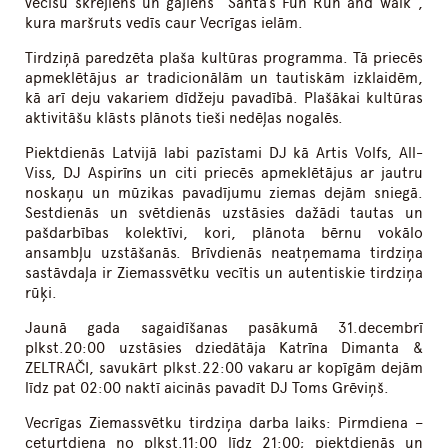
vecīšu skrējiens un gājiens “Santa’s Fun Run and walk”,
kura maršruts vedīs caur Vecrīgas ielām.
Tirdziņā paredzēta plaša kultūras programma. Tā priecēs
apmeklētājus ar tradicionālām un tautiskām izklaidēm,
kā arī deju vakariem dīdžeju pavadībā. Plašākai kultūras
aktivitāšu klāsts plānots tieši nedēļas nogalēs.
Piektdienās Latvijā labi pazīstami DJ kā Artis Volfs, All-
Viss, DJ Aspirīns un citi priecēs apmeklētājus ar jautru
noskaņu un mūzikas pavadījumu ziemas dejām sniegā.
Sestdienās un svētdienās uzstāsies dažādi tautas un
pašdarbības kolektīvi, kori, plānota bērnu vokālo
ansambļu uzstāšanās. Brīvdienās neatņemama tirdziņa
sastāvdaļa ir Ziemassvētku vecītis un autentiskie tirdziņa
rūķi.
Jaunā gada sagaidīšanas pasākumā 31.decembrī
plkst.20:00 uzstāsies dziedātāja Katrīna Dimanta &
ZELTRAČI, savukārt plkst.22:00 vakaru ar kopīgām dejām
līdz pat 02:00 naktī aicinās pavadīt DJ Toms Grēviņš.
Vecrīgas Ziemassvētku tirdziņa darba laiks: Pirmdiena –
ceturtdiena no plkst.11:00 līdz 21:00; piektdienās un