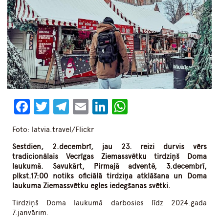
Facebook
Twitter
Telegram
Email
LinkedIn
WhatsApp
Foto: latvia.travel/Flickr
Sestdien, 2.decembrī, jau 23. reizi durvis vērs
tradicionālais Vecrīgas Ziemassvētku tirdziņš Doma
laukumā. Savukārt, Pirmajā adventē, 3.decembrī,
plkst.17:00 notiks oficiālā tirdziņa atklāšana un Doma
laukuma Ziemassvētku egles iedegšanas svētki.
Tirdziņš Doma laukumā darbosies līdz 2024.gada
7.janvārim.