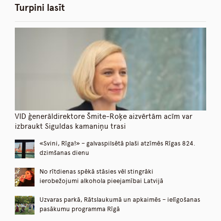
Turpini lasīt
VID ģenerāldirektore Šmite-Roķe aizvērtām acīm var
izbraukt Siguldas kamaniņu trasi
«Svini, Rīga!» – galvaspilsētā plaši atzīmēs Rīgas 824.
dzimšanas dienu
No rītdienas spēkā stāsies vēl stingrāki
ierobežojumi alkohola pieejamībai Latvijā
Uzvaras parkā, Rātslaukumā un apkaimēs – ielīgošanas
pasākumu programma Rīgā