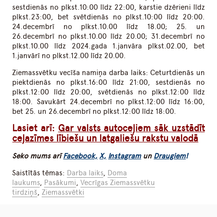
sestdienās no plkst.10:00 līdz 22:00, karstie dzērieni līdz
plkst.23:00, bet svētdienās no plkst.10:00 līdz 20:00.
24.decembrī no plkst.10.00 līdz 18.00; 25. un
26.decembrī no plkst.10.00 līdz 20.00; 31.decembrī no
plkst.10.00 līdz 2024.gada 1.janvāra plkst.02.00, bet
1.janvārī no plkst.12.00 līdz 20.00.
Ziemassvētku vecīša namiņa darba laiks: Ceturtdienās un
piektdienās no plkst.16:00 līdz 21:00, sestdienās no
plkst.12:00 līdz 20:00, svētdienās no plkst.12:00 līdz
18:00. Savukārt 24.decembrī no plkst.12:00 līdz 16:00,
bet 25. un 26.decembrī no plkst.12:00 līdz 18:00.
Lasiet arī:
Gar valsts autoceļiem sāk uzstādīt
ceļazīmes lībiešu un latgaliešu rakstu valodā
Seko mums arī
Facebook,
X,
Instagram
un
Draugiem
!
Saistītās tēmas:
Darba laiks
,
Doma
laukums
,
Pasākumi
,
Vecrīgas Ziemassvētku
tirdziņš
,
Ziemassvētki