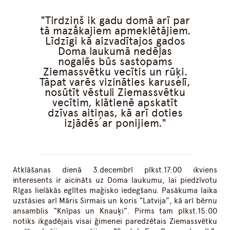
Tirdziņš ik gadu domā arī par
tā mazākajiem apmeklētājiem.
Līdzīgi kā aizvadītajos gados
Doma laukumā nedēļas
nogalēs būs sastopams
Ziemassvētku vecītis un rūķi.
Tāpat varēs vizināties karuselī,
nosūtīt vēstuli Ziemassvētku
vecītim, klātienē apskatīt
dzīvas aitiņas, kā arī doties
izjādēs ar ponijiem.
Atklāšanas dienā 3.decembrī plkst.17:00 ikviens
interesents ir aicināts uz Doma laukumu, lai piedzīvotu
Rīgas lielākās eglītes maģisko iedegšanu. Pasākuma laika
uzstāsies arī Māris Sirmais un koris “Latvija”, kā arī bērnu
ansamblis “Knīpas un Knauķi”. Pirms tam plkst.15:00
notiks ikgadējais visai ģimenei paredzētais Ziemassvētku