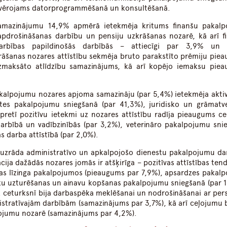
) vērojams datorprogrammēšanā un konsultēšanā.
samazinājumu 14,9% apmērā ietekmēja kritums finanšu pakal
apdrošināšanas darbību un pensiju uzkrāšanas nozarē, kā arī f
arbības papildinošās darbībās – attiecīgi par 3,9% un 
rāšanas nozares attīstību sekmēja bruto parakstīto prēmiju pie
zmaksāto atlīdzību samazinājums, kā arī kopējo iemaksu pie
akalpojumu nozares apjoma samazināju (par 5,4%) ietekmēja aktiv
tes pakalpojumu sniegšanā (par 41,3%), juridisko un grāmatv
retī pozitīvu ietekmi uz nozares attīstību radīja pieaugums ce
arbībā un vadībzinībās (par 3,2%), veterināro pakalpojumu sni
as darba attīstībā (par 2,0%).
ā uzrāda administratīvo un apkalpojošo dienestu pakalpojumu da
cija dažādās nozares jomās ir atšķirīga – pozitīvas attīstības ten
as līzinga pakalpojumos (pieaugums par 7,9%), apsardzes pakal
ku uzturēšanas un ainavu kopšanas pakalpojumu sniegšanā (par 1
3. ceturksnī bija darbaspēka meklēšanai un nodrošināšanai ar per
istratīvajām darbībām (samazinājums par 3,7%), kā arī ceļojumu b
ojumu nozarē (samazinājums par 4,2%).