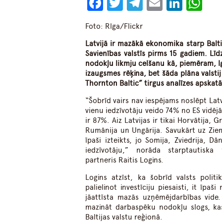
Facebook
Twitter
Telegram
Email
Linke
Wh
Foto: Rīga/Flickr
Latvijā ir mazākā ekonomika starp Baltij
Savienības valstīs pirms 15 gadiem. Lī
nodokļu likmju celšanu kā, piemēram, I
izaugsmes rēķina, bet šāda plāna valsti
Thornton Baltic” tirgus analīzes apskatā
“Šobrīd vairs nav iespējams noslēpt Latvi
vienu iedzīvotāju veido 74% no ES vidējā
ir 87%. Aiz Latvijas ir tikai Horvātija, 
Rumānija un Ungārija. Savukārt uz Ziem
īpaši izteikts, jo Somija, Zviedrija, D
iedzīvotāju,” norāda starptautisk
partneris Raitis Logins.
Logins atzīst, ka šobrīd valsts polit
palielinot investīciju piesaisti, it īpa
jāattīsta mazās uzņēmējdarbības vide
mazināt darbaspēku nodokļu slogs, kas
Baltijas valstu reģionā.