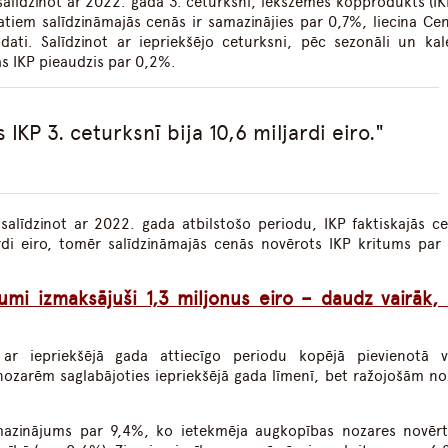
 salīdzinot ar 2022. gada 3. ceturksni, iekšzemes kopprodukts (IK
atiem salīdzināmajās cenās ir samazinājies par 0,7%, liecina Cen
dati. Salīdzinot ar iepriekšējo ceturksni, pēc sezonāli un kal
s IKP pieaudzis par 0,2%.
 IKP 3. ceturksnī bija 10,6 miljardi eiro.
alīdzinot ar 2022. gada atbilstošo periodu, IKP faktiskajās ce
rdi eiro, tomēr salīdzināmajās cenās novērots IKP kritums par
ojumi izmaksājuši 1,3 miljonus eiro – daudz vairāk,
ar iepriekšējā gada attiecīgo periodu kopējā pievienotā v
nozarēm saglabājoties iepriekšējā gada līmenī, bet ražojošām n
mazinājums par 9,4%, ko ietekmēja augkopības nozares novēr