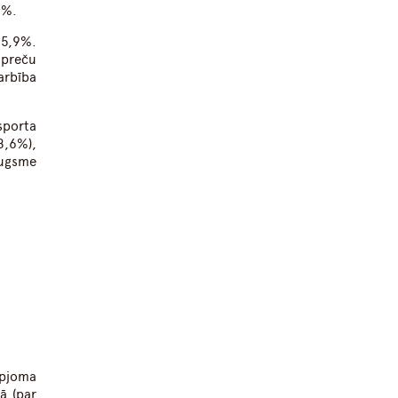
6%.
 5,9%.
preču
arbība
sporta
8,6%),
augsme
apjoma
ā (par