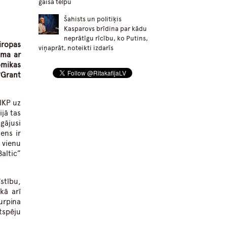
gaisa telpu
Šahists un politiķis
Kasparovs brīdina par kādu
neprātīgu rīcību, ko Putins,
iropas
viņaprāt, noteikti izdarīs
ama ar
omikas
“Grant
 IKP uz
ijā tas
zgājusi
ens ir
 vienu
ltic”
stību,
kā arī
urpina
tspēju