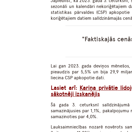
Jāpiebilst, ka 2023. gada 3. ceturksnī,
sezonāli un kalendāri nekoriģētajiem d
statistikas pārvaldes (CSP) apkopotie 
koriģētajiem datiem salīdzināmajās cenā
Faktiskajās cenās
Lai gan 2023. gada deviņos mēnešos, s
pieaudzis par 5,5% un bija 29,9 milja
liecina CSP apkopotie dati.
Lasiet arī:
Kariņa privātie lid
sākotnēji izskanējis
Šā gada 3. ceturksnī salīdzinājumā 
samazinājusies par 1,1%, pakalpojumu 
samazinoties par 4,0%.
Lauksaimniecības nozarē novērots sa