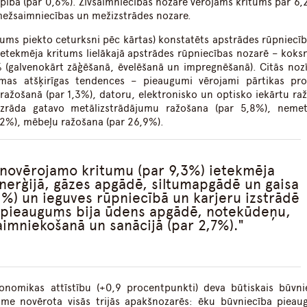
pībā (par 0,6%). Zivsaimniecības nozarē vērojams kritums par 6,
mežsaimniecības un mežizstrādes nozare.
itums piekto ceturksni pēc kārtas) konstatēts apstrādes rūpniecīb
ietekmēja kritums lielākajā apstrādes rūpniecības nozarē – koks
 (galvenokārt zāģēšanā, ēvelēšanā un impregnēšanā). Citās noz
amas atšķirīgas tendences – pieaugumi vērojami pārtikas pr
 ražošanā (par 1,3%), datoru, elektronisko un optisko iekārtu ra
zrāda gatavo metālizstrādājumu ražošana (par 5,8%), nemet
,2%), mēbeļu ražošana (par 26,9%).
 novērojamo kritumu (par 9,3%) ietekmēja
nerģijā, gāzes apgādē, siltumapgādē un gaisa
1%) un ieguves rūpniecībā un karjeru izstrādē
t pieaugums bija ūdens apgādē, notekūdeņu,
imniekošanā un sanācijā (par 2,7%).
onomikas attīstību (+0,9 procentpunkti) deva būtiskais būvni
sme novērota visās trijās apakšnozarēs: ēku būvniecība pieau