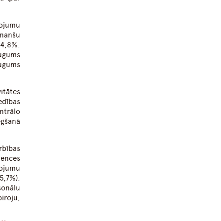
pojumu
inanšu
4,8%.
augums
augums
itātes
edības
ntrālo
egšanā
rbības
dences
pojumu
5,7%).
sonālu
iroju,