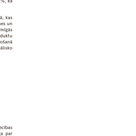
2%, kā
ā, kas
nes un
īmīgās
oduktu
žošanā
ālisko
ecības
ga par