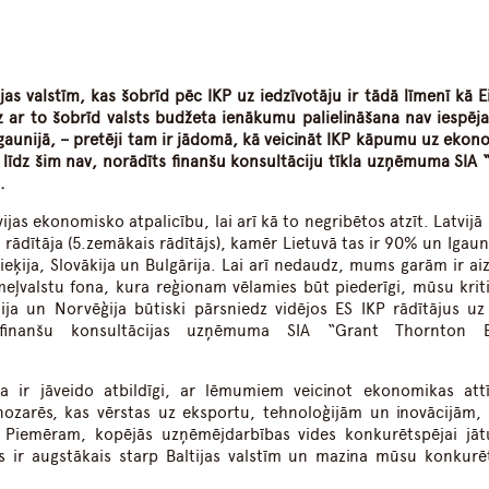
dIn
atsApp
as valstīm, kas šobrīd pēc IKP uz iedzīvotāju ir tādā līmenī kā E
dz ar to šobrīd valsts budžeta ienākumu palielināšana nav iespēj
gaunijā, – pretēji tam ir jādomā, kā veicināt IKP kāpumu uz ekon
j līdz šim nav, norādīts finanšu konsultāciju tīkla uzņēmuma SIA 
.
jas ekonomisko atpalicību, lai arī kā to negribētos atzīt. Latvijā
 rādītāja (5.zemākais rādītājs), kamēr Lietuvā tas ir 90% un Igaun
Grieķija, Slovākija un Bulgārija. Lai arī nedaudz, mums garām ir ai
eļvalstu fona, kura reģionam vēlamies būt piederīgi, mūsu kriti
ānija un Norvēģija būtiski pārsniedz vidējos ES IKP rādītājus uz
a finanšu konsultācijas uzņēmuma SIA “Grant Thornton Ba
ika ir jāveido atbildīgi, ar lēmumiem veicinot ekonomikas attī
ši nozarēs, kas vērstas uz eksportu, tehnoloģijām un inovācijām, 
. Piemēram, kopējās uzņēmējdarbības vides konkurētspējai jāt
 ir augstākais starp Baltijas valstīm un mazina mūsu konkurē