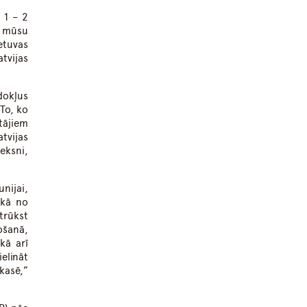
 1 – 2
t mūsu
etuvas
tvijas
dokļus
To, ko
tājiem
tvijas
eksni,
unijai,
ukā no
trūkst
ošanā,
kā arī
elināt
kasē,”