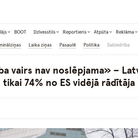
lājs
BOOT
Dzīvesstils
Reportieris
Atpūta
Reklāma
minālziņas
Laika ziņas
Pasaulē
Politika
Sabiedrība
ība vairs nav noslēpjama» – Latv
tikai 74% no ES vidējā rādītāja