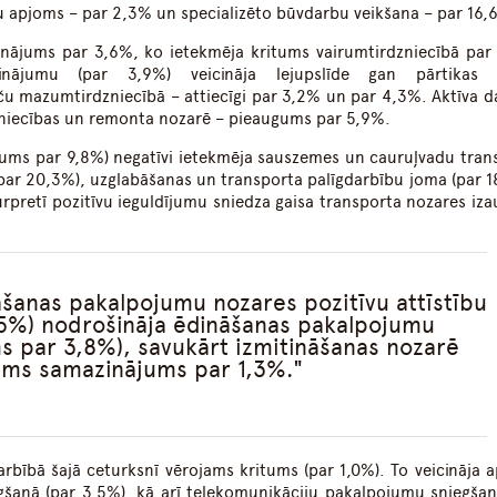
u apjoms – par 2,3% un specializēto būvdarbu veikšana – par 16,
inājums par 3,6%, ko ietekmēja kritums vairumtirdzniecībā par
inājumu (par 3,9%) veicināja lejupslīde gan pārtikas 
u mazumtirdzniecībā – attiecīgi par 3,2% un par 4,3%. Aktīva d
zniecības un remonta nozarē – pieaugums par 5,9%.
tums par 9,8%) negatīvi ietekmēja sauszemes un cauruļvadu tran
(par 20,3%), uzglabāšanas un transporta palīgdarbību joma (par 1
urpretī pozitīvu ieguldījumu sniedza gaisa transporta nozares iz
āšanas pakalpojumu nozares pozitīvu attīstību
5%) nodrošināja ēdināšanas pakalpojumu
s par 3,8%), savukārt izmitināšanas nozarē
ams samazinājums par 1,3%.
rbībā šajā ceturksnī vērojams kritums (par 1,0%). To veicināja 
gšanā (par 3,5%), kā arī telekomunikāciju pakalpojumu sniegšan