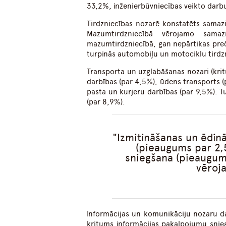
33,2%, inženierbūvniecības veikto darb
Tirdzniecības nozarē konstatēts samaz
Mazumtirdzniecībā vērojamo samaz
mazumtirdzniecībā, gan nepārtikas preč
turpinās automobiļu un motociklu tird
Transporta un uzglabāšanas nozari (kri
darbības (par 4,5%), ūdens transports 
pasta un kurjeru darbības (par 9,5%). T
(par 8,9%).
Izmitināšanas un ēdin
(pieaugums par 2,
sniegšana (pieaugum
vēroj
Informācijas un komunikāciju nozaru da
kritums informācijas pakalpojumu snie