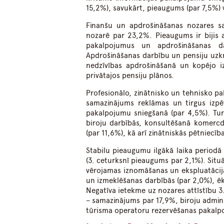
15,2%), savukārt, pieaugums (par 7,5%
Finanšu un apdrošināšanas nozares 
nozarē par 23,2%. Pieaugums ir bijis 
pakalpojumus un apdrošināšanas d
Apdrošināšanas darbību un pensiju uzk
nedzīvības apdrošināšanā un kopējo i
privātajos pensiju plānos.
Profesionālo, zinātnisko un tehnisko p
samazinājums reklāmas un tirgus izpē
pakalpojumu sniegšanā (par 4,5%). Turp
biroju darbībās, konsultēšanā komercd
(par 11,6%), kā arī zinātniskās pētniecīb
Stabilu pieaugumu ilgākā laika period
(3. ceturksnī pieaugums par 2,1%). Situā
vērojamas iznomāšanas un ekspluatācij
un izmeklēšanas darbībās (par 2,0%), ē
Negatīva ietekme uz nozares attīstību 
– samazinājums par 17,9%, biroju admin
tūrisma operatoru rezervēšanas pakalp