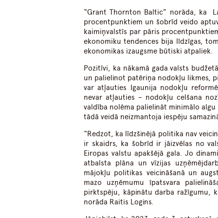
“Grant Thornton Baltic” norāda, ka La
procentpunktiem un šobrīd veido aptuve
kaimiņvalstīs par pāris procentpunktie
ekonomiku tendences bija līdzīgas, tomēr
ekonomikas izaugsme būtiski atpaliek.
Pozitīvi, ka nākamā gada valsts budžet
un palielinot patēriņa nodokļu likmes,
var atļauties Igaunija nodokļu reformē
nevar atļauties – nodokļu celšana nozī
valdība nolēma palielināt minimālo algu 
tādā veidā neizmantoja iespēju samazin
“Redzot, ka līdzšinējā politika nav veici
ir skaidrs, ka šobrīd ir jāizvēlas no v
Eiropas valstu apakšējā gala. Jo dina
atbalsta plāna un vīzijas uzņēmējdarbī
mājokļu politikas veicināšanā un augs
mazo uzņēmumu īpatsvara palielināša
pirktspēju, kāpinātu darba ražīgumu, 
norāda Raitis Logins.