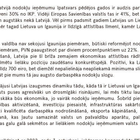
tvijā nodokļu ieņēmumu īpatsvars pēdējos gados ir audzis par
ni 30% no IKP. Vidēji Eiropas Savienības valstīs tas ir 41%, be
m augstāks nekā Latvijā. Vēl pirms padsmit gadiem Latvijas un Li
 tagad Lietuva un Igaunija ir līdzīgā attīstības līmenī, kamēr La
ā valdība nav sekojusi Igaunijas piemēram, būtiski reformējot no
 piemēram, PVN paaugstinot par diviem procentpunktiem uz 22%. 
šanā, Latvija pie šī brīža zemajiem ekonomikas attīstības rādī
mētu lielāku pozīciju zaudēšanu konkurētspējā. Pozitīvi, ka La
līdz 700 eiro, bet diemžēl nepalielināja neapliekamā minimuma sli
āt pie mums tā jau augsto darbaspēka nodokļu slogu.
nājusi Latvijas izaugsmes dinamiku tādu, kāda tā ir Lietuvai un Iga
alsts puses agresīvāki un drosmīgāki risinājumi, lai mēs tiktu la
miskāka būs ekonomika, jo vairāk nodokļu ieņēmumu. Šobrīd pie
bas aktivizēšanā, investīciju piesaistē, infrastruktūras sakārt
ti kvalificēta darbaspēka nodrošināšanā, eksporta kāpināšanā, 
nā, kas ļautu samazināt valsts un pašvaldību aparātu, pali
kas galu galā sekmētos ar lielākiem nodokļu ieņēmumiem valsts 