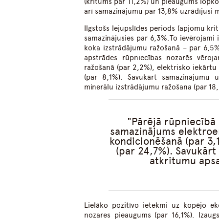
(kritums par 11,2%) un pieaugums lopko
arī samazinājumu par 13,8% uzrādījusi 
Ilgstošs lejupslīdes periods (apjomu kr
samazinājusies par 6,3%.To ievērojami 
koka izstrādājumu ražošanā – par 6,5%
apstrādes rūpniecības nozarēs vēroj
ražošanā (par 2,2%), elektrisko iekārtu
(par 8,1%). Savukārt samazinājumu u
minerālu izstrādājumu ražošana (par 18
Pārējā rūpniecībā
samazinājums elektroe
kondicionēšanā (par 3,
(par 24,7%). Savukār
atkritumu apsa
Lielāko pozitīvo ietekmi uz kopējo ek
nozares pieaugums (par 16,1%). Izaug