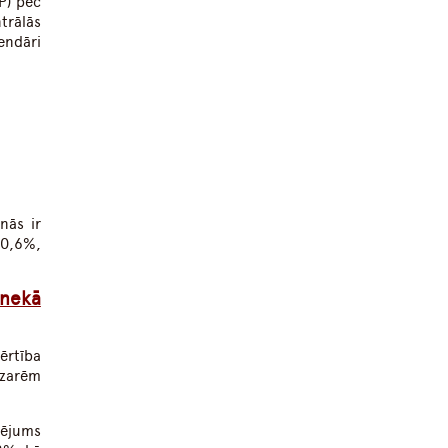
P) pēc
trālās
endāri
nās ir
 0,6%,
 nekā
ērtība
ozarēm
tējums