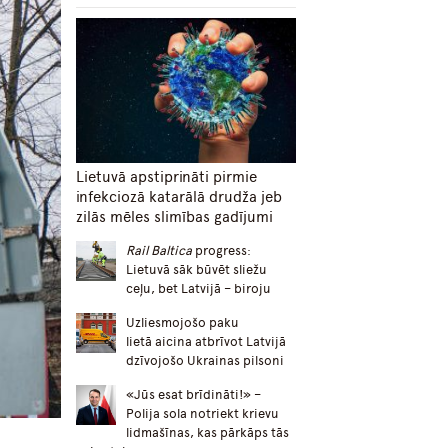
Lietuvā apstiprināti pirmie
infekciozā katarālā drudža jeb
zilās mēles slimības gadījumi
Rail Baltica
progress:
Lietuvā sāk būvēt sliežu
ceļu, bet Latvijā – biroju
Uzliesmojošo paku
lietā aicina atbrīvot Latvijā
dzīvojošo Ukrainas pilsoni
«Jūs esat brīdināti!» –
Polija sola notriekt krievu
lidmašīnas, kas pārkāps tās