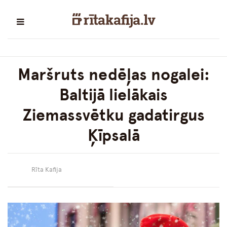
Maršruts nedēļas nogalei:
Baltijā lielākais
Ziemassvētku gadatirgus
Ķīpsalā
Rīta Kafija