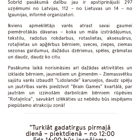
Šobrīd pasākumā dalību jau ir apstiprinājuši 297
uzņēmumi no Latvijas, 112 – no Lietuvas un 14 – no
Igaunijas, informē organizatori.
Ikviens apmeklētājs varēs atrast savai gaumei
piemērotākās dāvanas – koka un māla izstrādājumus,
tekstilu, radošus rokdarbus, rotaslietas, aksesuārus,
rotaļlietas un apģērbus bērniem, sveces, ziepes, ziemas
sezonas gardumus, dažādus dzērienus, spēles, grāmatas
un daudz, daudz ko citu.
Pasākuma laikā norisināsies arī dažādas aktivitātes un
izklaide bērniem, jauniešiem un ģimenēm – Ziemassvētku
sajūtu varēs izbaudīt “Lidolande” karuseļos, daudz spēļu
un jautrības varēs piedzīvot “Brain Games” kvartālā, par
jautrām un izzinošām darbnīcām bērniem rūpēsies
“Rotaļnīca”, savukārt izlēkāties uz nebēdu būs iespējams
piepūšamo atrakciju zonā!
Turklāt gadatirgus pirmajā
dienā – piektdienā – no 12:00
līdz 16:00 būs iespējams