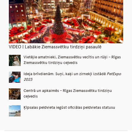
VIDEO | Labākie Ziemassvētku tirdziņi pasaulē
Vietējie amatnieki, Ziemassvētku vecītis un rūķi – Rīgas
Ziemassvētku tirdziņu ceļvedis
Ideja brīvdienām: Suņi, kaķi un zirnekļi izstādē
PetExpo
2023
Centrā un apkaimēs – Rīgas Ziemassvētku tirdziņu
ceļvedis
Ķīpsalas peldvieta iegūst oficiālas peldvietas statusu