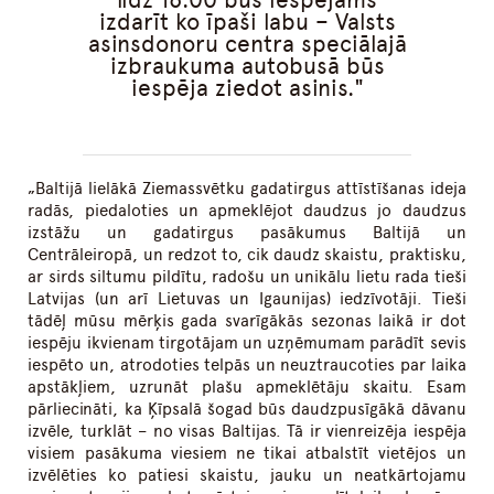
izdarīt ko īpaši labu – Valsts
asinsdonoru centra speciālajā
izbraukuma autobusā būs
iespēja ziedot asinis.
„Baltijā lielākā Ziemassvētku gadatirgus attīstīšanas ideja
radās, piedaloties un apmeklējot daudzus jo daudzus
izstāžu un gadatirgus pasākumus Baltijā un
Centrāleiropā, un redzot to, cik daudz skaistu, praktisku,
ar sirds siltumu pildītu, radošu un unikālu lietu rada tieši
Latvijas (un arī Lietuvas un Igaunijas) iedzīvotāji. Tieši
tādēļ mūsu mērķis gada svarīgākās sezonas laikā ir dot
iespēju ikvienam tirgotājam un uzņēmumam parādīt sevis
iespēto un, atrodoties telpās un neuztraucoties par laika
apstākļiem, uzrunāt plašu apmeklētāju skaitu. Esam
pārliecināti, ka Ķīpsalā šogad būs daudzpusīgākā dāvanu
izvēle, turklāt – no visas Baltijas. Tā ir vienreizēja iespēja
visiem pasākuma viesiem ne tikai atbalstīt vietējos un
izvēlēties ko patiesi skaistu, jauku un neatkārtojamu