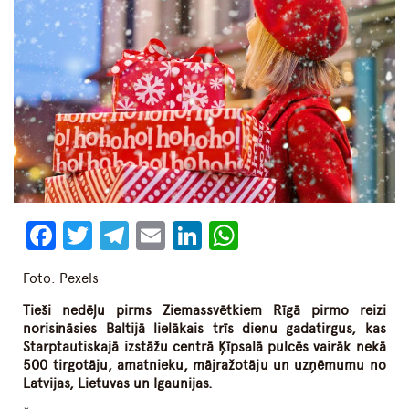
Facebook
Twitter
Telegram
Email
LinkedIn
WhatsApp
Foto: Pexels
Tieši nedēļu pirms Ziemassvētkiem Rīgā pirmo reizi
norisināsies Baltijā lielākais trīs dienu gadatirgus, kas
Starptautiskajā izstāžu centrā Ķīpsalā pulcēs vairāk nekā
500 tirgotāju, amatnieku, mājražotāju un uzņēmumu no
Latvijas, Lietuvas un Igaunijas.