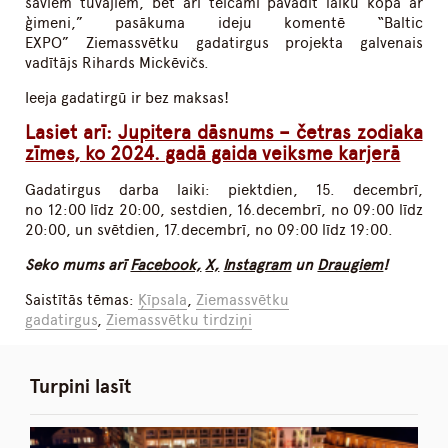
saviem tuvajiem, bet arī teicami pavadīt laiku kopā ar
ģimeni,” pasākuma ideju komentē “Baltic
EXPO” Ziemassvētku gadatirgus projekta galvenais
vadītājs Rihards Mickēvičs.
Ieeja gadatirgū ir bez maksas!
Lasiet arī:
Jupitera dāsnums – četras zodiaka
zīmes, ko 2024. gadā gaida veiksme karjerā
Gadatirgus darba laiki: piektdien, 15. decembrī,
no 12:00 līdz 20:00, sestdien, 16.decembrī, no 09:00 līdz
20:00, un svētdien, 17.decembrī, no 09:00 līdz 19:00.
Seko mums arī
Facebook,
X,
Instagram
un
Draugiem
!
Saistītās tēmas:
Ķīpsala
,
Ziemassvētku
gadatirgus
,
Ziemassvētku tirdziņi
Turpini lasīt