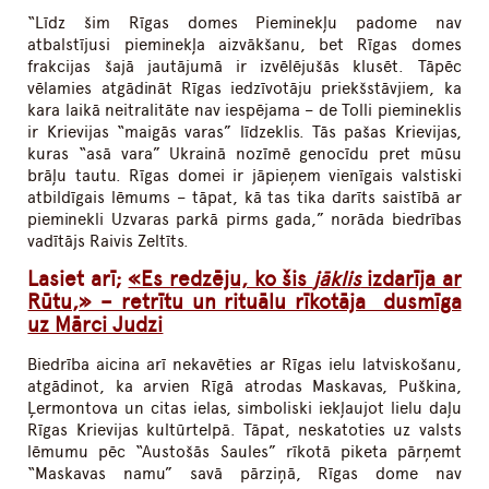
“Līdz šim Rīgas domes Pieminekļu padome nav
atbalstījusi pieminekļa aizvākšanu, bet Rīgas domes
frakcijas šajā jautājumā ir izvēlējušās klusēt. Tāpēc
vēlamies atgādināt Rīgas iedzīvotāju priekšstāvjiem, ka
kara laikā neitralitāte nav iespējama – de Tolli piemineklis
ir Krievijas “maigās varas” līdzeklis. Tās pašas Krievijas,
kuras “asā vara” Ukrainā nozīmē genocīdu pret mūsu
brāļu tautu. Rīgas domei ir jāpieņem vienīgais valstiski
atbildīgais lēmums – tāpat, kā tas tika darīts saistībā ar
pieminekli Uzvaras parkā pirms gada,” norāda biedrības
vadītājs Raivis Zeltīts.
Lasiet arī;
«Es redzēju, ko šis
jāklis
izdarīja ar
Rūtu,» – retrītu un rituālu rīkotāja dusmīga
uz Mārci Judzi
Biedrība aicina arī nekavēties ar Rīgas ielu latviskošanu,
atgādinot, ka arvien Rīgā atrodas Maskavas, Puškina,
Ļermontova un citas ielas, simboliski iekļaujot lielu daļu
Rīgas Krievijas kultūrtelpā. Tāpat, neskatoties uz valsts
lēmumu pēc “Austošās Saules” rīkotā piketa pārņemt
“Maskavas namu” savā pārziņā, Rīgas dome nav