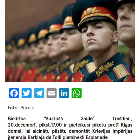
Facebook
Twitter
Telegram
Email
LinkedIn
WhatsApp
Foto: Pexels
Biedrība “Austošā Saule” trešdien,
20.decembrī, plkst.17.00 ir pieteikusi piketu pretī Rīgas
domei, lai aicinātu pilsētu demontēt Krievijas impērijas
ģenerāļa Barklaja de Tolli pieminekli Esplanādē.