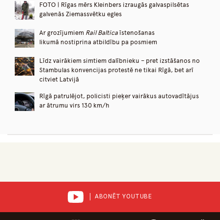
FOTO | Rīgas mērs Kleinbers izraugās galvaspilsētas
galvenās Ziemassvētku egles
Ar grozījumiem
Rail Baltica
īstenošanas
likumā nostiprina atbildību pa posmiem
Līdz vairākiem simtiem dalībnieku – pret izstāšanos no
Stambulas konvencijas protestē ne tikai Rīgā, bet arī
citviet Latvijā
Rīgā patrulējot, policisti pieķer vairākus autovadītājus
ar ātrumu virs 130 km/h
ABONĒT YOUTUBE