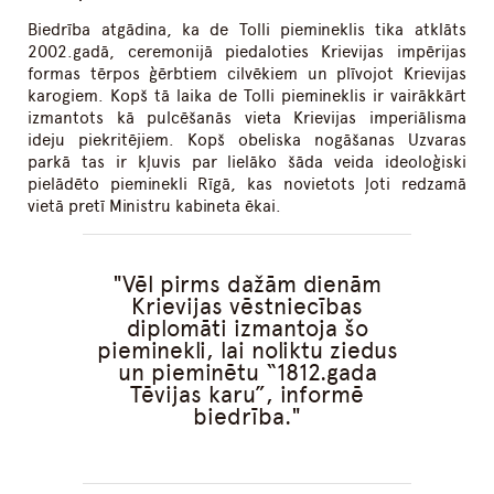
Biedrība atgādina, ka de Tolli piemineklis tika atklāts
2002.gadā, ceremonijā piedaloties Krievijas impērijas
formas tērpos ģērbtiem cilvēkiem un plīvojot Krievijas
karogiem. Kopš tā laika de Tolli piemineklis ir vairākkārt
izmantots kā pulcēšanās vieta Krievijas imperiālisma
ideju piekritējiem. Kopš obeliska nogāšanas Uzvaras
parkā tas ir kļuvis par lielāko šāda veida ideoloģiski
pielādēto pieminekli Rīgā, kas novietots ļoti redzamā
vietā pretī Ministru kabineta ēkai.
Vēl pirms dažām dienām
Krievijas vēstniecības
diplomāti izmantoja šo
pieminekli, lai noliktu ziedus
un pieminētu “1812.gada
Tēvijas karu”, informē
biedrība.