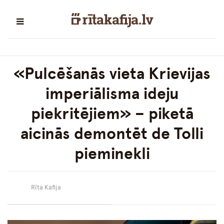
«Pulcēšanās vieta Krievijas
imperiālisma ideju
piekritējiem» – piketā
aicinās demontēt de Tolli
pieminekli
Rīta Kafija