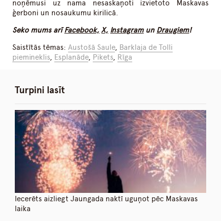
noņēmusi uz nama nesaskaņoti izvietoto Maskavas
ģerboni un nosaukumu kirilicā.
Seko mums arī
Facebook,
X,
Instagram
un
Draugiem
!
Saistītās tēmas:
Austošā Saule
,
Barklaja de Tolli
piemineklis
,
Esplanāde
,
Pikets
,
Rīga
Turpini lasīt
Iecerēts aizliegt Jaungada naktī uguņot pēc Maskavas
laika