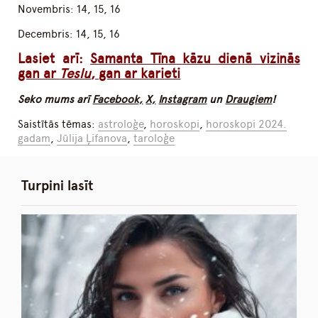
Novembris: 14, 15, 16
Decembris: 14, 15, 16
Lasiet arī:
Samanta Tīna kāzu dienā vizinās
gan ar
Teslu
, gan ar karieti
Seko mums arī
Facebook,
X,
Instagram
un
Draugiem
!
Saistītās tēmas:
astroloģe
,
horoskopi
,
horoskopi 2024.
gadam
,
Jūlija Ļifanova
,
taroloģe
Turpini lasīt