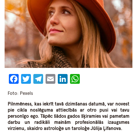
Facebook
Twitter
Telegram
Email
LinkedIn
WhatsApp
Foto: Pexels
Pilnmēness, kas iekrīt tavā dzimšanas datumā, var novest
pie cikla noslēguma attiecībās ar otro pusi vai tavu
personīgo ego. Tāpēc šādos gados šķiramies vai pametam
darbu un radikāli mainām profesionālās izaugsmes
virzienu, skaidro astroloģe un taroloģe Jūlija Ļifanova.