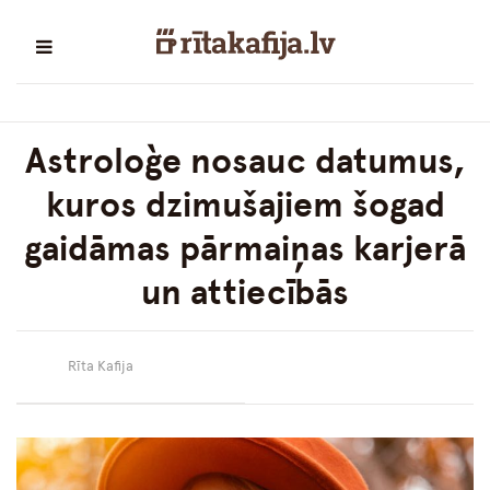
Astroloģe nosauc datumus,
kuros dzimušajiem šogad
gaidāmas pārmaiņas karjerā
un attiecībās
Rīta Kafija