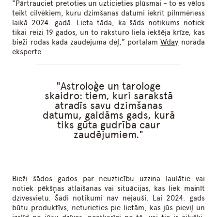
“Pārtrauciet pretoties un uzticieties plūsmai – to es vēlos
teikt cilvēkiem, kuru dzimšanas datumi iekrīt pilnmēness
laikā 2024. gadā. Lieta tāda, ka šāds notikums notiek
tikai reizi 19 gados, un to raksturo liela iekšēja krīze, kas
bieži rodas kāda zaudējuma dēļ,” portālam
Wday
norāda
eksperte.
Astroloģe un tarologe
skaidro: tiem, kuri sarakstā
atradīs savu dzimšanas
datumu, gaidāms gads, kurā
tiks gūta gudrība caur
zaudējumiem.
Bieži šādos gados par neuzticību uzzina laulātie vai
notiek pēkšņas atlaišanas vai situācijas, kas liek mainīt
dzīvesvietu. Šādi notikumi nav nejauši. Lai 2024. gads
būtu produktīvs, neturieties pie lietām, kas jūs pieviļ un