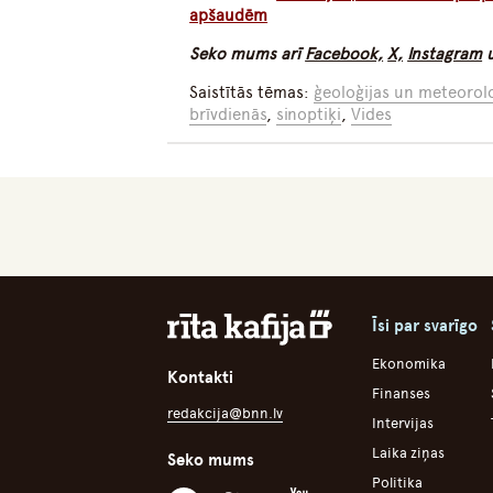
apšaudēm
Seko mums arī
Facebook,
X,
Instagram
Saistītās tēmas:
ģeoloģijas un meteorolo
brīvdienās
,
sinoptiķi
,
Vides
Īsi par svarīgo
Ekonomika
Kontakti
Finanses
redakcija@bnn.lv
Intervijas
Laika ziņas
Seko mums
Politika