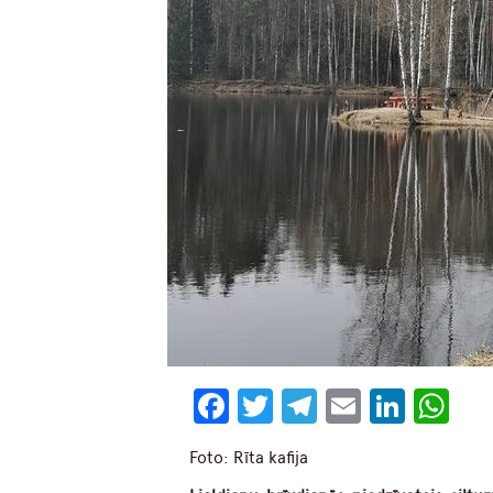
Facebook
Twitter
Telegram
Email
Linke
Wh
Foto: Rīta kafija