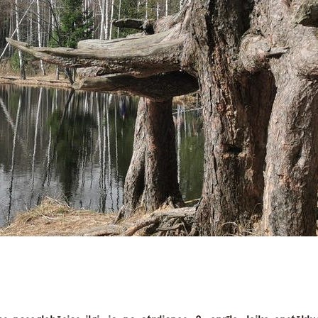
dIn
atsApp