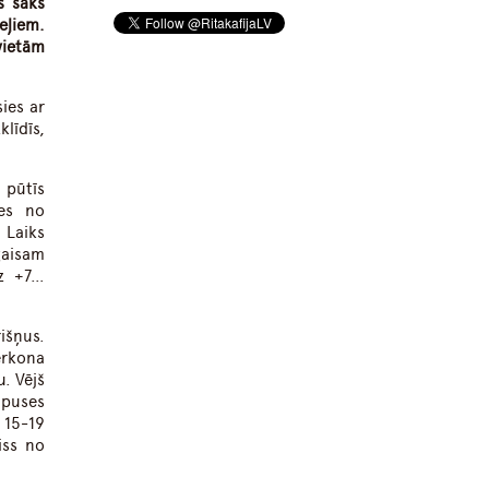
s sāks
eļiem.
vietām
ies ar
līdīs,
 pūtīs
ies no
 Laiks
gaisam
dz +7…
išņus.
ērkona
. Vējš
 puses
 15-19
iss no