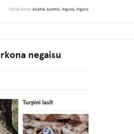
Vārda diena:
Ausma, Ausmis, Inguna, Inguns
ērkona negaisu
Turpini lasīt