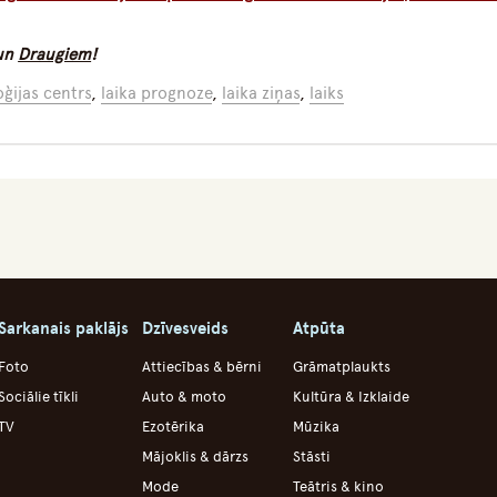
un
Draugiem
!
ģijas centrs
,
laika prognoze
,
laika ziņas
,
laiks
Sarkanais paklājs
Dzīvesveids
Atpūta
Foto
Attiecības & bērni
Grāmatplaukts
Sociālie tīkli
Auto & moto
Kultūra & Izklaide
TV
Ezotērika
Mūzika
Mājoklis & dārzs
Stāsti
Mode
Teātris & kino