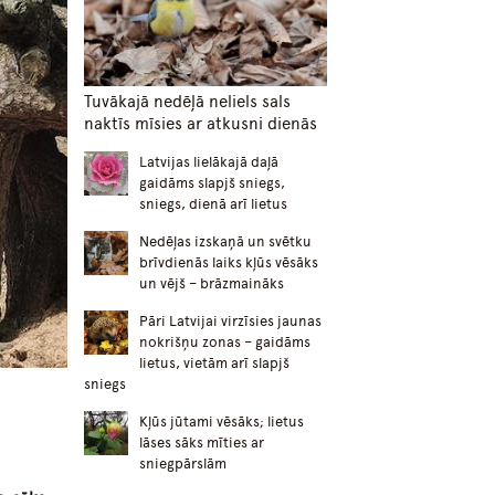
Tuvākajā nedēļā neliels sals
naktīs mīsies ar atkusni dienās
Latvijas lielākajā daļā
gaidāms slapjš sniegs,
sniegs, dienā arī lietus
Nedēļas izskaņā un svētku
brīvdienās laiks kļūs vēsāks
un vējš – brāzmaināks
Pāri Latvijai virzīsies jaunas
nokrišņu zonas – gaidāms
lietus, vietām arī slapjš
sniegs
Kļūs jūtami vēsāks; lietus
lāses sāks mīties ar
sniegpārslām