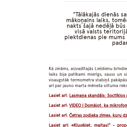
Tālākajās dienās s
mākoņains laiks, tomē
nakts šajā nedēļā būs
visā valsts terito
piektdienas pie mums a
padar
Kā zināms, aizvadītajās Lieldienu brīvdie
laiks bija patīkami mierīgs, sauss un si
visaugstāk termometra stabiņš pakāpās 
arī par jauno marta mēneša siltuma rek
Lasiet arī:
Lasmaņa skandāls: Soctīklos r
Lasiet arī:
VIDEO | Domājot, ka mikrofons 
Lasiet arī:
Četras zodiaka zīmes, kuru dz
Lasiet arī:
«Klusējiet, maitas!” – pro