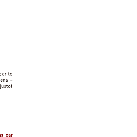
z ar to
iena –
ļūstot
as par