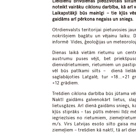
Lieldienu brīvdienās piedzīvotais siltu
noteikt vairāku ciklonu darbība, kā arī 
Laikapstākļi būs mainīgi – tie kļūs v
gaidāms arī pērkona negaiss un sniegs.
Otrdienvalsts teritorijai pietuvosies ja
nokrišņiem bagātu un vējainu laiku. De
informē Vides, ģeoloģijas un meteoroloģ
Dienas laikā vietām rietumu un centr
austrumu puses vējš, bet priekšpusdi
dienvidrietumiem, rietumiem un pastipr
vēl būs patīkami silts – dienā lielāk
saglabājoties Latgalē, tur +18…+21 g
+12 grādiem.
Trešdien ciklona darbība būs jūtama vēl 
Naktī gaidāms galvenokārt lietus, sla
lietusgāzes. Arī dienā gaidāms sniegs, k
kļūs stiprāks – tas pūtīs mēreni līdz 
iegriezīsies no rietumiem, ziemeļrietu
m/s. Virs Latvijas esošo silto gaisa
ziemeļiem – trešdien kā naktī, tā arī d