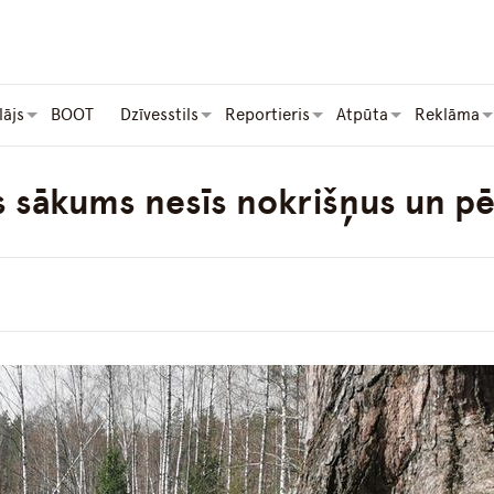
lājs
BOOT
Dzīvesstils
Reportieris
Atpūta
Reklāma
 sākums nesīs nokrišņus un p