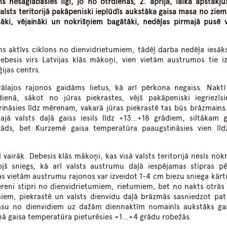
ms nesaglabāsies ilgi, jo no otrdienas, 2. aprīļa, laika apstākļu
valsts teritorijā pakāpeniski ieplūdīs aukstāka gaisa masa no ziem
ēsāki, vējaināki un nokrišņiem bagātāki, nedēļas pirmajā pusē 
uns aktīvs ciklons no dienvidrietumiem, tādēļ darba nedēļa iesāks
besis virs Latvijas klās mākoņi, vien vietām austrumos tie izk
ijas centrs.
ālajos rajonos gaidāms lietus, kā arī pērkona negaiss. Naktī
enā, sākot no jūras piekrastes, vējš pakāpeniski iegriezīs
ināsies līdz mērenam, vakarā jūras piekrastē tas būs brāzmains.
ajā valsts daļā gaiss iesils līdz +13…+18 grādiem, siltākam 
rāds, bet Kurzemē gaisa temperatūra paaugstināsies vien lī
vairāk. Debesis klās mākoņi, kas visā valsts teritorijā nesīs nokr
pjš sniegs, kā arī valsts austrumu daļā iespējamas stipras p
as vietām austrumu rajonos var izveidot 1-4 cm biezu sniega kārtu
mēreni stipri no dienvidrietumiem, rietumiem, bet no nakts otrās
miem, piekrastē un valsts dienvidu daļā brāzmās sasniedzot pat
 masu no dienvidiem uz dažām diennaktīm nomainīs aukstāks ga
ienā gaisa temperatūra pieturēsies +1…+4 grādu robežās.