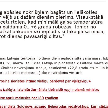
aglabāsies nokrišņiem bagāts un lielākoties
r vējš uz dažām dienām pierims. Visaukstākā
 ceturtdien, kad minimālā gaisa temperatūra
rijā gaidāma 0…+6 grādu robežās. Tomēr no
tkal pakāpeniski ieplūdīs siltāka gaisa masa,
ot dienas pavasarīgi siltas.
nās Latvijas teritorijā no dienvidiem ieplūda siltā gaisa masa, līd
lts. 31. martā teju visā Latvijā ir piedzīvota vissiltākā marta d
Skultes novērojumu stacijā, sasniedzot +22,8 grādu atzīmi un k
ordu Latvijas meteoroloģisko novērojumu vēsturē.
osina sievietes intīmo vietiņu pārdēvēt par «jelgaviņu»
izslēgts, latviešu žurnālists tiešraidē rupji nolamā ministru
īve aprīlī mainīsies par 180 grādiem
pagandists Solovjovs apsauc Belgorodas iedzīvotājus, kuri sūdz