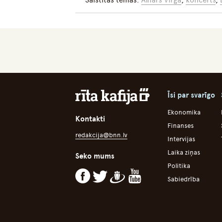
Saistītās tēmas:
Ainārs Virga
,
koncerts
,
Īsi par svarīgo
Ekonomika
Kontakti
Finanses
redakcija@bnn.lv
Intervijas
Laika ziņas
Seko mums
Politika
Sabiedrība