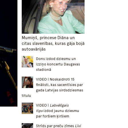
Mumiņš, princese Diāna un
citas slavenības, kuras gāja bojā
autoavārijās
Dons izdod dziesmu un
izziņo koncertu Daugavas
stadionā
VIDEO | Noskaidroti 15
finālisti, kas sacentīsies par
gada Latvijas sirdsdziesmas
titulu
VIDEO |
Labvēlīgais
tips
izdod jaunu dziesmu
par foršiem ķiršiem
Strīds par preču zīmes
Līvi