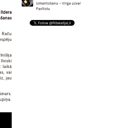
izmantošanu – Virga uzvar
Pavītolu
līdera
mšanas
u Raču
espēju
īnišķa
īviski
 laikā
s, vai
iz, jau
inars.
upiņa.