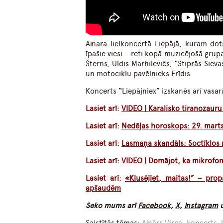
Ainara lielkoncertā Liepājā, kuram dot
īpašie viesi – reti kopā muzicējošā grup
Šterns, Uldis Marhilevičs, “Stiprās Sie
un motociklu pavēlnieks Frīdis.
Koncerts “Liepājniex” izskanēs arī vasar
Lasiet arī:
VIDEO | Karalisko tiranozauru
Lasiet arī:
Nedēļas horoskops: 29. marts 
Lasiet arī:
Lasmaņa skandāls: Soctīklos r
Lasiet arī:
VIDEO | Domājot, ka mikrofons 
Lasiet arī:
«Klusējiet, maitas!” – pro
apšaudēm
Seko mums arī
Facebook,
X,
Instagram