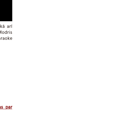
kā arī
 Modris
araoke
as par