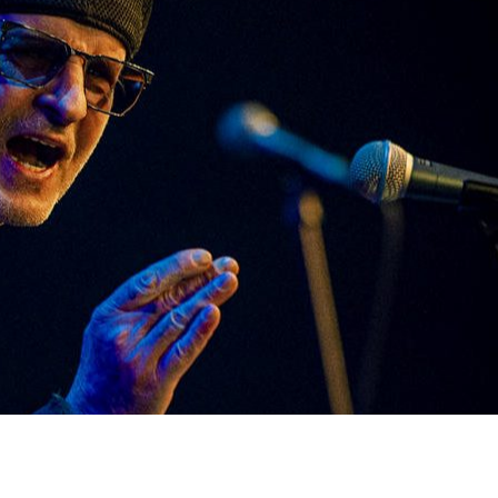
dIn
atsApp