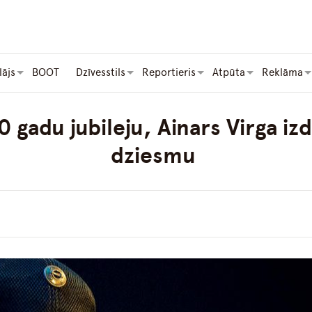
lājs
BOOT
Dzīvesstils
Reportieris
Atpūta
Reklāma
0 gadu jubileju, Ainars Virga iz
dziesmu