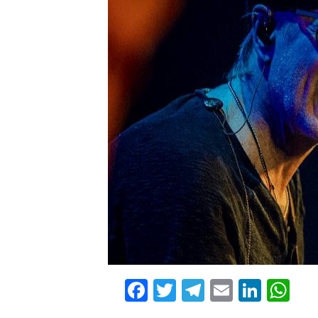
Facebook
Twitter
Telegram
Email
Linke
Wh