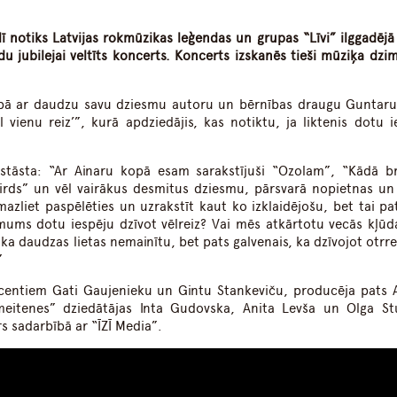
ī notiks Latvijas rokmūzikas leģendas un grupas “Līvi” ilggadējā 
u jubilejai veltīts koncerts. Koncerts izskanēs tieši mūziķa dzi
pā ar daudzu savu dziesmu autoru un bērnības draugu Guntar
l vienu reiz’”, kurā apdziedājis, kas notiktu, ja liktenis dotu i
tāsta: “Ar Ainaru kopā esam sarakstījuši “Ozolam”, “Kādā br
sirds” un vēl vairākus desmitus dziesmu, pārsvarā nopietnas un l
zliet paspēlēties un uzrakstīt kaut ko izklaidējošu, bet tai pat
 mums dotu iespēju dzīvot vēlreiz? Vai mēs atkārtotu vecās kļūda
, ka daudzas lietas nemainītu, bet pats galvenais, ka dzīvojot otrre
”
centiem Gati Gaujenieku un Gintu Stankeviču, producēja pats A
 meitenes” dziedātājas Inta Gudovska, Anita Levša un Olga St
s sadarbībā ar “ĪZĪ Media”.