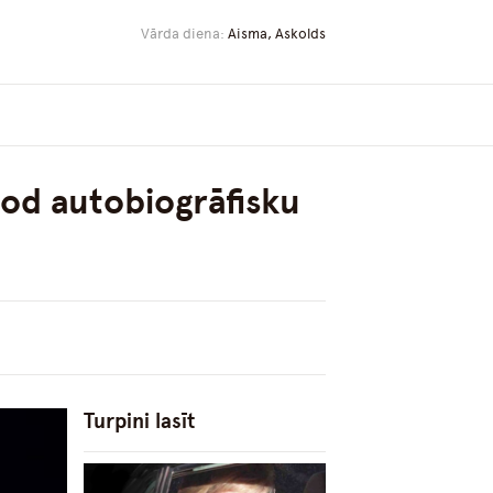
Vārda diena:
Aisma, Askolds
dod autobiogrāfisku
Turpini lasīt