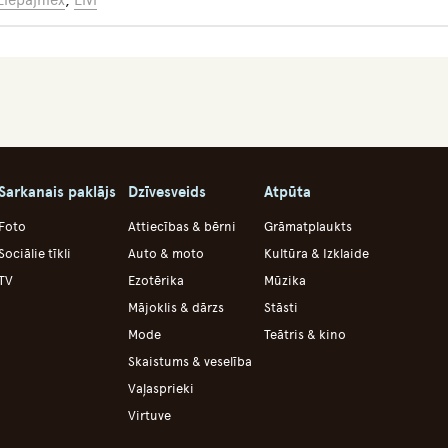
Liepājniex
,
Līvi
Sarkanais paklājs
Dzīvesveids
Atpūta
Foto
Attiecības & bērni
Grāmatplaukts
Sociālie tīkli
Auto & moto
Kultūra & Izklaide
TV
Ezotērika
Mūzika
Mājoklis & dārzs
Stāsti
Mode
Teātris & kino
Skaistums & veselība
Vaļasprieki
Virtuve