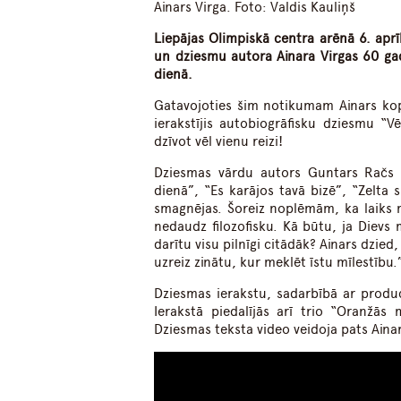
Ainars Virga. Foto: Valdis Kauliņš
Liepājas Olimpiskā centra arēnā 6. aprīl
un dziesmu autora Ainara Virgas 60 gad
dienā.
Gatavojoties šim notikumam Ainars ko
ierakstījis autobiogrāfisku dziesmu “Vē
dzīvot vēl vienu reizi!
Dziesmas vārdu autors Guntars Račs s
dienā”, “Es karājos tavā bizē”, “Zelta 
smagnējas. Šoreiz noplēmām, ka laiks ma
nedaudz filozofisku. Kā būtu, ja Dievs
darītu visu pilnīgi citādāk? Ainars dzied
uzreiz zinātu, kur meklēt īstu mīlestību.
Dziesmas ierakstu, sadarbībā ar produ
Ierakstā piedalījās arī trio “Oranžās
Dziesmas teksta video veidoja pats Ainar