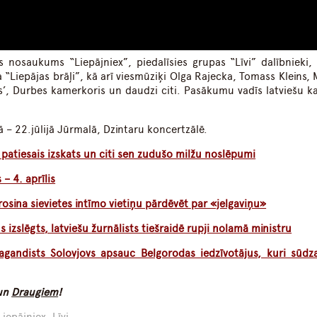
s nosaukums “Liepājniex”, piedalīsies grupas “Līvi” dalībnieki, 
a “Liepājas brāļi”, kā arī viesmūziķi Olga Rajecka, Tomass Kleins,
vas’, Durbes kamerkoris un daudzi citi. Pasākumu vadīs latviešu k
ā – 22.jūlijā Jūrmalā, Dzintaru koncertzālē.
 patiesais izskats un citi sen zudušo milžu noslēpumi
– 4. aprīlis
osina sievietes intīmo vietiņu pārdēvēt par «jelgaviņu»
izslēgts, latviešu žurnālists tiešraidē rupji nolamā ministru
pagandists Solovjovs apsauc Belgorodas iedzīvotājus, kuri sūdz
un
Draugiem
!