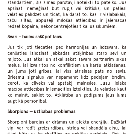
standartiem, šīs zīmes pārstāvji noteikti to pateiks. Jūs
apzināti nemēģināt būt rupjš vai kritisks, un patiesi
vēlaties palīdzēt un ticat, ka darāt to, kas ir vislabākais,
taču siltās, abpusēji mīlošās attiecībās ir jāiemācās
redzēt kopaina, nekoncentrējoties tikai uz sīkumiem.
Svari – bailes sašūpot laivu
Jūs tik ļoti tiecaties pēc harmonijas un līdzsvara, ka
cenšaties izlīdzināt jebkādas atšķirības starp sevi un
mīļoto. Jūs atkal un atkal sakāt savam partnerim sīkus
melus, lai izvairītos no konfliktiem un kāršu atklāšanas,
un jums ļoti gribas, lai viss atrisinās pats no sevis.
Briesmu signālus var nepamanīt līdz pēdējam brīdim,
cerot, ka cilvēks vai apstākļi mainīsies. Jūsu lielākā
mācība attiecībās ir iemācīties izteikties. Ja vēlaties kaut
ko mainīt, sakiet to. Atklātība un godīgums ļaus jums
augt kā personībai.
Skorpions — uzticības problēmas
Skorpioni barojas ar drāmas un afekta enerģiju. Dažkārt
viņi var radīt greizsirdības, strīda vai skandāla ainu, lai