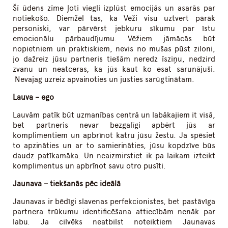
Šī ūdens zīme ļoti viegli izplūst emocijās un asarās par
notiekošo. Diemžēl tas, ka Vēži visu uztvert pārāk
personiski, var pārvērst jebkuru sīkumu par īstu
emocionālu pārbaudījumu. Vēžiem jāmācās būt
nopietniem un praktiskiem, nevis no mušas pūst ziloni,
jo dažreiz jūsu partneris tiešām neredz īsziņu, nedzird
zvanu un neatceras, ka jūs kaut ko esat sarunājuši.
Nevajag uzreiz apvainoties un justies sarūgtinātam.
Lauva – ego
Lauvām patīk būt uzmanības centrā un labākajiem it visā,
bet partneris nevar bezgalīgi apbērt jūs ar
komplimentiem un apbrīnot katru jūsu žestu. Ja spēsiet
to apzināties un ar to samierināties, jūsu kopdzīve būs
daudz patīkamāka. Un neaizmirstiet ik pa laikam izteikt
komplimentus un apbrīnot savu otro pusīti.
Jaunava – tiekšanās pēc ideālā
Jaunavas ir bēdīgi slavenas perfekcionistes, bet pastāvīga
partnera trūkumu identificēšana attiecībām nenāk par
labu. Ja cilvēks neatbilst noteiktiem Jaunavas