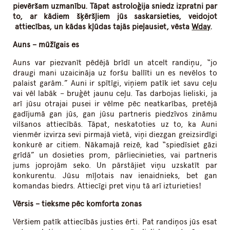
pievēršam uzmanību. Tāpat astroloģija sniedz izpratni par
to, ar kādiem šķēršļiem jūs saskarsieties, veidojot
attiecības, un kādas kļūdas tajās pieļausiet, vēsta
Wday
.
Auns – mūžīgais es
Auns var piezvanīt pēdējā brīdī un atcelt randiņu, “jo
draugi mani uzaicināja uz foršu ballīti un es nevēlos to
palaist garām.” Auni ir spītīgi, viņiem patīk iet savu ceļu
vai vēl labāk – bruģēt jaunu ceļu. Tas darbojas lieliski, ja
arī jūsu otrajai pusei ir vēlme pēc neatkarības, pretējā
gadījumā gan jūs, gan jūsu partneris piedzīvos zināmu
vilšanos attiecībās. Tāpat, neskatoties uz to, ka Auni
vienmēr izvirza sevi pirmajā vietā, viņi diezgan greizsirdīgi
konkurē ar citiem. Nākamajā reizē, kad “spiedīsiet gāzi
grīdā” un dosieties prom, pārliecinieties, vai partneris
jums joprojām seko. Un pārstājiet viņu uzskatīt par
konkurentu. Jūsu mīļotais nav ienaidnieks, bet gan
komandas biedrs. Attiecīgi pret viņu tā arī izturieties!
Vērsis – tieksme pēc komforta zonas
Vēršiem patīk attiecībās justies ērti. Pat randiņos jūs esat