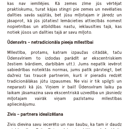
kas nav iemīlējies. Kā zemes zīme jūs vērtējat
praktiskumu, turat kājas stingri pie zemes un nevēlaties
dalīties savās sajūtās, bet jūsu mīļotajam ir jāredz un
jāsaprot, kā jūs jūtaties! Iemācieties attiecībās nomest
nopietnības un atbildības nastu, ieklausīties tajā, kas
notiek jūsos un dalīties tajā ar savu mīļoto.
Ūdensvīrs – netradicionāla pieeja mīlestībai
Mīlestība, protams, katram izpaužas citādāk, taču
Ūdensvīriem to izdodas parādīt ar ekscentriskiem
žestiem (vārdiem, darbībām utt.). Jums nepatīk ievērot
sabiedrības noteiktās normas, jums patīk pārsteigt, bet
dažreiz tas traucē partnerim, kurš ir pieradis redzēt
tradicionālākas jūtu izpausmes. Ne visi ir tik spilgti un
neparasti kā jūs. Viņiem ir bail! Ūdensvīram laiku pa
laikam jāsamazina sava ekscentriskā uzvedība un jāsniedz
mīļotajam vairāk viņam pazīstamu mīlestības
apliecinājumu.
Zivis – partnera idealizēšana
Zivis dievina savu iecerēto un nav šaubu, ka tam ir daudz