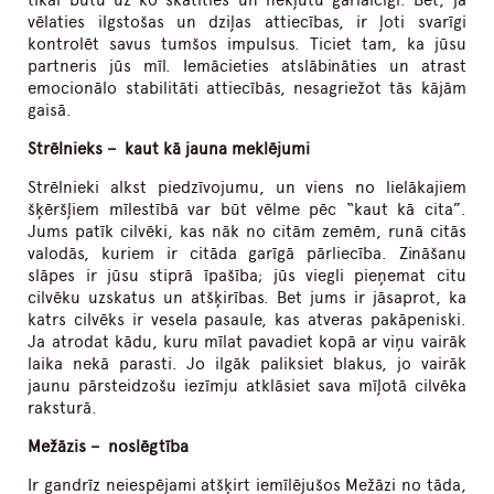
tikai būtu uz ko skatīties un nekļūtu garlaicīgi. Bet, ja
vēlaties ilgstošas un dziļas attiecības, ir ļoti svarīgi
kontrolēt savus tumšos impulsus. Ticiet tam, ka jūsu
partneris jūs mīl. Iemācieties atslābināties un atrast
emocionālo stabilitāti attiecībās, nesagriežot tās kājām
gaisā.
Strēlnieks – kaut kā jauna meklējumi
Strēlnieki alkst piedzīvojumu, un viens no lielākajiem
šķēršļiem mīlestībā var būt vēlme pēc “kaut kā cita”.
Jums patīk cilvēki, kas nāk no citām zemēm, runā citās
valodās, kuriem ir citāda garīgā pārliecība. Zināšanu
slāpes ir jūsu stiprā īpašība; jūs viegli pieņemat citu
cilvēku uzskatus un atšķirības. Bet jums ir jāsaprot, ka
katrs cilvēks ir vesela pasaule, kas atveras pakāpeniski.
Ja atrodat kādu, kuru mīlat pavadiet kopā ar viņu vairāk
laika nekā parasti. Jo ilgāk paliksiet blakus, jo vairāk
jaunu pārsteidzošu iezīmju atklāsiet sava mīļotā cilvēka
raksturā.
Mežāzis – noslēgtība
Ir gandrīz neiespējami atšķirt iemīlējušos Mežāzi no tāda,