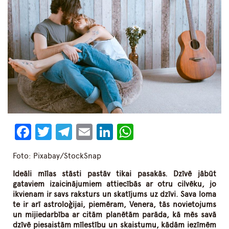
Facebook
Twitter
Telegram
Email
LinkedIn
WhatsApp
Foto: Pixabay/StockSnap
Ideāli mīlas stāsti pastāv tikai pasakās. Dzīvē jābūt
gataviem izaicinājumiem attiecībās ar otru cilvēku, jo
ikvienam ir savs raksturs un skatījums uz dzīvi. Sava loma
te ir arī astroloģijai, piemēram, Venera, tās novietojums
un mijiedarbība ar citām planētām parāda, kā mēs savā
dzīvē piesaistām mīlestību un skaistumu, kādām iezīmēm