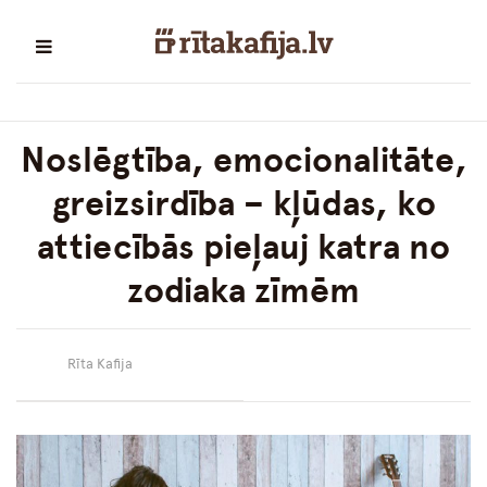
Noslēgtība, emocionalitāte,
greizsirdība – kļūdas, ko
attiecībās pieļauj katra no
zodiaka zīmēm
Rīta Kafija