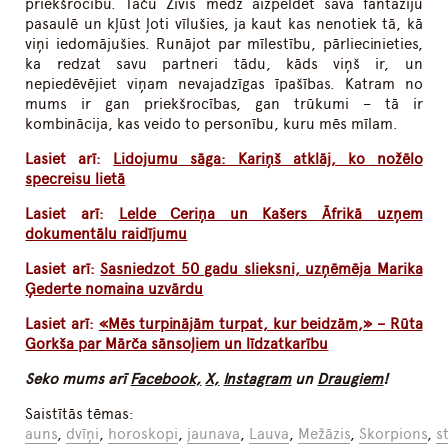
priekšrocību. Taču Zivis mēdz aizpeldēt savā fantāziju
pasaulē un kļūst ļoti vīlušies, ja kaut kas nenotiek tā, kā
viņi iedomājušies. Runājot par mīlestību, pārliecinieties,
ka redzat savu partneri tādu, kāds viņš ir, un
nepiedēvējiet viņam nevajadzīgas īpašības. Katram no
mums ir gan priekšrocības, gan trūkumi – tā ir
kombinācija, kas veido to personību, kuru mēs mīlam.
Lasiet arī:
Lidojumu sāga: Kariņš atklāj, ko nožēlo
specreisu lietā
Lasiet arī:
Lelde Ceriņa un Kašers Āfrikā uzņem
dokumentālu raidījumu
Lasiet arī:
Sasniedzot 50 gadu slieksni, uzņēmēja Marika
Ģederte nomaina uzvārdu
Lasiet arī:
«Mēs turpinājām turpat, kur beidzām,» – Rūta
Gorkša par Mārča sānsoļiem un līdzatkarību
Seko mums arī
Facebook,
X,
Instagram
un
Draugiem
!
Saistītās tēmas:
auns
,
dvīņi
,
horoskopi
,
jaunava
,
Lauva
,
Mežāzis
,
Skorpions
,
s