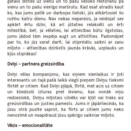
gatavs doties uz vienu un to pašu lielisko restorānu pa
vienu un to pašu vienīgo maršrutu. Kad esat atradis kaut
ko, kas jums patīk un darbojas lieliski, jūs atkārtosiet šo
rutīnu katru dienu. Nav nekas nepareizs, ja veidojat sev
apkārt ērtu dzīvi, kā arī jūtaties relaksēti un ērti
mīlestībā, bet, ja vēlaties, lai attiecības būtu ilgstošas,
jums jādod tām iespēja augt un attīstīties. Padomājiet
par to, ko jūs varat darīt, lai stiprinātu saikni ar savu
mīļoto – attiecības dzirkstīs jaunās krāsās, uzplauks un
kļūs stiprākas!
Dvīņi – partnera greizsirdība
Dvīņi vēlas kompanjonu, kas viņiem vienlaikus ir ļoti
interesants un tajā pašā laikā viegli pieņem Dvīņu tieksmi
flirtēt ar citiem. Kad Dvīņi pļāpā, flirtē, met acis uz citiem
un kliedzoši izturas pret ikvienu, kas nonāk viņu
redzeslokā, Dvīņu mīļotais cilvēks var kļūt vai traks aiz
greizsirdības un justies pamests. Jums ir jāpārliecinās, ka
jūsu otrā pusīte saprot, ka flirts ar citiem jums neko
nenozīmē un neapdraud jūsu spēcīgo saikniar mīļoto.
Vēzis – emocionalitāte