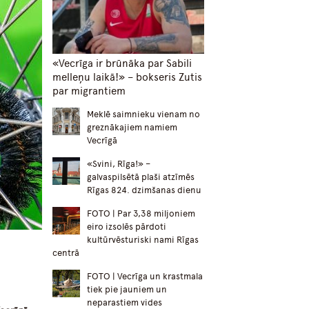
«Vecrīga ir brūnāka par Sabili
melleņu laikā!» – bokseris Zutis
par migrantiem
Meklē saimnieku vienam no
greznākajiem namiem
Vecrīgā
«Svini, Rīga!» –
galvaspilsētā plaši atzīmēs
Rīgas 824. dzimšanas dienu
FOTO | Par 3,38 miljoniem
eiro izsolēs pārdoti
kultūrvēsturiski nami Rīgas
centrā
FOTO | Vecrīga un krastmala
tiek pie jauniem un
neparastiem vides