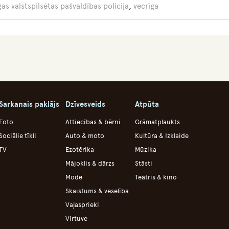
gas valstspilsētas pašvaldības policija
,
vecrīga
Sarkanais paklājs
Dzīvesveids
Atpūta
Foto
Attiecības & bērni
Grāmatplaukts
Sociālie tīkli
Auto & moto
Kultūra & Izklaide
TV
Ezotērika
Mūzika
Mājoklis & dārzs
Stāsti
Mode
Teātris & kino
Skaistums & veselība
Vaļasprieki
Virtuve