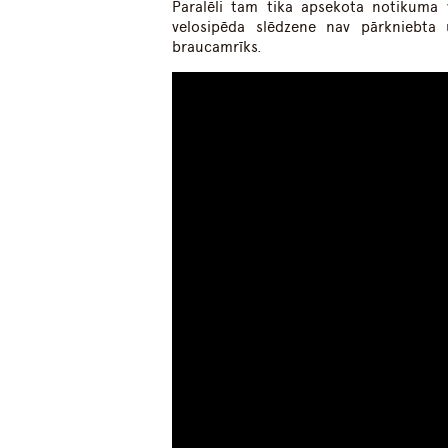
Paralēli tam tika apsekota notikuma vi
velosipēda slēdzene nav pārkniebta 
braucamrīks.