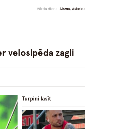
Vārda diena:
Aisma, Askolds
r velosipēda zagli
Turpini lasīt