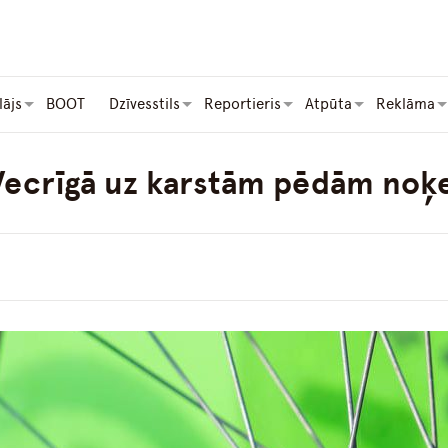
lājs
BOOT
Dzīvesstils
Reportieris
Atpūta
Reklāma
 Vecrīgā uz karstām pēdām noķe