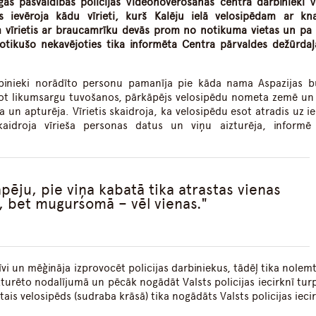
īgas pašvaldības policijas Videonovērošanas centra darbinieki V
s ievēroja kādu vīrieti, kurš Kalēju ielā velosipēdam ar kn
m vīrietis ar braucamrīku devās prom no notikuma vietas un pa
otikušo nekavējoties tika informēta Centra pārvaldes dežūrdaļ
inieki norādīto personu pamanīja pie kāda nama Aspazijas bu
not likumsargu tuvošanos, pārkāpējs velosipēdu nometa zemē un
āca un apturēja. Vīrietis skaidroja, ka velosipēdu esot atradis uz i
aidroja vīrieša personas datus un viņu aizturēja, informē
ēju, pie viņa kabatā tika atrastas vienas
, bet mugursomā – vēl vienas.
īvi un mēģināja izprovocēt policijas darbiniekus, tādēļ tika nolem
izturēto nodalījumā un pēcāk nogādāt Valsts policijas iecirknī tu
ais velosipēds (sudraba krāsā) tika nogādāts Valsts policijas iecir