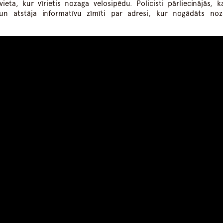
eta, kur vīrietis nozaga velosipēdu. Policisti pārliecinājās, k
un atstāja informatīvu zīmīti par adresi, kur nogādāts noz