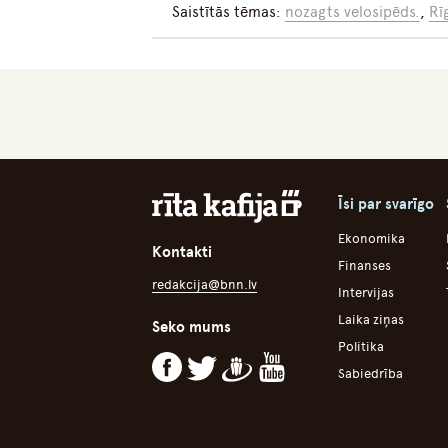
Saistītās tēmas:
nozagts velosipēds.
,
Rī
Īsi par svarīgo
Ekonomika
Kontakti
Finanses
redakcija@bnn.lv
Intervijas
Laika ziņas
Seko mums
Politika
Sabiedrība