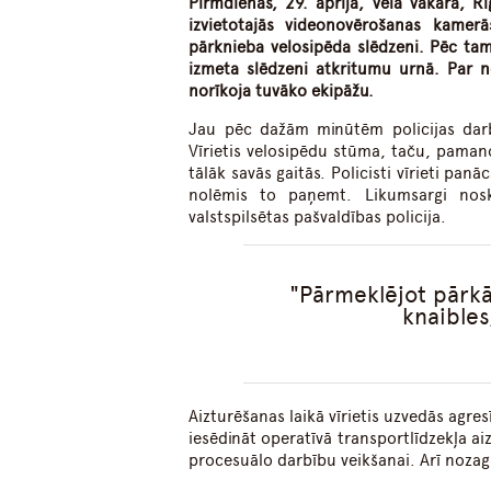
Pirmdienas, 29. aprīļa, vēlā vakarā, R
izvietotajās videonovērošanas kamerā
pārknieba velosipēda slēdzeni. Pēc ta
izmeta slēdzeni atkritumu urnā. Par n
norīkoja tuvāko ekipāžu.
Jau pēc dažām minūtēm policijas darb
Vīrietis velosipēdu stūma, taču, pama
tālāk savās gaitās. Policisti vīrieti pan
nolēmis to paņemt. Likumsargi nosk
valstspilsētas pašvaldības policija.
Pārmeklējot pārkāp
knaibles
Aizturēšanas laikā vīrietis uzvedās agres
iesēdināt operatīvā transportlīdzekļa a
procesuālo darbību veikšanai. Arī nozagt