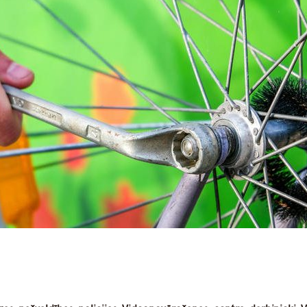
dIn
atsApp