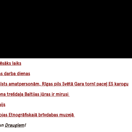
ēsāks laiks
as darba dienas
alsts amatpersonām, Rīgas pils Svētā Gara tornī paceļ ES karogu
a trešdaļa Baltijas jūras ir mirusi
ijs
ojas Etnogrāfiskajā brīvdabas muzejā
un
Draugiem
!