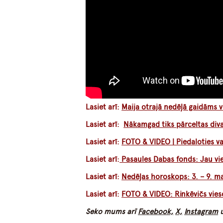
Lasiet arī:
Maija otrajā nedēļā gaidāms v
Lasiet arī:
Nākamgad tiks pārceltas div
Lasiet arī:
FOTO & VIDEO | Piedaloties v
Lasiet arī:
Pasaules Dabas fonds: Jau vien
Lasiet arī:
Nedēļas horoskops: 3. – 9. ma
Lasiet arī:
FOTO & VIDEO: Rinkēvičs vies
Seko mums arī
Facebook,
X,
Instagram