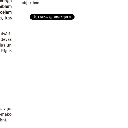
ecrīgā
objektiem
aiblēm
 ceļam
a, kas
lvārī.
 devās
elas un
 Rīgas
ts viņu
rpmāko
knī.